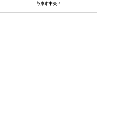
の一室。3ＤＫ→2ＬＤＫへ一新リフォー
熊本市中央区
ム！