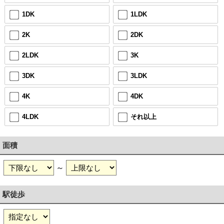
1DK
1LDK
2K
2DK
2LDK
3K
3DK
3LDK
4K
4DK
4LDK
それ以上
面積
～
駅徒歩