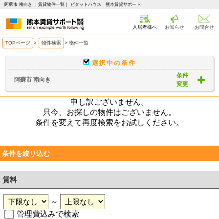
阿蘇市 南向き ｜賃貸物件一覧｜ ピタットハウス 熊本賃貸サポート
入居者様へ
お知らせ
お問合せ
TOPページ
>
物件検索
>
物件一覧
選択中の条件
条件
阿蘇市 南向き
変更
申し訳ございません。
只今、お探しの物件はございません。
条件を変えて再度検索をお試しください。
条件を絞り込む
賃料
～
管理費込みで検索