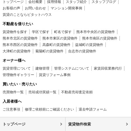
トップページ
会社概要
採用情報
スタッフ紹介
スタッフブログ
お客様の声
お問い合わせ
マンション開発事例
賃貸のことならピタットハウス
不動産を借りたい
賃貸物件を探す
学区で探す
町名で探す
熊本市中央区の賃貸物件
熊本市北区の賃貸物件
熊本市東区の賃貸物件
熊本市南区の賃貸物件
熊本市西区の賃貸物件
高森町の賃貸物件
益城町の賃貸物件
大津町の賃貸物件
菊陽町の賃貸物件
合志市の賃貸物件
オーナー様へ
賃貸管理について
建物管理
管理システムについて
家賃回収業務代行
管理物件ギャラリー
賃貸リフォーム事例
買いたい・売りたい
売買物件一覧
売却成功実績一覧
不動産売却査定依頼
入居者様へ
ご注意事項
修理ご依頼前にご確認ください
退去申請フォーム
トップページ
賃貸物件検索