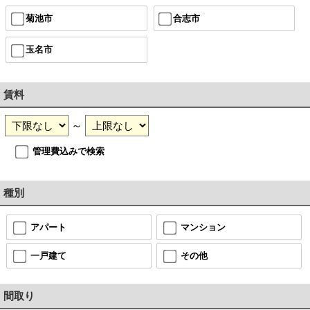
菊池市
合志市
玉名市
賃料
～
管理費込みで検索
種別
アパート
マンション
一戸建て
その他
間取り