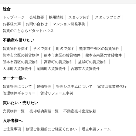
総合
トップページ
会社概要
採用情報
スタッフ紹介
スタッフブログ
お客様の声
お問い合わせ
マンション開発事例
賃貸のことならピタットハウス
不動産を借りたい
賃貸物件を探す
学区で探す
町名で探す
熊本市中央区の賃貸物件
熊本市北区の賃貸物件
熊本市東区の賃貸物件
熊本市南区の賃貸物件
熊本市西区の賃貸物件
高森町の賃貸物件
益城町の賃貸物件
大津町の賃貸物件
菊陽町の賃貸物件
合志市の賃貸物件
オーナー様へ
賃貸管理について
建物管理
管理システムについて
家賃回収業務代行
管理物件ギャラリー
賃貸リフォーム事例
買いたい・売りたい
売買物件一覧
売却成功実績一覧
不動産売却査定依頼
入居者様へ
ご注意事項
修理ご依頼前にご確認ください
退去申請フォーム