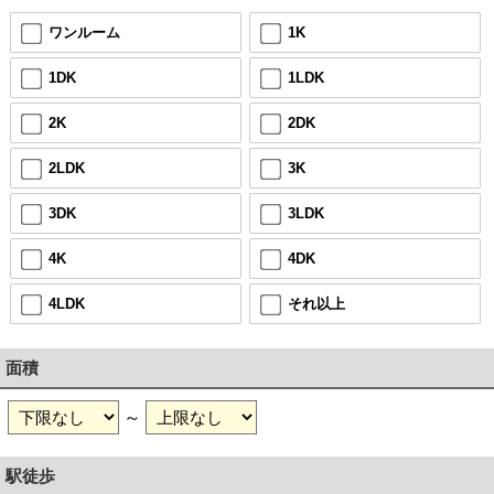
ワンルーム
1K
1DK
1LDK
2K
2DK
2LDK
3K
3DK
3LDK
4K
4DK
4LDK
それ以上
面積
～
駅徒歩