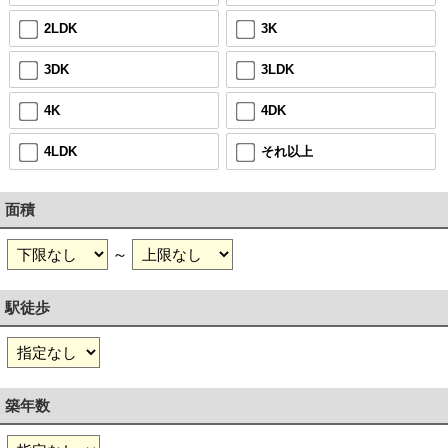
2LDK
3K
3DK
3LDK
4K
4DK
4LDK
それ以上
面積
～
駅徒歩
築年数