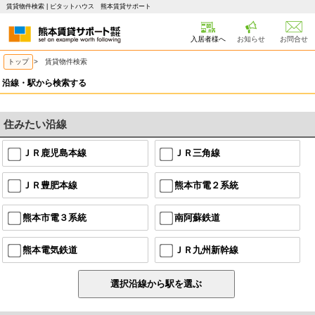
賃貸物件検索 | ピタットハウス 熊本賃貸サポート
入居者様へ
お知らせ
お問合せ
トップ
> 賃貸物件検索
沿線・駅から検索する
住みたい沿線
ＪＲ鹿児島本線
ＪＲ三角線
ＪＲ豊肥本線
熊本市電２系統
熊本市電３系統
南阿蘇鉄道
熊本電気鉄道
ＪＲ九州新幹線