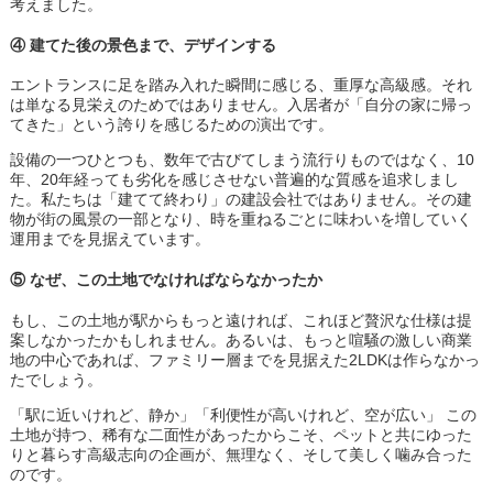
考えました。
④ 建てた後の景色まで、デザインする
エントランスに足を踏み入れた瞬間に感じる、重厚な高級感。それ
は単なる見栄えのためではありません。入居者が「自分の家に帰っ
てきた」という誇りを感じるための演出です。
設備の一つひとつも、数年で古びてしまう流行りものではなく、10
年、20年経っても劣化を感じさせない普遍的な質感を追求しまし
た。私たちは「建てて終わり」の建設会社ではありません。その建
物が街の風景の一部となり、時を重ねるごとに味わいを増していく
運用までを見据えています。
⑤ なぜ、この土地でなければならなかったか
もし、この土地が駅からもっと遠ければ、これほど贅沢な仕様は提
案しなかったかもしれません。あるいは、もっと喧騒の激しい商業
地の中心であれば、ファミリー層までを見据えた2LDKは作らなかっ
たでしょう。
「駅に近いけれど、静か」「利便性が高いけれど、空が広い」 この
土地が持つ、稀有な二面性があったからこそ、ペットと共にゆった
りと暮らす高級志向の企画が、無理なく、そして美しく噛み合った
のです。