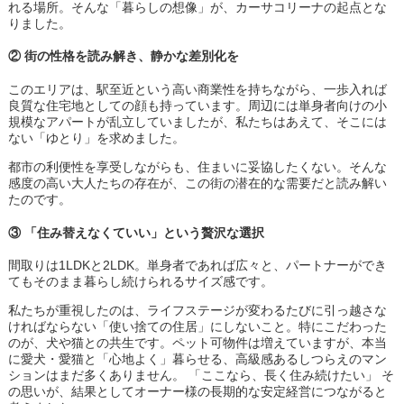
れる場所。そんな「暮らしの想像」が、カーサコリーナの起点とな
りました。
② 街の性格を読み解き、静かな差別化を
このエリアは、駅至近という高い商業性を持ちながら、一歩入れば
良質な住宅地としての顔も持っています。周辺には単身者向けの小
規模なアパートが乱立していましたが、私たちはあえて、そこには
ない「ゆとり」を求めました。
都市の利便性を享受しながらも、住まいに妥協したくない。そんな
感度の高い大人たちの存在が、この街の潜在的な需要だと読み解い
たのです。
③ 「住み替えなくていい」という贅沢な選択
間取りは1LDKと2LDK。単身者であれば広々と、パートナーができ
てもそのまま暮らし続けられるサイズ感です。
私たちが重視したのは、ライフステージが変わるたびに引っ越さな
ければならない「使い捨ての住居」にしないこと。特にこだわった
のが、犬や猫との共生です。ペット可物件は増えていますが、本当
に愛犬・愛猫と「心地よく」暮らせる、高級感あるしつらえのマン
ションはまだ多くありません。 「ここなら、長く住み続けたい」 そ
の思いが、結果としてオーナー様の長期的な安定経営につながると