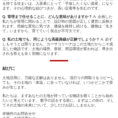
を持てる住まいは、入居者にとって「手放したくない資産」になり
ます。その心理的な結びつきが、高い定着率を生むのです。
Q. 管理まで任せることに、どんな意味がありますか？
A. 企画した
私たちが管理に関わることで、設計時の意図が正しく運営に反映さ
れます。些細な変化に気づき、価値を維持し続ける。建物は「生き
て」いますから、育てていく視点が不可欠です。
Q. 私の土地でも、同じような高級路線が正解でしょうか？
A. 必ず
しもそうとは限りません。カーサコリーナはこの土地だからこそ成
立した物語です。土地の場所、形状、周辺環境が変われば、導き出
される答えも全く別物になります。
結びに
土地活用に、万能な正解はありません。 流行りの間取りをコピーし
ても、その土地の「体温」に合っていなければ、いつかどこかで歪
みが生じます。
私たちは、まずあなたの土地が持っている物語を聴くことから始め
たいと考えています。 数字の話をする前に、まずはこの街の、そし
てその土地の未来について、少しだけお話ししませんか。
本物件のお問合せや