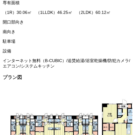
専有面積
（1R）30.06㎡ （1LLDK）46.25㎡ （2LDK）60.12㎡
開口部向き
南向き
駐車場
設備
インターネット無料（B-CUBIC）/追焚給湯/浴室乾燥機/防犯カメラ/
エアコン/システムキッチン
プラン図