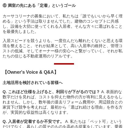
⑥ 満室の先にある「定着」というゴール
カーサコリーナの募集において、私たちは「誰でもいいから早く埋
める」という手法は取りませんでした。建物のコンセプトに共感
し、設備を大切に使ってくれる入居者。そんな方々に選ばれること
を最優先しました。
入居スピードを競うよりも、一度住んだら離れたくないと思える環
境を整えること。それが結果として、高い入居率の維持と、管理コ
ストの低減、そしてオーナー様の安心へと繋がっていく。それが私
たちの信じる不動産運用のリアルです。
【Owner's Voice & Q&A】
土地活用を検討されている皆様へ
Q. これほど仕様を上げると、利回りが下がるのでは？
A. 表面的な
数字だけを見れば、コストを抑えた物件の方が有利に見えるかもし
れません。しかし、数年後の退去リフォーム費用や、周辺競合との
家賃下げ競争を考えれば、最初から「選ばれ続ける理由」を作る方
が、実質的な収益性は高くなります。
Q. 入居者が定着するか不安です。
A. 私たちは「ペット可」という
だけでなく、暮らしの質そのものを高める提案をしています。愛着