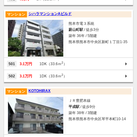
シハラマンションAビルド
マンション
熊本市電３系統
蔚山町駅
/ 徒歩3分
築年 36年 / 5階建
熊本県熊本市中央区新町１丁目1-35
2
501
3.1万円
1DK（33.6ｍ
）
2
502
3.1万円
1DK（33.6ｍ
）
KOTOHIRAX
マンション
ＪＲ豊肥本線
平成駅
/ 徒歩9分
築年 38年 / 3階建
熊本県熊本市中央区琴平本町10-14