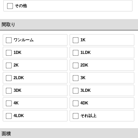
その他
間取り
ワンルーム
1K
1DK
1LDK
2K
2DK
2LDK
3K
3DK
3LDK
4K
4DK
4LDK
それ以上
面積