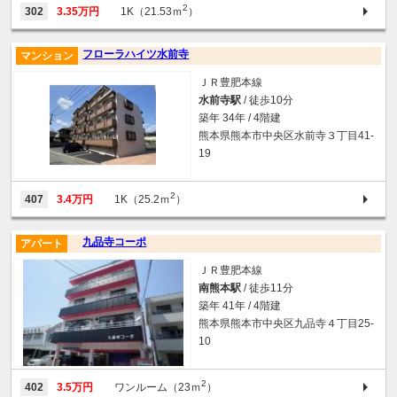
2
302
3.35万円
1K（21.53ｍ
）
フローラハイツ水前寺
マンション
ＪＲ豊肥本線
水前寺駅
/ 徒歩10分
築年 34年 / 4階建
熊本県熊本市中央区水前寺３丁目41-
19
2
407
3.4万円
1K（25.2ｍ
）
九品寺コーポ
アパート
ＪＲ豊肥本線
南熊本駅
/ 徒歩11分
築年 41年 / 4階建
熊本県熊本市中央区九品寺４丁目25-
10
2
402
3.5万円
ワンルーム（23ｍ
）