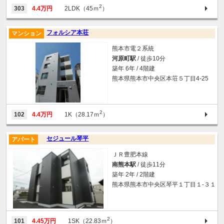
2
303
4.4万円
2LDK（45ｍ
）
フォルシア本荘
マンション
熊本市電２系統
河原町駅
/ 徒歩10分
築年 6年 / 4階建
熊本県熊本市中央区本荘５丁目4-25
2
102
4.4万円
1K（28.17ｍ
）
セジュール琴平
アパート
ＪＲ豊肥本線
南熊本駅
/ 徒歩11分
築年 2年 / 2階建
熊本県熊本市中央区琴平１丁目１-３１
2
101
4.45万円
1SK（22.83ｍ
）