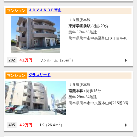
ＡＤＶＡＮＣＥ帯山
マンション
ＪＲ豊肥本線
東海学園前駅
/ 徒歩29分
築年 17年 / 3階建
熊本県熊本市中央区帯山６丁目4-40
2
202
4.1万円
ワンルーム（26ｍ
）
グラスリード
マンション
ＪＲ豊肥本線
南熊本駅
/ 徒歩15分
築年 29年 / 4階建
熊本県熊本市中央区本山町215番3号
2
405
4.2万円
1K（26.4ｍ
）