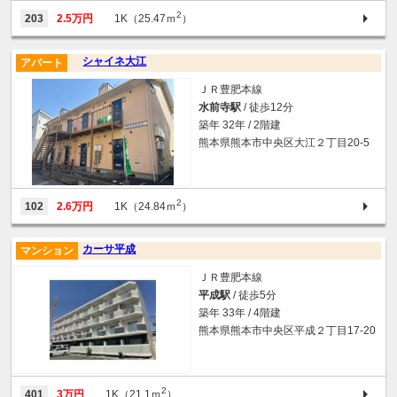
2
203
2.5万円
1K（25.47ｍ
）
シャイネ大江
アパート
ＪＲ豊肥本線
水前寺駅
/ 徒歩12分
築年 32年 / 2階建
熊本県熊本市中央区大江２丁目20-5
2
102
2.6万円
1K（24.84ｍ
）
カーサ平成
マンション
ＪＲ豊肥本線
平成駅
/ 徒歩5分
築年 33年 / 4階建
熊本県熊本市中央区平成２丁目17-20
2
401
3万円
1K（21.1ｍ
）