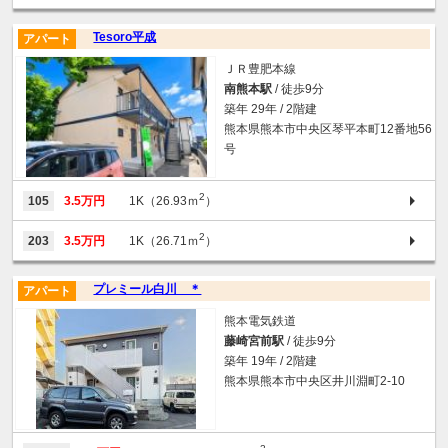
Tesoro平成
アパート
ＪＲ豊肥本線
南熊本駅
/ 徒歩9分
築年 29年 / 2階建
熊本県熊本市中央区琴平本町12番地56
号
2
105
3.5万円
1K（26.93ｍ
）
2
203
3.5万円
1K（26.71ｍ
）
プレミール白川 ＊
アパート
熊本電気鉄道
藤崎宮前駅
/ 徒歩9分
築年 19年 / 2階建
熊本県熊本市中央区井川淵町2-10