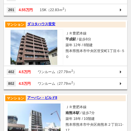
2
201
4.55万円
1SK（22.83ｍ
）
ダコタハウス世安
マンション
ＪＲ豊肥本線
平成駅
/ 徒歩8分
築年 12年 / 8階建
熊本県熊本市中央区世安町1丁目６-５
０
2
402
4.5万円
ワンルーム（27.79ｍ
）
2
802
4.5万円
ワンルーム（27.79ｍ
）
アーバン・ビルドII
マンション
ＪＲ豊肥本線
南熊本駅
/ 徒歩7分
築年 18年 / 10階建
熊本県熊本市中央区南熊本２丁目11‐
17