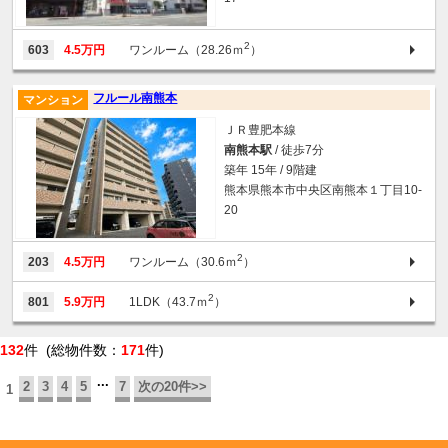
2
603
4.5万円
ワンルーム（28.26ｍ
）
フルール南熊本
マンション
ＪＲ豊肥本線
南熊本駅
/ 徒歩7分
築年 15年 / 9階建
熊本県熊本市中央区南熊本１丁目10-
20
2
203
4.5万円
ワンルーム（30.6ｍ
）
2
801
5.9万円
1LDK（43.7ｍ
）
132
件 (総物件数：
171
件)
...
2
3
4
5
7
次の20件>>
1