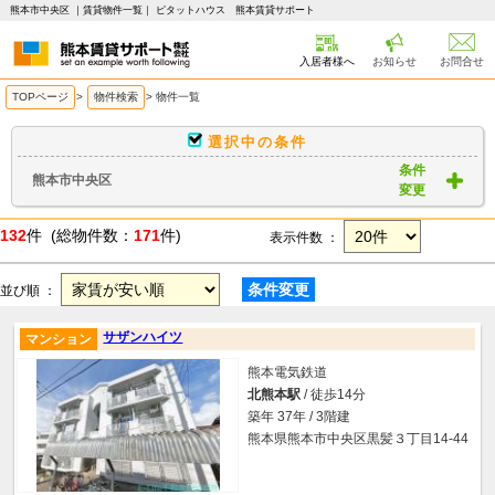
熊本市中央区 ｜賃貸物件一覧｜ ピタットハウス 熊本賃貸サポート
入居者様へ
お知らせ
お問合せ
TOPページ
>
物件検索
>
物件一覧
選択中の条件
条件
熊本市中央区
変更
132
件 (総物件数：
171
件)
表示件数 ：
条件変更
並び順 ：
サザンハイツ
マンション
熊本電気鉄道
北熊本駅
/ 徒歩14分
築年 37年 / 3階建
熊本県熊本市中央区黒髪３丁目14-44