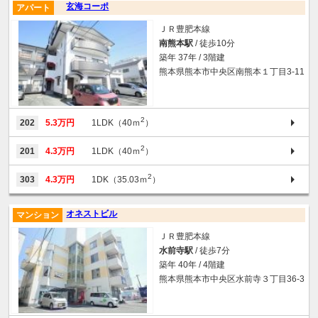
玄海コーポ
アパート
ＪＲ豊肥本線
南熊本駅
/ 徒歩10分
築年 37年 / 3階建
熊本県熊本市中央区南熊本１丁目3-11
2
202
5.3万円
1LDK（40ｍ
）
2
201
4.3万円
1LDK（40ｍ
）
2
303
4.3万円
1DK（35.03ｍ
）
オネストビル
マンション
ＪＲ豊肥本線
水前寺駅
/ 徒歩7分
築年 40年 / 4階建
熊本県熊本市中央区水前寺３丁目36-3