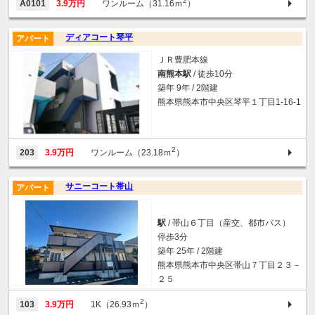
2
A0101
3.9万円
ワンルーム（31.16ｍ
）
ディアコート琴平
アパート
ＪＲ豊肥本線
南熊本駅
/ 徒歩10分
築年 9年 / 2階建
熊本県熊本市中央区琴平１丁目1-16-1
2
203
3.9万円
ワンルーム（23.18ｍ
）
サニーコート帯山
アパート
駅
/ 帯山６丁目（産交、都市バス）
停歩3分
築年 25年 / 2階建
熊本県熊本市中央区帯山７丁目２３－
２５
2
103
3.9万円
1K（26.93ｍ
）