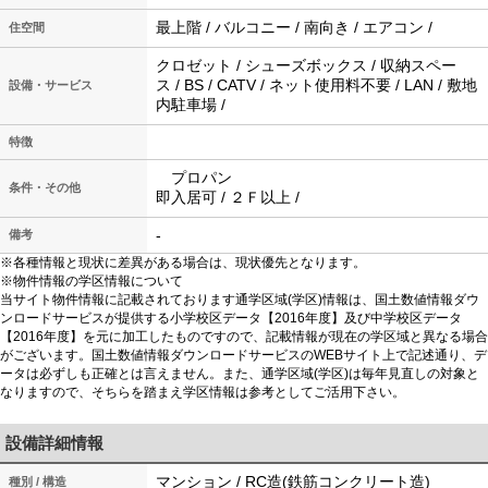
最上階 / バルコニー / 南向き / エアコン /
住空間
クロゼット / シューズボックス / 収納スペー
ス / BS / CATV / ネット使用料不要 / LAN / 敷地
設備・サービス
内駐車場 /
特徴
プロパン
条件・その他
即入居可 / ２Ｆ以上 /
-
備考
※各種情報と現状に差異がある場合は、現状優先となります。
※物件情報の学区情報について
当サイト物件情報に記載されております通学区域(学区)情報は、国土数値情報ダウ
ンロードサービスが提供する小学校区データ【2016年度】及び中学校区データ
【2016年度】を元に加工したものですので、記載情報が現在の学区域と異なる場合
がございます。国土数値情報ダウンロードサービスのWEBサイト上で記述通り、デ
ータは必ずしも正確とは言えません。また、通学区域(学区)は毎年見直しの対象と
なりますので、そちらを踏まえ学区情報は参考としてご活用下さい。
設備詳細情報
マンション / RC造(鉄筋コンクリート造)
種別 / 構造