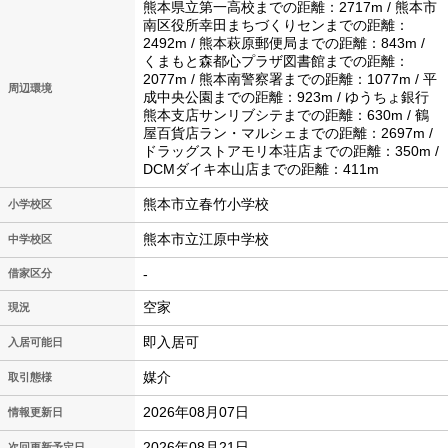
熊本県立第一高校までの距離：2717m / 熊本市
南区役所幸田まちづくりセンまでの距離：
2492m / 熊本萩原郵便局までの距離：843m /
くまもと森都心プラザ図書館までの距離：
2077m / 熊本南警察署までの距離：1077m / 平
周辺環境
成中央公園までの距離：923m / ゆうちょ銀行
熊本支店サンリブシテまでの距離：630m / 鶴
屋百貨店ラン・マルシェまでの距離：2697m /
ドラッグストアモリ本荘店までの距離：350m /
DCMダイキ本山店までの距離：411m
熊本市立春竹小学校
小学校区
熊本市立江原中学校
中学校区
-
借家区分
空家
現況
即入居可
入居可能日
媒介
取引態様
2026年08月07日
情報更新日
2026年08月21日
次回更新予定日