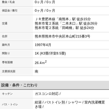
0ヶ月 / 0ヶ月
敷金 / 礼金
0ヶ月 / 0ヶ月
保証金 / 敷引
ＪＲ豊肥本線「南熊本」駅 徒歩15分
熊本市電２系統「二本木口」駅 徒歩26分
交通
熊本市電２系統「田崎橋」駅 徒歩24分
熊本県熊本市中央区本山町215番3号
住所
1997年4月
築年月
1K (K3畳/洋室8.5畳)
間取り
2
26.4ｍ
専有面積
南
主要採光面
設備・条件・こだわり
ガスコンロ対応 /
キッチン
給湯 / バストイレ別 / シャワー / 室内洗濯機置
バス・トイレ
き場 /