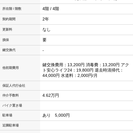
4階 / 4階
所在階 / 階数
2年
契約期間
なし
更新料
要
損保
-
鍵交換代
鍵交換費用：13,200円 消毒費：13,200円 アク
他初期費用
ト安心ライフ24：19,800円 退去時清掃代：
44,000円 水道料：2,000円/月
保証人代行会社
4.62万円
仲介手数料
バイク置き場
あり 5,000円
駐車場
近隣駐車場