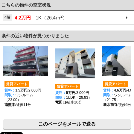
こちらの物件の空室状況
2
4階
4.2万円
1K（26.4ｍ
）
条件の近い物件が見つかりました
賃貸アパート
賃貸アパート
賃貸アパート
賃料：
3.5万円
/2,000円
賃料：
4.6万円
/4,
賃料：
5万円
/3,000円
間取：
ワンルーム
間取：
ワンルーム
間取：
1LDK（28.83）
（23.00）
（21.75）
竜田口
/徒歩20分
南熊本
/徒歩11分
新水前寺
/徒歩5分
このページをメールで送る