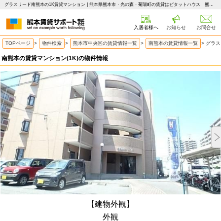
グラスリード南熊本の1K賃貸マンション | 熊本県熊本市・光の森・菊陽町の賃貸はピタットハウス 熊本賃貸サポート
入居者様へ
お知らせ
お問合せ
TOPページ
>
物件検索
>
熊本市中央区の賃貸情報一覧
>
南熊本の賃貸情報一覧
>
グラス
南熊本の賃貸マンション(1K)の物件情報
【建物外観】
外観