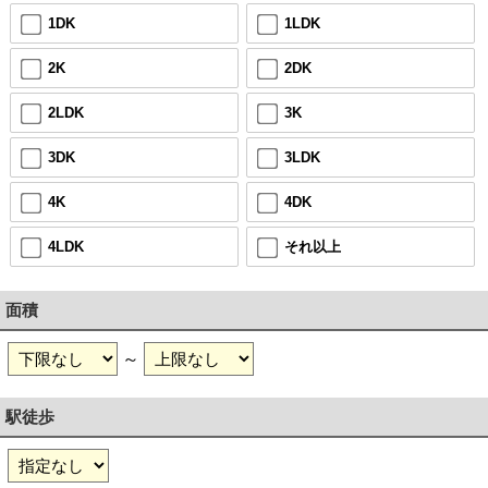
1DK
1LDK
2K
2DK
2LDK
3K
3DK
3LDK
4K
4DK
4LDK
それ以上
面積
～
駅徒歩