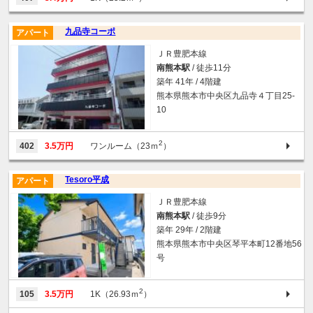
九品寺コーポ
アパート
ＪＲ豊肥本線
南熊本駅
/ 徒歩11分
築年 41年 / 4階建
熊本県熊本市中央区九品寺４丁目25-
10
2
402
3.5万円
ワンルーム（23ｍ
）
Tesoro平成
アパート
ＪＲ豊肥本線
南熊本駅
/ 徒歩9分
築年 29年 / 2階建
熊本県熊本市中央区琴平本町12番地56
号
2
105
3.5万円
1K（26.93ｍ
）