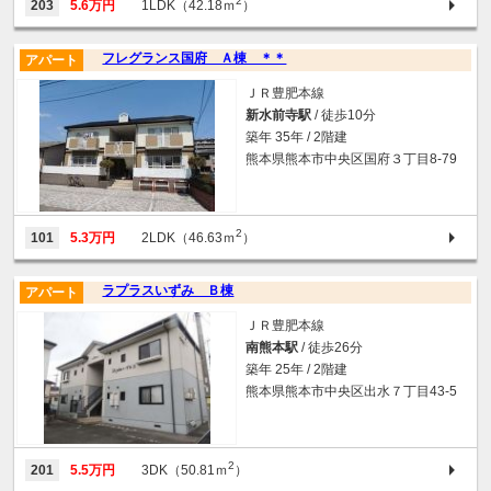
2
203
5.6万円
1LDK（42.18ｍ
）
フレグランス国府 Ａ棟 ＊＊
アパート
ＪＲ豊肥本線
新水前寺駅
/ 徒歩10分
築年 35年 / 2階建
熊本県熊本市中央区国府３丁目8-79
2
101
5.3万円
2LDK（46.63ｍ
）
ラプラスいずみ Ｂ棟
アパート
ＪＲ豊肥本線
南熊本駅
/ 徒歩26分
築年 25年 / 2階建
熊本県熊本市中央区出水７丁目43-5
2
201
5.5万円
3DK（50.81ｍ
）