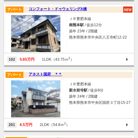
コンフォート・ドゥウェリングA棟
アパート
ＪＲ豊肥本線
南熊本駅
/ 徒歩12分
築年 23年 / 2階建
熊本県熊本市中央区八王寺町12-22
2
102
5.65万円
1LDK（43.75ｍ
）
アネスト国府 ＊＊
アパート
ＪＲ豊肥本線
新水前寺駅
/ 徒歩9分
築年 24年 / 2階建
熊本県熊本市中央区国府３丁目15-27
2
201
6.5万円
2LDK（54.8ｍ
）