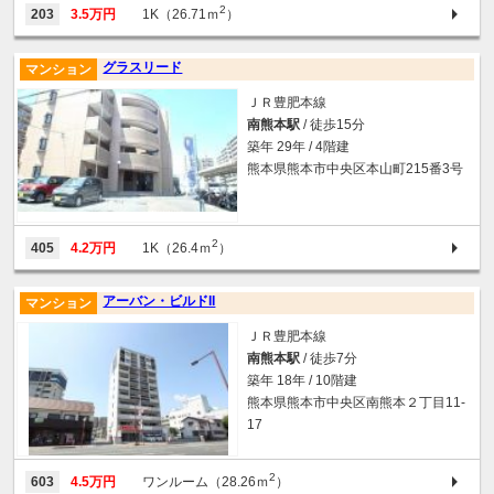
2
203
3.5万円
1K（26.71ｍ
）
グラスリード
マンション
ＪＲ豊肥本線
南熊本駅
/ 徒歩15分
築年 29年 / 4階建
熊本県熊本市中央区本山町215番3号
2
405
4.2万円
1K（26.4ｍ
）
アーバン・ビルドII
マンション
ＪＲ豊肥本線
南熊本駅
/ 徒歩7分
築年 18年 / 10階建
熊本県熊本市中央区南熊本２丁目11‐
17
2
603
4.5万円
ワンルーム（28.26ｍ
）