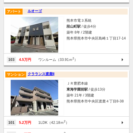
ルオーゴ
アパート
熊本市電３系統
段山町駅
/ 徒歩4分
築年 8年 / 2階建
熊本県熊本市中央区島崎１丁目17-14
2
103
4.5万円
ワンルーム（33.91ｍ
）
クラランス渡鹿II
マンション
ＪＲ豊肥本線
東海学園前駅
/ 徒歩13分
築年 21年 / 3階建
熊本県熊本市中央区渡鹿４丁目8-38
2
101
5.2万円
1LDK（42.18ｍ
）