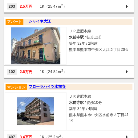
2
203
2.5万円
1K（25.47ｍ
）
シャイネ大江
アパート
ＪＲ豊肥本線
水前寺駅
/ 徒歩12分
築年 32年 / 2階建
熊本県熊本市中央区大江２丁目20-5
2
102
2.6万円
1K（24.84ｍ
）
フローラハイツ水前寺
マンション
ＪＲ豊肥本線
水前寺駅
/ 徒歩10分
築年 34年 / 4階建
熊本県熊本市中央区水前寺３丁目41-
19
2
407
3.4万円
1K（25.2ｍ
）