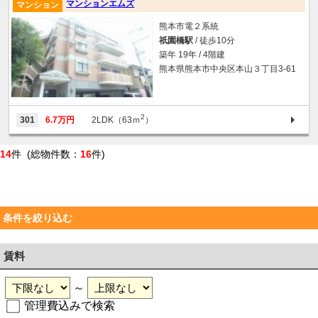
マンションエムズ
マンション
熊本市電２系統
祇園橋駅
/ 徒歩10分
築年 19年 / 4階建
熊本県熊本市中央区本山３丁目3-61
2
301
6.7万円
2LDK（63ｍ
）
14
件 (総物件数：
16
件)
条件を絞り込む
賃料
～
管理費込みで検索