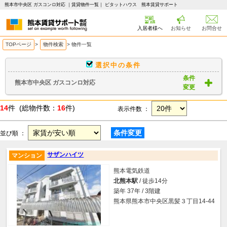
熊本市中央区 ガスコンロ対応 ｜賃貸物件一覧｜ ピタットハウス 熊本賃貸サポート
入居者様へ
お知らせ
お問合せ
TOPページ
>
物件検索
>
物件一覧
選択中の条件
条件
熊本市中央区 ガスコンロ対応
変更
14
件 (総物件数：
16
件)
表示件数 ：
条件変更
並び順 ：
サザンハイツ
マンション
熊本電気鉄道
北熊本駅
/ 徒歩14分
築年 37年 / 3階建
熊本県熊本市中央区黒髪３丁目14-44