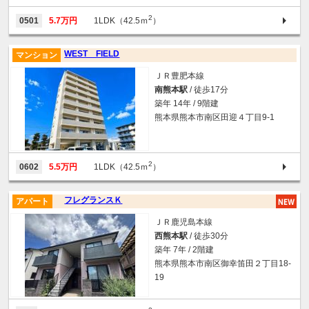
2
0501
5.7万円
1LDK（42.5ｍ
）
WEST FIELD
マンション
ＪＲ豊肥本線
南熊本駅
/ 徒歩17分
築年 14年 / 9階建
熊本県熊本市南区田迎４丁目9-1
2
0602
5.5万円
1LDK（42.5ｍ
）
フレグランスＫ
アパート
ＪＲ鹿児島本線
西熊本駅
/ 徒歩30分
築年 7年 / 2階建
熊本県熊本市南区御幸笛田２丁目18-
19