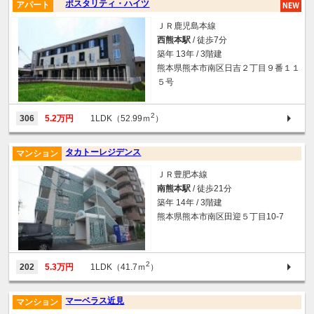
ポスタリティ・ハイツ
アパート
ＪＲ鹿児島本線
西熊本駅
/ 徒歩7分
築年 13年 / 3階建
熊本県熊本市南区日吉２丁目９番１１
５号
2
306
5.2万円
1LDK（52.99ｍ
）
タカトーレジデンス
マンション
ＪＲ豊肥本線
南熊本駅
/ 徒歩21分
築年 14年 / 3階建
熊本県熊本市南区田迎５丁目10-7
2
202
5.3万円
1LDK（41.7ｍ
）
マーベラス近見
マンション