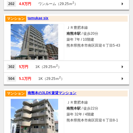
2
202
4.9万円
ワンルーム（29.25ｍ
）
tamukae six
マンション
ＪＲ豊肥本線
南熊本駅
/ 徒歩20分
築年 7年 / 10階建
熊本県熊本市南区田迎６丁目5-43
2
302
5万円
1K（29.25ｍ
）
2
504
5.1万円
1K（29.25ｍ
）
南熊本の3LDK賃貸マンション
マンション
ＪＲ豊肥本線
南熊本駅
/ 徒歩22分
築年 32年 / 4階建
熊本県熊本市南区田迎６丁目8-1