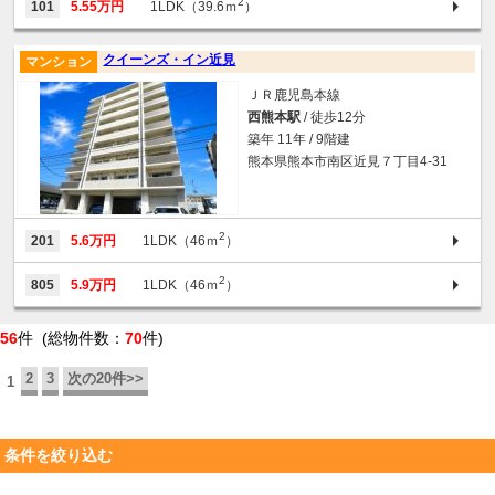
2
101
5.55万円
1LDK（39.6ｍ
）
クイーンズ・イン近見
マンション
ＪＲ鹿児島本線
西熊本駅
/ 徒歩12分
築年 11年 / 9階建
熊本県熊本市南区近見７丁目4-31
2
201
5.6万円
1LDK（46ｍ
）
2
805
5.9万円
1LDK（46ｍ
）
56
件 (総物件数：
70
件)
2
3
次の20件>>
1
条件を絞り込む