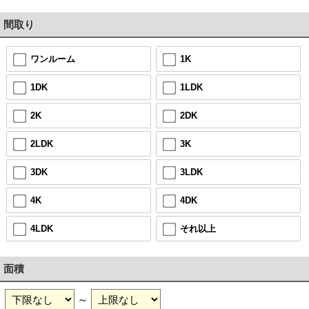
間取り
ワンルーム
1K
1DK
1LDK
2K
2DK
2LDK
3K
3DK
3LDK
4K
4DK
4LDK
それ以上
面積
～