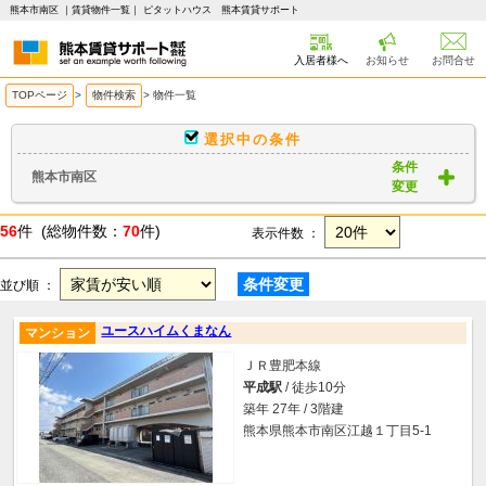
熊本市南区 ｜賃貸物件一覧｜ ピタットハウス 熊本賃貸サポート
入居者様へ
お知らせ
お問合せ
TOPページ
>
物件検索
>
物件一覧
選択中の条件
条件
熊本市南区
変更
56
件 (総物件数：
70
件)
表示件数 ：
条件変更
並び順 ：
ユースハイムくまなん
マンション
ＪＲ豊肥本線
平成駅
/ 徒歩10分
築年 27年 / 3階建
熊本県熊本市南区江越１丁目5-1