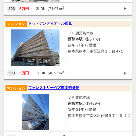
2
303
5万円
3LDK（71.07ｍ
）
ドゥ・アンディオール近見
マンション
ＪＲ鹿児島本線
西熊本駅
/ 徒歩16分
築年 17年 / 7階建
熊本県熊本市南区近見１丁目４-１
2
503
5万円
1LDK（40.95ｍ
）
フォレストリーヴズ熊本壱番館
マンション
ＪＲ豊肥本線
南熊本駅
/ 徒歩29分
築年 21年 / 4階建
熊本県熊本市南区出仲間９丁目６-１２