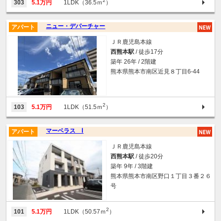
2
303
5.1万円
1LDK（36.5ｍ
）
ニュー・デパーチャー
アパート
ＪＲ鹿児島本線
西熊本駅
/ 徒歩17分
築年 26年 / 2階建
熊本県熊本市南区近見８丁目6-44
2
103
5.1万円
1LDK（51.5ｍ
）
マーベラス Ⅰ
アパート
ＪＲ鹿児島本線
西熊本駅
/ 徒歩20分
築年 9年 / 3階建
熊本県熊本市南区野口１丁目３番２６
号
2
101
5.1万円
1LDK（50.57ｍ
）