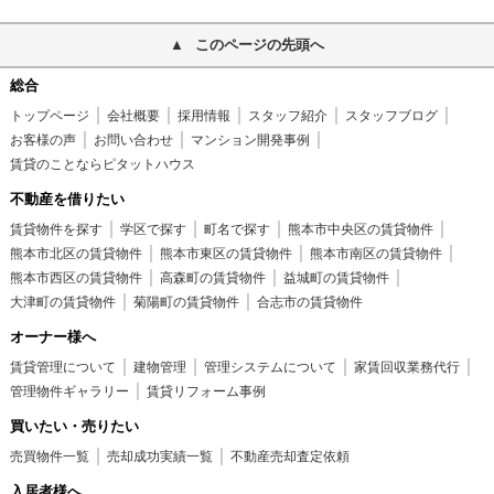
このページの先頭へ
総合
トップページ
会社概要
採用情報
スタッフ紹介
スタッフブログ
お客様の声
お問い合わせ
マンション開発事例
賃貸のことならピタットハウス
不動産を借りたい
賃貸物件を探す
学区で探す
町名で探す
熊本市中央区の賃貸物件
熊本市北区の賃貸物件
熊本市東区の賃貸物件
熊本市南区の賃貸物件
熊本市西区の賃貸物件
高森町の賃貸物件
益城町の賃貸物件
大津町の賃貸物件
菊陽町の賃貸物件
合志市の賃貸物件
オーナー様へ
賃貸管理について
建物管理
管理システムについて
家賃回収業務代行
管理物件ギャラリー
賃貸リフォーム事例
買いたい・売りたい
売買物件一覧
売却成功実績一覧
不動産売却査定依頼
入居者様へ