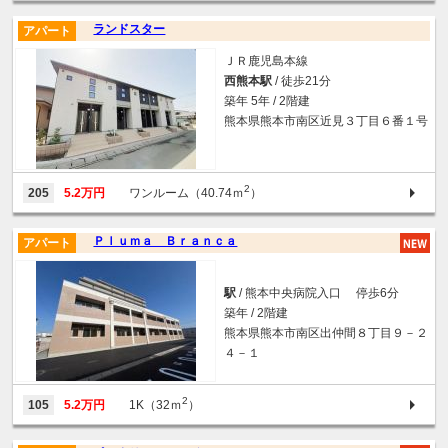
ランドスター
アパート
ＪＲ鹿児島本線
西熊本駅
/ 徒歩21分
築年 5年 / 2階建
熊本県熊本市南区近見３丁目６番１号
2
205
5.2万円
ワンルーム（40.74ｍ
）
Ｐｌｕｍａ Ｂｒａｎｃａ
アパート
駅
/ 熊本中央病院入口 停歩6分
築年 / 2階建
熊本県熊本市南区出仲間８丁目９－２
４－１
2
105
5.2万円
1K（32ｍ
）