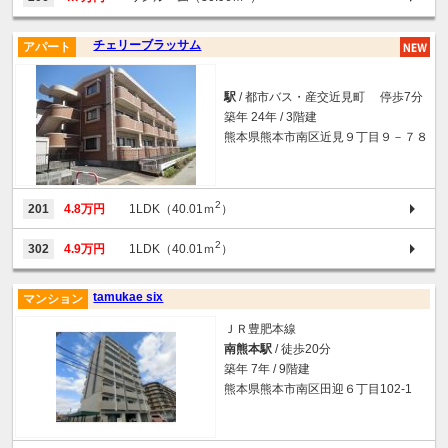
チェリーブラッサム
アパート
駅
/ 都市バス・産交近見町 停歩7分
築年 24年 / 3階建
熊本県熊本市南区近見９丁目９－７８
2
201
4.8万円
1LDK（40.01ｍ
）
2
302
4.9万円
1LDK（40.01ｍ
）
tamukae six
マンション
ＪＲ豊肥本線
南熊本駅
/ 徒歩20分
築年 7年 / 9階建
熊本県熊本市南区田迎６丁目102-1