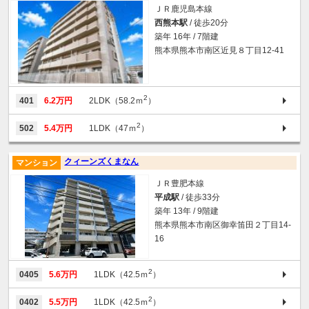
ＪＲ鹿児島本線
西熊本駅
/ 徒歩20分
築年 16年 / 7階建
熊本県熊本市南区近見８丁目12-41
2
401
6.2万円
2LDK（58.2ｍ
）
2
502
5.4万円
1LDK（47ｍ
）
クィーンズくまなん
マンション
ＪＲ豊肥本線
平成駅
/ 徒歩33分
築年 13年 / 9階建
熊本県熊本市南区御幸笛田２丁目14-
16
2
0405
5.6万円
1LDK（42.5ｍ
）
2
0402
5.5万円
1LDK（42.5ｍ
）