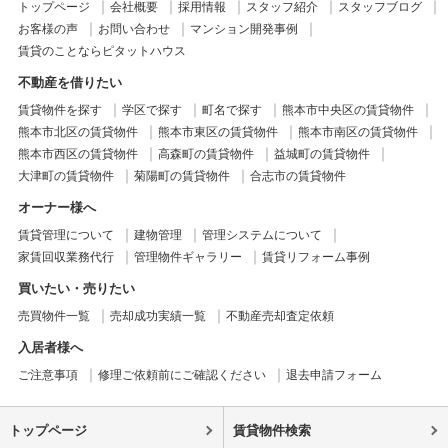
トップページ
会社概要
採用情報
スタッフ紹介
スタッフブログ
お客様の声
お問い合わせ
マンション開発事例
賃貸のことならピタットハウス
不動産を借りたい
賃貸物件を探す
学区で探す
町名で探す
熊本市中央区の賃貸物件
熊本市北区の賃貸物件
熊本市東区の賃貸物件
熊本市南区の賃貸物件
熊本市西区の賃貸物件
高森町の賃貸物件
益城町の賃貸物件
大津町の賃貸物件
菊陽町の賃貸物件
合志市の賃貸物件
オーナー様へ
賃貸管理について
建物管理
管理システムについて
家賃回収業務代行
管理物件ギャラリー
賃貸リフォーム事例
買いたい・売りたい
売買物件一覧
売却成功実績一覧
不動産売却査定依頼
入居者様へ
ご注意事項
修理ご依頼前にご確認ください
退去申請フォーム
トップページ
賃貸物件検索