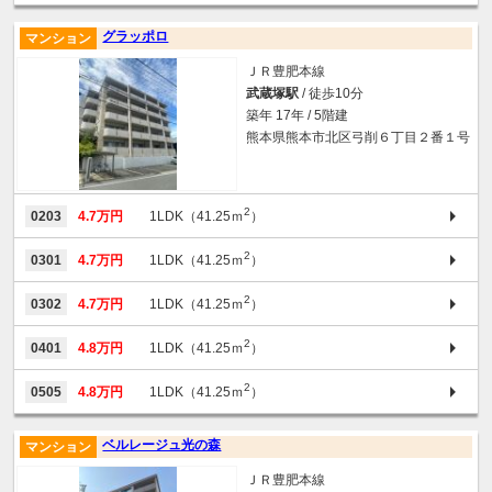
グラッポロ
マンション
ＪＲ豊肥本線
武蔵塚駅
/ 徒歩10分
築年 17年 / 5階建
熊本県熊本市北区弓削６丁目２番１号
2
0203
4.7万円
1LDK（41.25ｍ
）
2
0301
4.7万円
1LDK（41.25ｍ
）
2
0302
4.7万円
1LDK（41.25ｍ
）
2
0401
4.8万円
1LDK（41.25ｍ
）
2
0505
4.8万円
1LDK（41.25ｍ
）
ベルレージュ光の森
マンション
ＪＲ豊肥本線