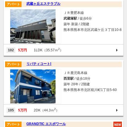
武蔵ヶ丘エステラブル
アパート
ＪＲ豊肥本線
武蔵塚駅
/ 徒歩6分
築年 新築 / 2階建
熊本県熊本市北区武蔵ケ丘３丁目10-8
2
102
5万円
1LDK（35.57ｍ
）
リバティコートⅠ
アパート
ＪＲ鹿児島本線
西里駅
/ 徒歩18分
築年 28年 / 2階建
熊本県熊本市北区硯川町1丁目5-60
2
105
5万円
2DK（44.3ｍ
）
GRANDTIC エスポワール
アパート