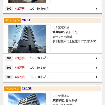
2
102
4.2万円
1K（30.49ｍ
）
MKT-1
マンション
ＪＲ豊肥本線
武蔵塚駅
/ 徒歩21分
築年 2年 / 9階建
熊本県熊本市北区龍田７丁目29-55
2
401
4.3万円
1K（30.1ｍ
）
2
603
4.5万円
1K（30.1ｍ
）
2
705
4.6万円
1K（30.1ｍ
）
EPCOT
マンション
ＪＲ豊肥本線
武蔵塚駅
/ 徒歩20分