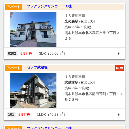
フレグランスサンコー Ａ棟
アパート
ＪＲ豊肥本線
光の森駅
/ 徒歩10分
築年 33年 / 2階建
熊本県熊本市北区武蔵ケ丘９丁目３－
２５
2
0202
5.5万円
3DK（55.66ｍ
）
セレブ武蔵塚
アパート
ＪＲ豊肥本線
武蔵塚駅
/ 徒歩15分
築年 3年 / 3階建
熊本県熊本市北区龍田弓削１丁目１４
番７８号
2
101
5.5万円
1LDK（40.28ｍ
）
フレグランスサンコー Ｃ棟
アパート