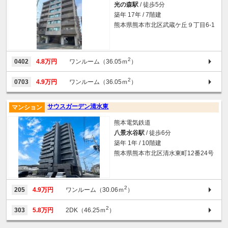
光の森駅
/ 徒歩5分
築年 17年 / 7階建
熊本県熊本市北区武蔵ケ丘９丁目6-1
2
0402
4.8万円
ワンルーム（36.05ｍ
）
2
0703
4.9万円
ワンルーム（36.05ｍ
）
サウスガーデン清水東
マンション
熊本電気鉄道
八景水谷駅
/ 徒歩6分
築年 1年 / 10階建
熊本県熊本市北区清水東町12番24号
2
205
4.9万円
ワンルーム（30.06ｍ
）
2
303
5.8万円
2DK（46.25ｍ
）