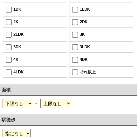
1DK
1LDK
2K
2DK
2LDK
3K
3DK
3LDK
4K
4DK
4LDK
それ以上
面積
～
駅徒歩