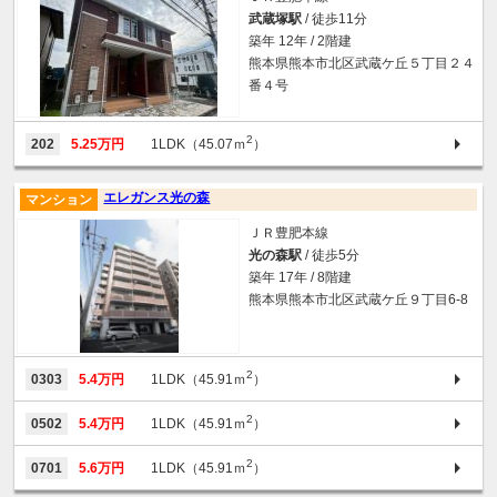
武蔵塚駅
/ 徒歩11分
築年 12年 / 2階建
熊本県熊本市北区武蔵ケ丘５丁目２４
番４号
2
202
5.25万円
1LDK（45.07ｍ
）
エレガンス光の森
マンション
ＪＲ豊肥本線
光の森駅
/ 徒歩5分
築年 17年 / 8階建
熊本県熊本市北区武蔵ケ丘９丁目6-8
2
0303
5.4万円
1LDK（45.91ｍ
）
2
0502
5.4万円
1LDK（45.91ｍ
）
2
0701
5.6万円
1LDK（45.91ｍ
）