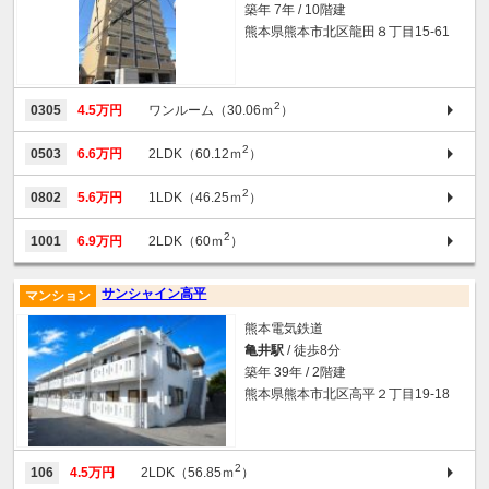
築年 7年 / 10階建
熊本県熊本市北区龍田８丁目15-61
2
0305
4.5万円
ワンルーム（30.06ｍ
）
2
0503
6.6万円
2LDK（60.12ｍ
）
2
0802
5.6万円
1LDK（46.25ｍ
）
2
1001
6.9万円
2LDK（60ｍ
）
サンシャイン高平
マンション
熊本電気鉄道
亀井駅
/ 徒歩8分
築年 39年 / 2階建
熊本県熊本市北区高平２丁目19-18
2
106
4.5万円
2LDK（56.85ｍ
）