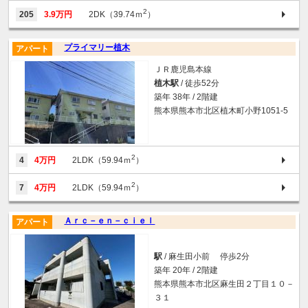
2
205
3.9万円
2DK（39.74ｍ
）
プライマリー植木
アパート
ＪＲ鹿児島本線
植木駅
/ 徒歩52分
築年 38年 / 2階建
熊本県熊本市北区植木町小野1051-5
2
4
4万円
2LDK（59.94ｍ
）
2
7
4万円
2LDK（59.94ｍ
）
Ａｒｃ－ｅｎ－ｃｉｅｌ
アパート
駅
/ 麻生田小前 停歩2分
築年 20年 / 2階建
熊本県熊本市北区麻生田２丁目１０－
３１