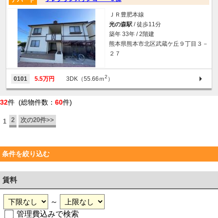
ＪＲ豊肥本線
光の森駅
/ 徒歩11分
築年 33年 / 2階建
熊本県熊本市北区武蔵ケ丘９丁目３－
２７
2
0101
5.5万円
3DK（55.66ｍ
）
32
件 (総物件数：
60
件)
2
次の20件>>
1
条件を絞り込む
賃料
～
管理費込みで検索