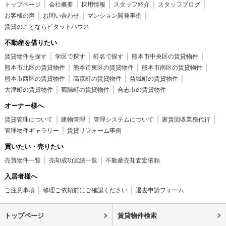
トップページ
会社概要
採用情報
スタッフ紹介
スタッフブログ
お客様の声
お問い合わせ
マンション開発事例
賃貸のことならピタットハウス
不動産を借りたい
賃貸物件を探す
学区で探す
町名で探す
熊本市中央区の賃貸物件
熊本市北区の賃貸物件
熊本市東区の賃貸物件
熊本市南区の賃貸物件
熊本市西区の賃貸物件
高森町の賃貸物件
益城町の賃貸物件
大津町の賃貸物件
菊陽町の賃貸物件
合志市の賃貸物件
オーナー様へ
賃貸管理について
建物管理
管理システムについて
家賃回収業務代行
管理物件ギャラリー
賃貸リフォーム事例
買いたい・売りたい
売買物件一覧
売却成功実績一覧
不動産売却査定依頼
入居者様へ
ご注意事項
修理ご依頼前にご確認ください
退去申請フォーム
トップページ
賃貸物件検索