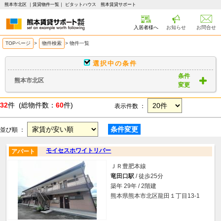
熊本市北区 ｜賃貸物件一覧｜ ピタットハウス 熊本賃貸サポート
入居者様へ
お知らせ
お問合せ
TOPページ
>
物件検索
>
物件一覧
選択中の条件
条件
熊本市北区
変更
32
件 (総物件数：
60
件)
表示件数 ：
条件変更
並び順 ：
モイセスホワイトリバー
アパート
ＪＲ豊肥本線
竜田口駅
/ 徒歩25分
築年 29年 / 2階建
熊本県熊本市北区龍田１丁目13-1