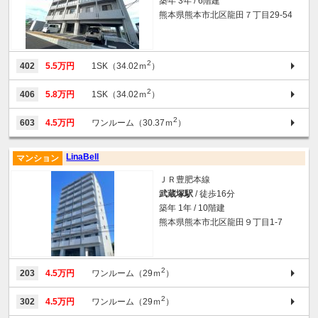
築年 3年 / 6階建
熊本県熊本市北区龍田７丁目29-54
2
402
5.5万円
1SK（34.02ｍ
）
2
406
5.8万円
1SK（34.02ｍ
）
2
603
4.5万円
ワンルーム（30.37ｍ
）
LinaBell
マンション
ＪＲ豊肥本線
武蔵塚駅
/ 徒歩16分
築年 1年 / 10階建
熊本県熊本市北区龍田９丁目1-7
2
203
4.5万円
ワンルーム（29ｍ
）
2
302
4.5万円
ワンルーム（29ｍ
）