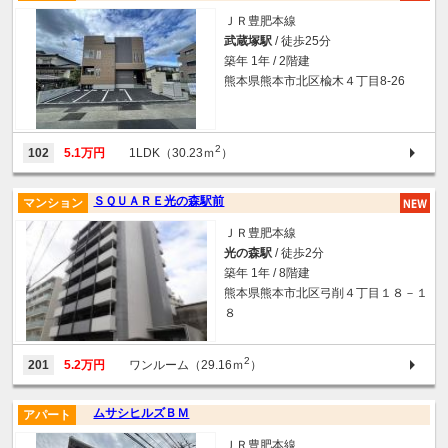
ＪＲ豊肥本線
武蔵塚駅
/ 徒歩25分
築年 1年 / 2階建
熊本県熊本市北区楡木４丁目8-26
2
102
5.1万円
1LDK（30.23ｍ
）
ＳＱＵＡＲＥ光の森駅前
マンション
ＪＲ豊肥本線
光の森駅
/ 徒歩2分
築年 1年 / 8階建
熊本県熊本市北区弓削４丁目１８－１
８
2
201
5.2万円
ワンルーム（29.16ｍ
）
ムサシヒルズＢＭ
アパート
ＪＲ豊肥本線