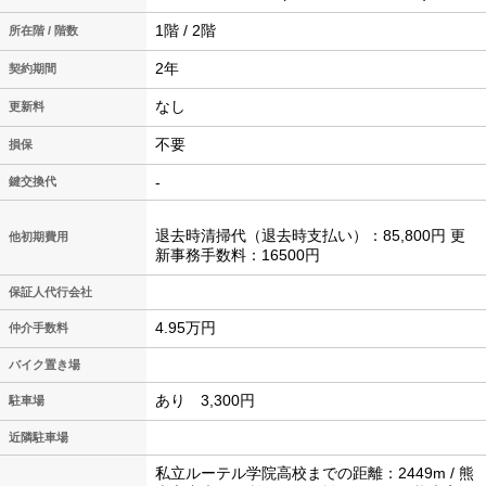
1階 / 2階
所在階 / 階数
2年
契約期間
なし
更新料
不要
損保
-
鍵交換代
退去時清掃代（退去時支払い）：85,800円 更
他初期費用
新事務手数料：16500円
保証人代行会社
4.95万円
仲介手数料
バイク置き場
あり 3,300円
駐車場
近隣駐車場
私立ルーテル学院高校までの距離：2449m / 熊