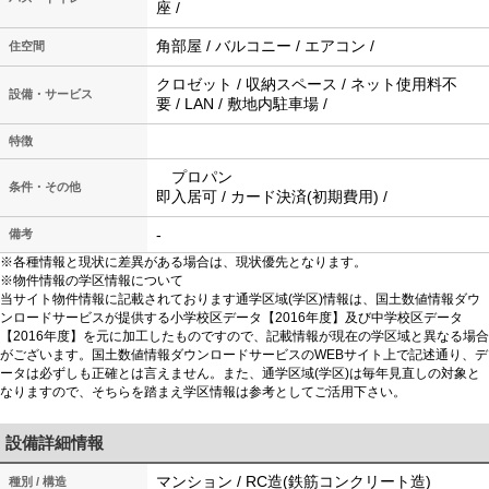
座 /
角部屋 / バルコニー / エアコン /
住空間
クロゼット / 収納スペース / ネット使用料不
設備・サービス
要 / LAN / 敷地内駐車場 /
特徴
プロパン
条件・その他
即入居可 / カード決済(初期費用) /
-
備考
※各種情報と現状に差異がある場合は、現状優先となります。
※物件情報の学区情報について
当サイト物件情報に記載されております通学区域(学区)情報は、国土数値情報ダウ
ンロードサービスが提供する小学校区データ【2016年度】及び中学校区データ
【2016年度】を元に加工したものですので、記載情報が現在の学区域と異なる場合
がございます。国土数値情報ダウンロードサービスのWEBサイト上で記述通り、デ
ータは必ずしも正確とは言えません。また、通学区域(学区)は毎年見直しの対象と
なりますので、そちらを踏まえ学区情報は参考としてご活用下さい。
設備詳細情報
マンション / RC造(鉄筋コンクリート造)
種別 / 構造