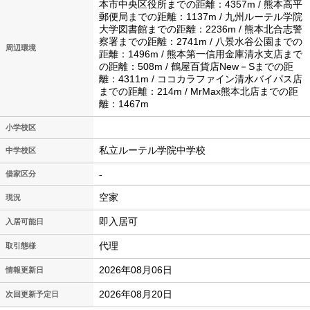
本市中央区役所までの距離：4357m / 熊本高平
郵便局までの距離：1137m / 九州ルーテル学院
大学図書館までの距離：2236m / 熊本北合志警
察署までの距離：2741m / 八景水谷公園までの
周辺環境
距離：1496m / 熊本第一信用金庫清水支店まで
の距離：508m / 鶴屋百貨店New－Sまでの距
離：4311m / ココカラファイン清水バイパス店
までの距離：214m / MrMax熊本北店までの距
離：1467m
小学校区
私立ルーテル学院中学校
中学校区
-
借家区分
空家
現況
即入居可
入居可能日
代理
取引態様
2026年08月06日
情報更新日
2026年08月20日
次回更新予定日