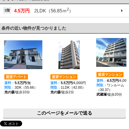
2
1階
4.5万円
2LDK（56.85ｍ
）
条件の近い物件が見つかりました
賃貸マンション
賃貸アパート
賃貸マンション
賃料：
4.5万円
/4,00
賃料：
5.5万円
/無
賃料：
5.5万円
/4,000円
間取：
ワンルーム
間取：
3DK（55.66）
間取：
1LDK（42.00）
（30.37）
光の森
/徒歩10分
光の森
/徒歩2分
武蔵塚
/徒歩20分
このページをメールで送る