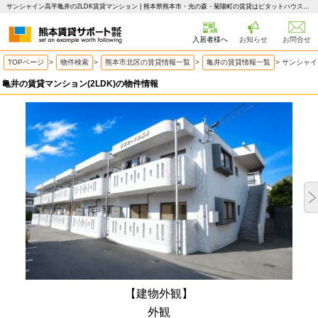
サンシャイン高平亀井の2LDK賃貸マンション | 熊本県熊本市・光の森・菊陽町の賃貸はピタットハウス 熊本賃貸サポート
入居者様へ
お知らせ
お問合せ
TOPページ
>
物件検索
>
熊本市北区の賃貸情報一覧
>
亀井の賃貸情報一覧
>
サンシャイ
亀井の賃貸マンション(2LDK)の物件情報
【建物外観】
外観