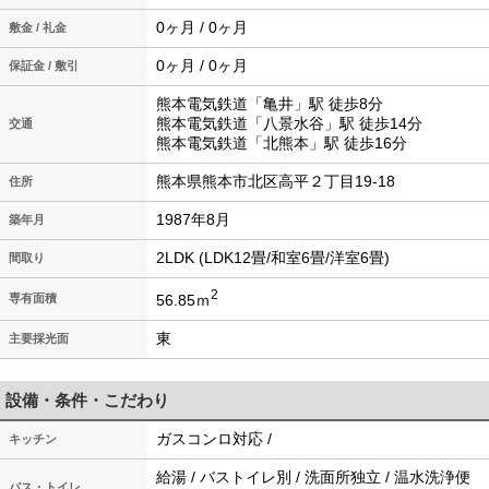
0ヶ月 / 0ヶ月
敷金 / 礼金
0ヶ月 / 0ヶ月
保証金 / 敷引
熊本電気鉄道「亀井」駅 徒歩8分
熊本電気鉄道「八景水谷」駅 徒歩14分
交通
熊本電気鉄道「北熊本」駅 徒歩16分
熊本県熊本市北区高平２丁目19-18
住所
1987年8月
築年月
2LDK (LDK12畳/和室6畳/洋室6畳)
間取り
2
56.85ｍ
専有面積
東
主要採光面
設備・条件・こだわり
ガスコンロ対応 /
キッチン
給湯 / バストイレ別 / 洗面所独立 / 温水洗浄便
バス・トイレ