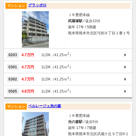
グラッポロ
マンション
ＪＲ豊肥本線
武蔵塚駅
/ 徒歩10分
築年 17年 / 5階建
熊本県熊本市北区弓削６丁目２番１号
2
0203
4.7万円
1LDK（41.25ｍ
）
2
0301
4.7万円
1LDK（41.25ｍ
）
2
0302
4.7万円
1LDK（41.25ｍ
）
2
0505
4.8万円
1LDK（41.25ｍ
）
ベルレージュ光の森
マンション
ＪＲ豊肥本線
光の森駅
/ 徒歩5分
築年 17年 / 7階建
熊本県熊本市北区武蔵ケ丘９丁目6-1