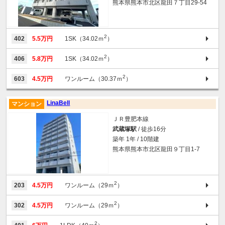
熊本県熊本市北区龍田７丁目29-54
2
402
5.5万円
1SK（34.02ｍ
）
2
406
5.8万円
1SK（34.02ｍ
）
2
603
4.5万円
ワンルーム（30.37ｍ
）
LinaBell
マンション
ＪＲ豊肥本線
武蔵塚駅
/ 徒歩16分
築年 1年 / 10階建
熊本県熊本市北区龍田９丁目1-7
2
203
4.5万円
ワンルーム（29ｍ
）
2
302
4.5万円
ワンルーム（29ｍ
）
2