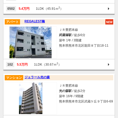
2
0502
5.4万円
1LDK（45.91ｍ
）
REGALEST楠
アパート
ＪＲ豊肥本線
武蔵塚駅
/ 徒歩6分
築年 1年 / 3階建
熊本県熊本市北区龍田８丁目18-11
2
102
5.5万円
1LDK（30.67ｍ
）
ジェラール光の森
マンション
ＪＲ豊肥本線
光の森駅
/ 徒歩2分
築年 16年 / 9階建
熊本県熊本市北区武蔵ケ丘９丁目6-69