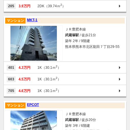
2
205
3.9万円
2DK（39.74ｍ
）
MKT-1
マンション
ＪＲ豊肥本線
武蔵塚駅
/ 徒歩21分
築年 2年 / 9階建
熊本県熊本市北区龍田７丁目29-55
2
401
4.3万円
1K（30.1ｍ
）
2
603
4.5万円
1K（30.1ｍ
）
2
705
4.6万円
1K（30.1ｍ
）
EPCOT
マンション
ＪＲ豊肥本線
武蔵塚駅
/ 徒歩20分
築年 3年 / 6階建