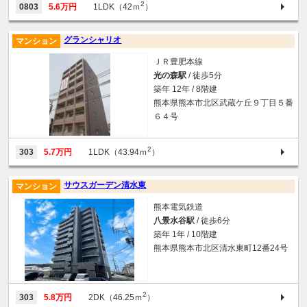
2
0803
5.6万円
1LDK（42ｍ
）
グランシャリオ
マンション
ＪＲ豊肥本線
光の森駅
/ 徒歩5分
築年 12年 / 8階建
熊本県熊本市北区武蔵ケ丘９丁目５番
６４号
2
303
5.7万円
1LDK（43.94ｍ
）
サウスガーデン清水東
マンション
熊本電気鉄道
八景水谷駅
/ 徒歩6分
築年 1年 / 10階建
熊本県熊本市北区清水東町12番24号
2
303
5.8万円
2DK（46.25ｍ
）