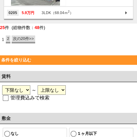
2
0205
5.9万円
3LDK（68.04ｍ
）
25
件 (総物件数：
48
件)
2
次の20件>>
1
条件を絞り込む
賃料
～
管理費込みで検索
敷金
なし
１ヶ月以下