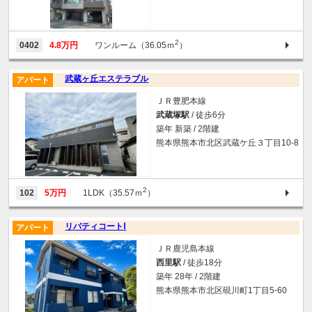
2
0402
4.8万円
ワンルーム（36.05ｍ
）
武蔵ヶ丘エステラブル
アパート
ＪＲ豊肥本線
武蔵塚駅
/ 徒歩6分
築年 新築 / 2階建
熊本県熊本市北区武蔵ケ丘３丁目10-8
2
102
5万円
1LDK（35.57ｍ
）
リバティコートⅠ
アパート
ＪＲ鹿児島本線
西里駅
/ 徒歩18分
築年 28年 / 2階建
熊本県熊本市北区硯川町1丁目5-60