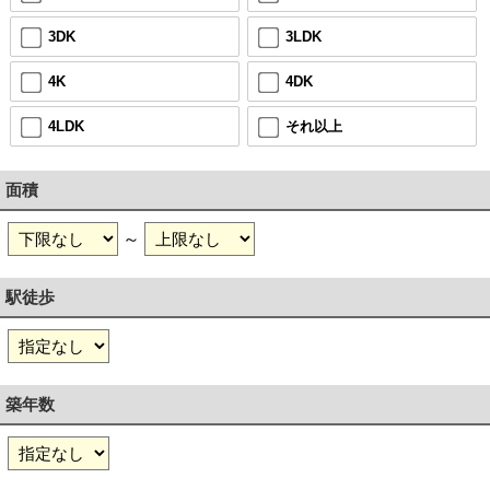
3DK
3LDK
4K
4DK
4LDK
それ以上
面積
～
駅徒歩
築年数