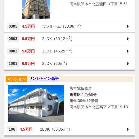
熊本県熊本市北区龍田８丁目15-61
2
0305
4.5万円
ワンルーム（30.06ｍ
）
2
0503
6.6万円
2LDK（60.12ｍ
）
2
0802
5.6万円
1LDK（46.25ｍ
）
2
1001
6.9万円
2LDK（60ｍ
）
サンシャイン高平
マンション
熊本電気鉄道
亀井駅
/ 徒歩8分
築年 39年 / 2階建
熊本県熊本市北区高平２丁目19-18
2
106
4.5万円
2LDK（56.85ｍ
）