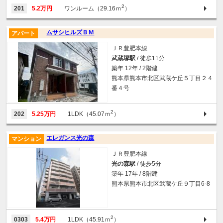
2
201
5.2万円
ワンルーム（29.16ｍ
）
ムサシヒルズＢＭ
アパート
ＪＲ豊肥本線
武蔵塚駅
/ 徒歩11分
築年 12年 / 2階建
熊本県熊本市北区武蔵ケ丘５丁目２４
番４号
2
202
5.25万円
1LDK（45.07ｍ
）
エレガンス光の森
マンション
ＪＲ豊肥本線
光の森駅
/ 徒歩5分
築年 17年 / 8階建
熊本県熊本市北区武蔵ケ丘９丁目6-8
2
0303
5.4万円
1LDK（45.91ｍ
）