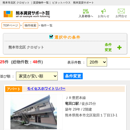
熊本市北区 クロゼット ｜賃貸物件一覧｜ ピタットハウス 熊本賃貸サポート
入居者様へ
お知らせ
お問合せ
TOPページ
>
物件検索
>
物件一覧
選択中の条件
条件
熊本市北区 クロゼット
変更
25
件 (総物件数：
48
件)
表示件数 ：
条件変更
並び順 ：
モイセスホワイトリバー
アパート
ＪＲ豊肥本線
竜田口駅
/ 徒歩25分
築年 29年 / 2階建
熊本県熊本市北区龍田１丁目13-1