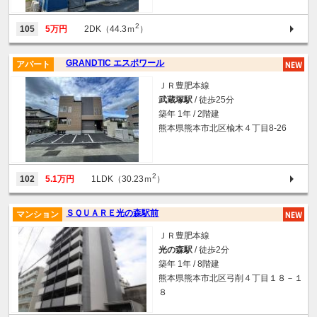
2
105
5万円
2DK（44.3ｍ
）
GRANDTIC エスポワール
アパート
ＪＲ豊肥本線
武蔵塚駅
/ 徒歩25分
築年 1年 / 2階建
熊本県熊本市北区楡木４丁目8-26
2
102
5.1万円
1LDK（30.23ｍ
）
ＳＱＵＡＲＥ光の森駅前
マンション
ＪＲ豊肥本線
光の森駅
/ 徒歩2分
築年 1年 / 8階建
熊本県熊本市北区弓削４丁目１８－１
８