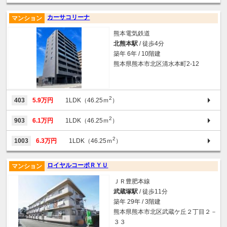
カーサコリーナ
マンション
熊本電気鉄道
北熊本駅
/ 徒歩4分
築年 6年 / 10階建
熊本県熊本市北区清水本町2-12
2
403
5.9万円
1LDK（46.25ｍ
）
2
903
6.1万円
1LDK（46.25ｍ
）
2
1003
6.3万円
1LDK（46.25ｍ
）
ロイヤルコーポＲＹＵ
マンション
ＪＲ豊肥本線
武蔵塚駅
/ 徒歩11分
築年 29年 / 3階建
熊本県熊本市北区武蔵ケ丘２丁目２－
３３