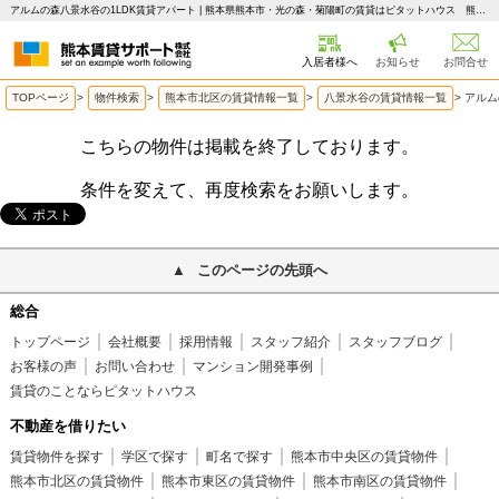
アルムの森八景水谷の1LDK賃貸アパート | 熊本県熊本市・光の森・菊陽町の賃貸はピタットハウス 熊本賃貸サポート
入居者様へ
お知らせ
お問合せ
TOPページ
>
物件検索
>
熊本市北区の賃貸情報一覧
>
八景水谷の賃貸情報一覧
>
アルム
こちらの物件は掲載を終了しております。
条件を変えて、再度検索をお願いします。
このページの先頭へ
総合
トップページ
会社概要
採用情報
スタッフ紹介
スタッフブログ
お客様の声
お問い合わせ
マンション開発事例
賃貸のことならピタットハウス
不動産を借りたい
賃貸物件を探す
学区で探す
町名で探す
熊本市中央区の賃貸物件
熊本市北区の賃貸物件
熊本市東区の賃貸物件
熊本市南区の賃貸物件