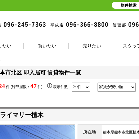
物件検索
したい
買いたい
売りたい
スタッ
覧
本市北区 即入居可 賃貸物件一覧
24
47
件 (総部屋数：
件)
表示件数
ライマリー植木
所在地
熊本県熊本市北区植木町