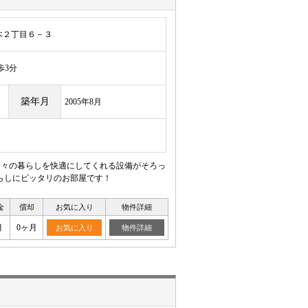
木２丁目６－３
3分
築年月
2005年8月
日々の暮らしを快適にしてくれる設備がそろっ
らしにピッタリのお部屋です！
金
償却
お気に入り
物件詳細
月
0ヶ月
お気に入り
物件詳細