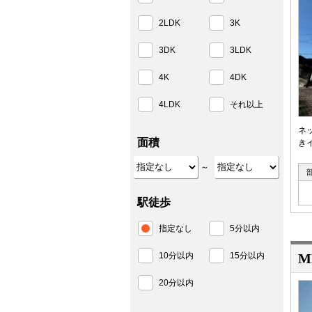
2LDK
3K
3DK
3LDK
4K
4DK
4LDK
それ以上
ネ
面積
き
～
駅徒歩
指定なし
5分以内
10分以内
15分以内
M
20分以内