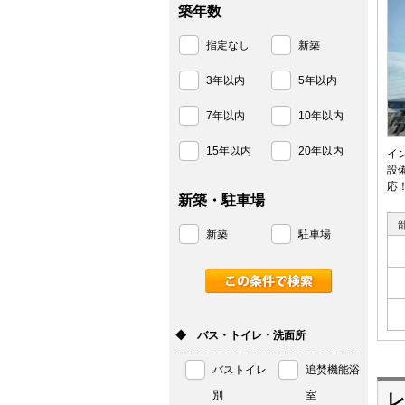
築年数
指定なし
新築
3年以内
5年以内
7年以内
10年以内
15年以内
20年以内
イ
設
応
新築・駐車場
新築
駐車場
◆ バス・トイレ・洗面所
バストイレ
追焚機能浴
別
室
レ