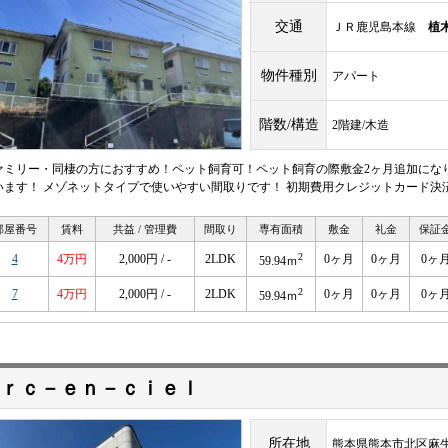
交通
ＪＲ鹿児島本線
植
物件種別
アパート
階数/構造
2階建/木造
ァミリー・同棲の方におすすめ！ペット飼育可！ペット飼育の際敷金2ヶ月追加になり
います！ メゾネットタイプで使いやすい間取りです！ 初期費用クレジットカード決
部屋番号
賃料
共益 / 管理費
間取り
専有面積
敷金
礼金
保証
2
4
4万円
2,000円 / -
2LDK
0ヶ月
0ヶ月
0ヶ
59.94ｍ
2
7
4万円
2,000円 / -
2LDK
0ヶ月
0ヶ月
0ヶ
59.94ｍ
ｒｃ－ｅｎ－ｃｉｅｌ
所在地
熊本県熊本市北区麻