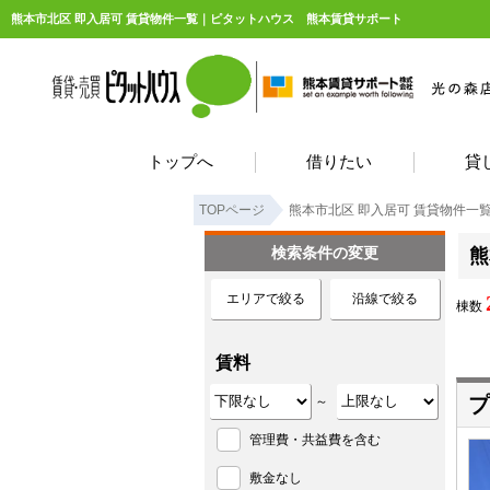
熊本市北区 即入居可 賃貸物件一覧｜ピタットハウス 熊本賃貸サポート
トップへ
借りたい
貸
TOPページ
熊本市北区 即入居可 賃貸物件一
検索条件の変更
熊
エリアで絞る
沿線で絞る
棟数
賃料
プ
～
管理費・共益費を含む
敷金なし