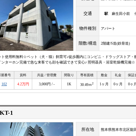
交通
駅
麻生田小前 停
物件種別
アパート
階数/構造
2階建/S造(鉄骨造)
ット使用料無料☆ペット（犬・猫）飼育可♪徒歩圏内にコンビニ・ドラッグストア・
インターホン完備で急な来客でも顔を確認できて安心♪ 照明器具・浴室乾燥機完備☆
部屋番号
賃料
共益 / 管理費
間取り
専有面積
敷金
礼金
保証
2
102
4.2万円
3,000円 / -
1K
1ヶ月
0ヶ月
0ヶ
30.49ｍ
KT-1
所在地
熊本県熊本市北区龍田７