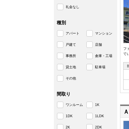
礼金なし
種別
アパート
マンション
戸建て
店舗
フ
て
事務所
倉庫・工場
貸土地
駐車場
その他
間取り
ワンルーム
1K
Ａ
1DK
1LDK
2K
2DK