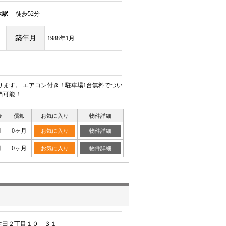
木駅
徒歩52分
築年月
1988年1月
ます。 エアコン付き！駐車場1台無料でつい
済可能！
金
償却
お気に入り
物件詳細
月
0ヶ月
お気に入り
物件詳細
月
0ヶ月
お気に入り
物件詳細
生田２丁目１０－３１