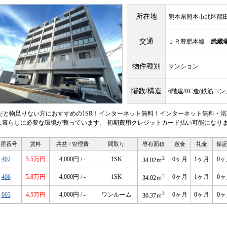
所在地
熊本県熊本市北区龍田７
交通
ＪＲ豊肥本線
武蔵
物件種別
マンション
階数/構造
6階建/RC造(鉄筋コ
Rだと物足りない方におすすめの1SR！インターネット無料！インターネット無料・浴
人暮らしに必要な環境が整っています。 初期費用クレジットカード払い可能になり
部屋番号
賃料
共益 / 管理費
間取り
専有面積
敷金
礼金
保
2
402
5.5万円
4,000円 / -
1SK
0ヶ月
1ヶ月
0ヶ
34.02ｍ
2
406
5.8万円
4,000円 / -
1SK
0ヶ月
1ヶ月
0ヶ
34.02ｍ
2
603
4.5万円
4,000円 / -
ワンルーム
0ヶ月
0ヶ月
0ヶ
30.37ｍ