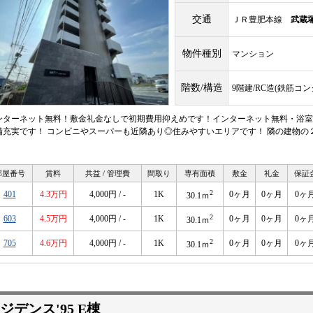
交通
ＪＲ豊肥本線
武蔵
物件種別
マンション
階数/構造
9階建/RC造(鉄筋コ
ンターネット無料！敷金礼金なしで初期費用抑えめです！インターネット無料・浴室
備充実です！ コンビニやスーパーも近隣あり◎住みやすいエリアです！ 隣の建物の
！
部屋番号
賃料
共益 / 管理費
間取り
専有面積
敷金
礼金
保証
2
401
4.3万円
4,000円 / -
1K
0ヶ月
0ヶ月
0ヶ
30.1ｍ
2
603
4.5万円
4,000円 / -
1K
0ヶ月
0ヶ月
0ヶ
30.1ｍ
2
705
4.6万円
4,000円 / -
1K
0ヶ月
0ヶ月
0ヶ
30.1ｍ
ジデンス'95 E棟