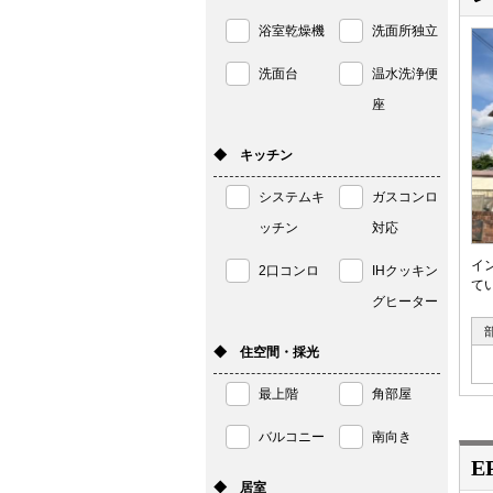
浴室乾燥機
洗面所独立
洗面台
温水洗浄便
座
◆ キッチン
システムキ
ガスコンロ
ッチン
対応
イ
2口コンロ
IHクッキン
て
グヒーター
◆ 住空間・採光
最上階
角部屋
バルコニー
南向き
E
◆ 居室