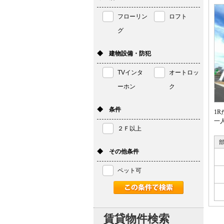
フローリン
ロフト
グ
◆ 建物設備・防犯
TVインタ
オートロッ
ーホン
ク
◆ 条件
1
一
２Ｆ以上
◆ その他条件
ペット可
賃貸物件検索