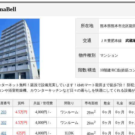
naBell
所在地
熊本県熊本市北区龍田
交通
ＪＲ豊肥本線
武蔵
物件種別
マンション
階数/構造
10階建/RC造(鉄筋コ
ンターネット無料！築浅で設備充実しています！ゆめマート龍田まで徒歩7分！ 防犯
コンや浴室乾燥機、カウンターキッチンなど日々の暮らしを快適にしてくれる設備が
部屋番号
賃料
共益 / 管理費
間取り
専有面積
敷金
礼金
保
2
203
4.5万円
4,000円 / -
ワンルーム
0ヶ月
0ヶ月
0ヶ
29ｍ
2
302
4.5万円
4,000円 / -
ワンルーム
0ヶ月
0ヶ月
0ヶ
29ｍ
2
401
6万円
4,000円 / -
1LDK
0ヶ月
0ヶ月
0ヶ
40ｍ