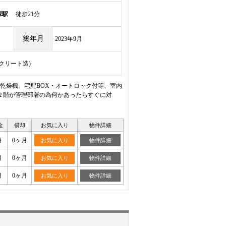
塚駅
徒歩21分
築年月
2023年9月
ンクリート造)
乾燥機、宅配BOX・オートロック付等、室内
２階が管理部署の為何かあったらすぐに対
金
償却
お気に入り
物件詳細
月
0ヶ月
お気に入り
物件詳細
月
0ヶ月
お気に入り
物件詳細
月
0ヶ月
お気に入り
物件詳細