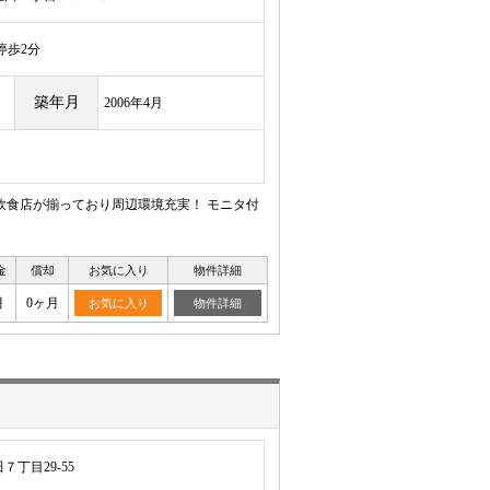
歩2分
築年月
2006年4月
飲食店が揃っており周辺環境充実！ モニタ付
金
償却
お気に入り
物件詳細
月
0ヶ月
お気に入り
物件詳細
丁目29-55