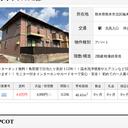
所在地
熊本県熊本市北区楡
交通
駅
北高入口 停歩
物件種別
アパート
階数/構造
2階建/軽量鉄骨造
ンターネット無料！角部屋で日当たり良好１LDK！！温水洗浄便座やエアコンなど
います！！ モニター付きインターホンやカードキーで安心・安全！ 初めての一人暮
部屋番号
賃料
共益 / 管理費
間取り
専有面積
敷金
礼金
保証
2
202
4.4万円
4,000円 / -
1LDK
0ヶ月
0ヶ月
0ヶ
40.43ｍ
PCOT