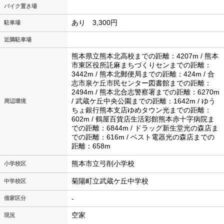
バイク置き場
あり 3,300円
駐車場
近隣駐車場
熊本県立熊本北高校までの距離：4207m / 熊本
市東区役所託麻まちづくりセンまでの距離：
3442m / 熊本北郵便局までの距離：424m / 合
志市泉ケ丘市民センター図書館までの距離：
2494m / 熊本北合志警察署までの距離：6270m
/ 武蔵ケ丘中央公園までの距離：1642m / ゆう
周辺環境
ちょ銀行熊本支店ゆめタウン光までの距離：
602m / 鶴屋百貨店生活彩館熊本赤十字病院ま
での距離：6844m / ドラッグ新生堂光の森店ま
での距離：616m / ベスト電器光の森店までの
距離：658m
熊本市立弓削小学校
小学校区
菊陽町立武蔵ケ丘中学校
中学校区
-
借家区分
空家
現況