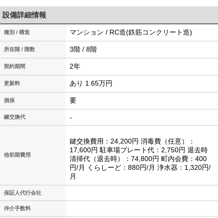
設備詳細情報
マンション / RC造(鉄筋コンクリート造)
種別 / 構造
3階 / 8階
所在階 / 階数
2年
契約期間
あり 1.65万円
更新料
要
損保
-
鍵交換代
鍵交換費用：24,200円 消毒費（任意）：
17,600円 駐車場プレート代：2,750円 退去時
他初期費用
清掃代（退去時）：74,800円 町内会費：400
円/月 くらしーど：880円/月 浄水器：1,320円/
月
保証人代行会社
仲介手数料