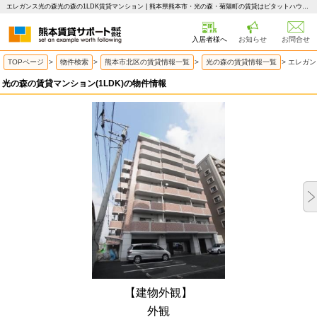
エレガンス光の森光の森の1LDK賃貸マンション | 熊本県熊本市・光の森・菊陽町の賃貸はピタットハウス 熊本賃貸サポート
入居者様へ
お知らせ
お問合せ
TOPページ
>
物件検索
>
熊本市北区の賃貸情報一覧
>
光の森の賃貸情報一覧
>
エレガン
光の森の賃貸マンション(1LDK)の物件情報
【建物外観】
外観