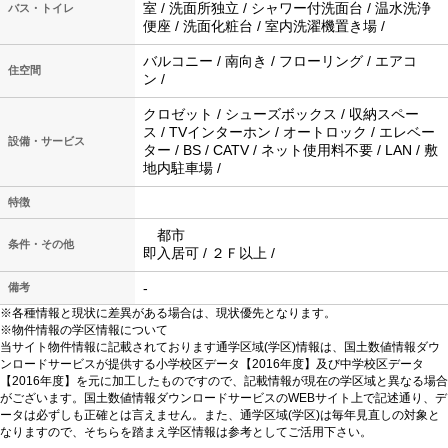
室 / 洗面所独立 / シャワー付洗面台 / 温水洗浄
バス・トイレ
便座 / 洗面化粧台 / 室内洗濯機置き場 /
バルコニー / 南向き / フローリング / エアコ
住空間
ン /
クロゼット / シューズボックス / 収納スペー
ス / TVインターホン / オートロック / エレベー
設備・サービス
ター / BS / CATV / ネット使用料不要 / LAN / 敷
地内駐車場 /
特徴
都市
条件・その他
即入居可 / ２Ｆ以上 /
-
備考
※各種情報と現状に差異がある場合は、現状優先となります。
※物件情報の学区情報について
当サイト物件情報に記載されております通学区域(学区)情報は、国土数値情報ダウ
ンロードサービスが提供する小学校区データ【2016年度】及び中学校区データ
【2016年度】を元に加工したものですので、記載情報が現在の学区域と異なる場合
がございます。国土数値情報ダウンロードサービスのWEBサイト上で記述通り、デ
ータは必ずしも正確とは言えません。また、通学区域(学区)は毎年見直しの対象と
なりますので、そちらを踏まえ学区情報は参考としてご活用下さい。