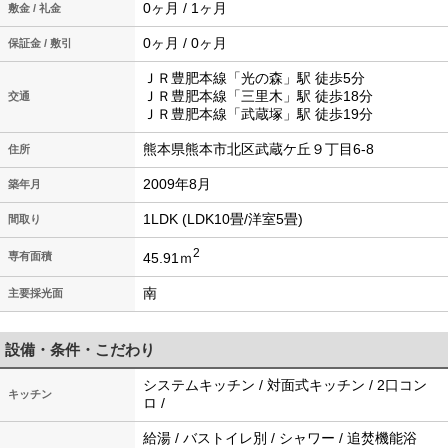
0ヶ月 / 1ヶ月
敷金 / 礼金
0ヶ月 / 0ヶ月
保証金 / 敷引
ＪＲ豊肥本線「光の森」駅 徒歩5分
ＪＲ豊肥本線「三里木」駅 徒歩18分
交通
ＪＲ豊肥本線「武蔵塚」駅 徒歩19分
熊本県熊本市北区武蔵ケ丘９丁目6-8
住所
2009年8月
築年月
1LDK (LDK10畳/洋室5畳)
間取り
2
45.91ｍ
専有面積
南
主要採光面
設備・条件・こだわり
システムキッチン / 対面式キッチン / 2口コン
キッチン
ロ /
給湯 / バストイレ別 / シャワー / 追焚機能浴