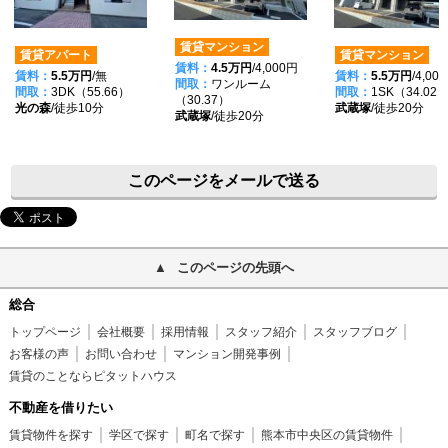
賃貸マンション
賃貸アパート
賃貸マンション
賃料：
4.5万円
/4,000円
賃料：
5.5万円
/無
賃料：
5.5万円
/4,00
間取：
ワンルーム
間取：
3DK（55.66）
間取：
1SK（34.02
（30.37）
光の森
/徒歩10分
武蔵塚
/徒歩20分
武蔵塚
/徒歩20分
このページをメールで送る
このページの先頭へ
総合
トップページ
会社概要
採用情報
スタッフ紹介
スタッフブログ
お客様の声
お問い合わせ
マンション開発事例
賃貸のことならピタットハウス
不動産を借りたい
賃貸物件を探す
学区で探す
町名で探す
熊本市中央区の賃貸物件