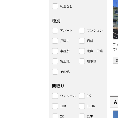
礼金なし
種別
アパート
マンション
戸建て
店舗
フ
て
事務所
倉庫・工場
貸土地
駐車場
その他
間取り
ワンルーム
1K
Ａ
1DK
1LDK
2K
2DK