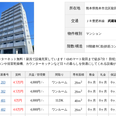
所在地
熊本県熊本市北区龍田
交通
ＪＲ豊肥本線
武蔵
物件種別
マンション
階数/構造
10階建/RC造(鉄筋コ
ンターネット無料！築浅で設備充実しています！ゆめマート龍田まで徒歩7分！ 防犯
コンや浴室乾燥機、カウンターキッチンなど日々の暮らしを快適にしてくれる設備が
部屋番号
賃料
共益 / 管理費
間取り
専有面積
敷金
礼金
保
2
203
4.5万円
4,000円 / -
ワンルーム
0ヶ月
0ヶ月
0ヶ
29ｍ
2
302
4.5万円
4,000円 / -
ワンルーム
0ヶ月
0ヶ月
0ヶ
29ｍ
2
401
6万円
4,000円 / -
1LDK
0ヶ月
0ヶ月
0ヶ
40ｍ
2
402
4.6万円
4,000円 / -
ワンルーム
0ヶ月
0ヶ月
0ヶ
29ｍ