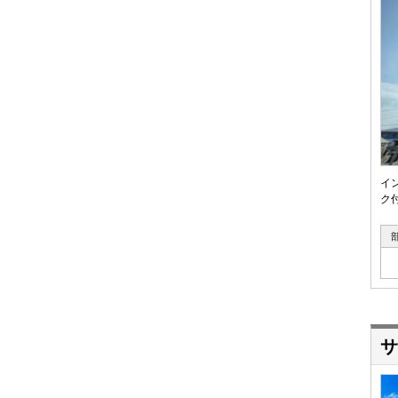
イ
ク
サ