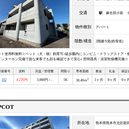
交通
駅
麻生田小前 停
物件種別
アパート
階数/構造
2階建/S造(鉄骨造)
ット使用料無料☆ペット（犬・猫）飼育可♪徒歩圏内にコンビニ・ドラッグストア・
インターホン完備で急な来客でも顔を確認できて安心♪ 照明器具・浴室乾燥機完備☆
部屋番号
賃料
共益 / 管理費
間取り
専有面積
敷金
礼金
保証
2
102
4.2万円
3,000円 / -
1K
1ヶ月
0ヶ月
0ヶ
30.49ｍ
PCOT
所在地
熊本県熊本市北区龍田７