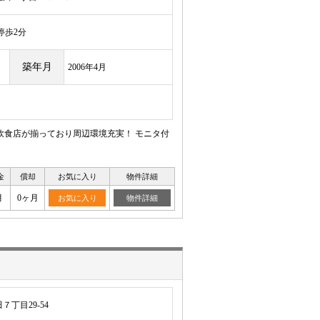
歩2分
築年月
2006年4月
飲食店が揃っており周辺環境充実！ モニタ付
金
償却
お気に入り
物件詳細
月
0ヶ月
お気に入り
物件詳細
丁目29-54