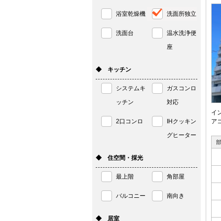
浴室乾燥機
洗面所独立
洗面台
温水洗浄便
座
◆ キッチン
システムキ
ガスコンロ
ッチン
対応
イ
2口コンロ
IHクッキン
ア
グヒーター
◆ 住空間・採光
最上階
角部屋
バルコニー
南向き
◆ 居室