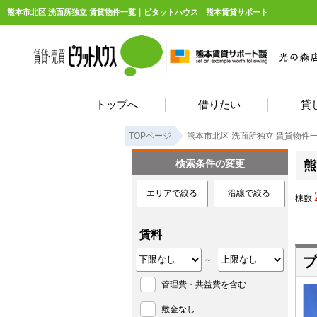
熊本市北区 洗面所独立 賃貸物件一覧｜ピタットハウス 熊本賃貸サポート
トップへ
借りたい
貸
TOPページ
熊本市北区 洗面所独立 賃貸物件
検索条件の変更
熊
エリアで絞る
沿線で絞る
棟数
賃料
プ
～
管理費・共益費を含む
敷金なし