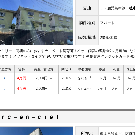
交通
ＪＲ鹿児島本線
植
物件種別
アパート
階数/構造
2階建/木造
ァミリー・同棲の方におすすめ！ペット飼育可！ペット飼育の際敷金2ヶ月追加になり
います！ メゾネットタイプで使いやすい間取りです！ 初期費用クレジットカード決
部屋番号
賃料
共益 / 管理費
間取り
専有面積
敷金
礼金
保証
2
4
4万円
2,000円 / -
2LDK
0ヶ月
0ヶ月
0ヶ
59.94ｍ
2
7
4万円
2,000円 / -
2LDK
0ヶ月
0ヶ月
0ヶ
59.94ｍ
ｒｃ－ｅｎ－ｃｉｅｌ
所在地
熊本県熊本市北区麻