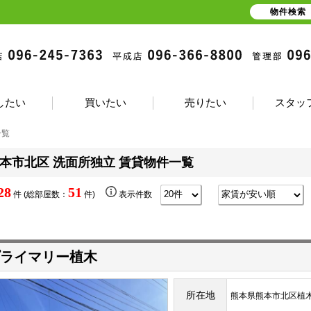
物件検索
したい
買いたい
売りたい
スタッ
一覧
本市北区 洗面所独立 賃貸物件一覧
28
51
件 (総部屋数：
件)
表示件数
ライマリー植木
所在地
熊本県熊本市北区植木町