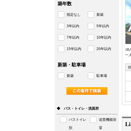
築年数
指定なし
新築
3年以内
5年以内
7年以内
10年以内
15年以内
20年以内
1
一
新築・駐車場
新築
駐車場
◆ バス・トイレ・洗面所
バストイレ
追焚機能浴
Li
別
室