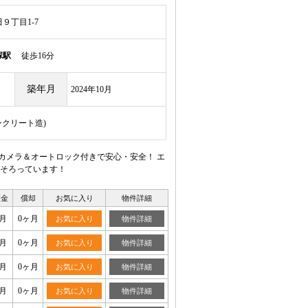
９丁目1-7
塚駅
徒歩16分
築年月
2024年10月
ンクリート造)
カメラ＆オートロック付きで安心・安全！ エ
そろっています！
証金
償却
お気に入り
物件詳細
月
0ヶ月
お気に入り
物件詳細
月
0ヶ月
お気に入り
物件詳細
月
0ヶ月
お気に入り
物件詳細
月
0ヶ月
お気に入り
物件詳細