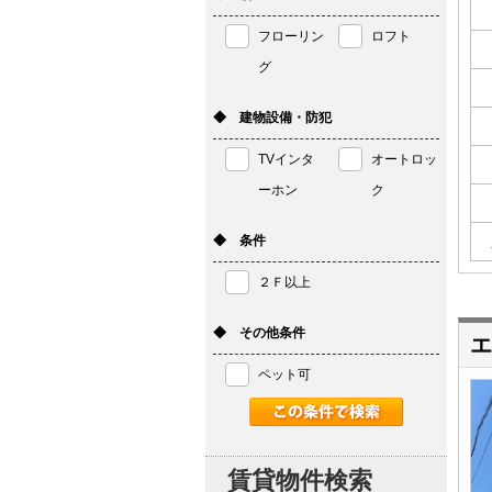
フローリン
ロフト
グ
◆ 建物設備・防犯
TVインタ
オートロッ
ーホン
ク
◆ 条件
２Ｆ以上
◆ その他条件
エ
ペット可
賃貸物件検索