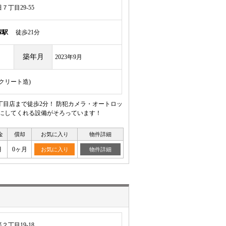
丁目29-55
塚駅
徒歩21分
築年月
2023年9月
ンクリート造)
目店まで徒歩2分！ 防犯カメラ・オートロッ
適にしてくれる設備がそろっています！
金
償却
お気に入り
物件詳細
月
0ヶ月
お気に入り
物件詳細
丁目19-18