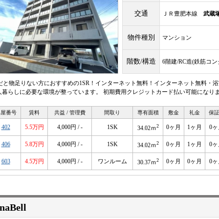
交通
ＪＲ豊肥本線
武蔵
物件種別
マンション
階数/構造
6階建/RC造(鉄筋コ
Rだと物足りない方におすすめの1SR！インターネット無料！インターネット無料・浴
人暮らしに必要な環境が整っています。 初期費用クレジットカード払い可能になり
部屋番号
賃料
共益 / 管理費
間取り
専有面積
敷金
礼金
保
2
402
5.5万円
4,000円 / -
1SK
0ヶ月
1ヶ月
0ヶ
34.02ｍ
2
406
5.8万円
4,000円 / -
1SK
0ヶ月
1ヶ月
0ヶ
34.02ｍ
2
603
4.5万円
4,000円 / -
ワンルーム
0ヶ月
0ヶ月
0ヶ
30.37ｍ
naBell