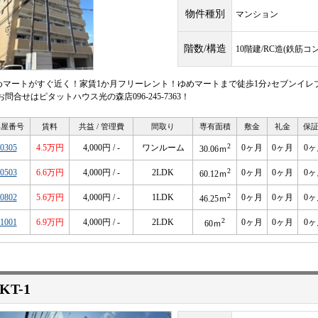
物件種別
マンション
階数/構造
10階建/RC造(鉄筋コ
めマートがすぐ近く！家賃1か月フリーレント！ゆめマートまで徒歩1分♪セブンイレブ
お問合せはピタットハウス光の森店096-245-7363！
部屋番号
賃料
共益 / 管理費
間取り
専有面積
敷金
礼金
保
2
0305
4.5万円
4,000円 / -
ワンルーム
0ヶ月
0ヶ月
0ヶ
30.06ｍ
2
0503
6.6万円
4,000円 / -
2LDK
0ヶ月
0ヶ月
0ヶ
60.12ｍ
2
0802
5.6万円
4,000円 / -
1LDK
0ヶ月
0ヶ月
0ヶ
46.25ｍ
2
1001
6.9万円
4,000円 / -
2LDK
0ヶ月
0ヶ月
0ヶ
60ｍ
KT-1