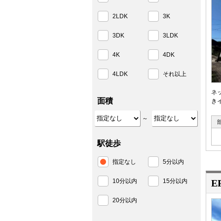
2LDK
3K
3DK
3LDK
4K
4DK
4LDK
それ以上
ネ
面積
き
～
駅徒歩
指定なし
5分以内
10分以内
15分以内
E
20分以内