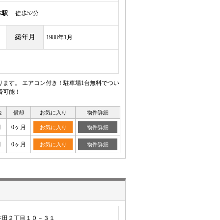
木駅
徒歩52分
築年月
1988年1月
ます。 エアコン付き！駐車場1台無料でつい
済可能！
金
償却
お気に入り
物件詳細
月
0ヶ月
お気に入り
物件詳細
月
0ヶ月
お気に入り
物件詳細
生田２丁目１０－３１