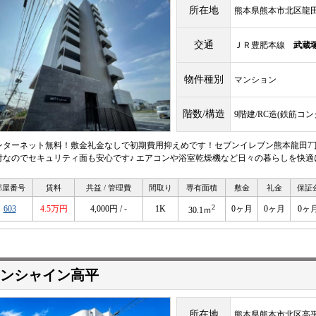
所在地
熊本県熊本市北区龍田７
交通
ＪＲ豊肥本線
武蔵
物件種別
マンション
階数/構造
9階建/RC造(鉄筋コ
ンターネット無料！敷金礼金なしで初期費用抑えめです！セブンイレブン熊本龍田7丁
付なのでセキュリティ面も安心です♪ エアコンや浴室乾燥機など日々の暮らしを快
部屋番号
賃料
共益 / 管理費
間取り
専有面積
敷金
礼金
保証
2
603
4.5万円
4,000円 / -
1K
0ヶ月
0ヶ月
0ヶ
30.1ｍ
ンシャイン高平
所在地
熊本県熊本市北区高平２