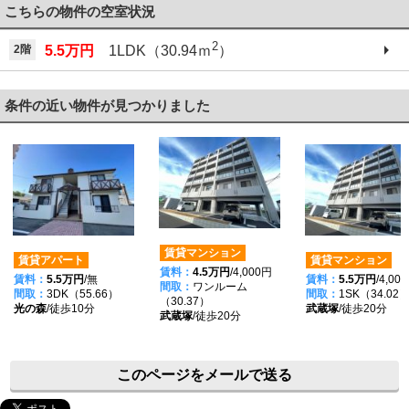
こちらの物件の空室状況
2
2階
5.5万円
1LDK（30.94ｍ
）
条件の近い物件が見つかりました
賃貸マンション
賃貸アパート
賃貸マンション
賃料：
4.5万円
/4,000円
賃料：
5.5万円
/無
賃料：
5.5万円
/4,00
間取：
ワンルーム
間取：
3DK（55.66）
間取：
1SK（34.02
（30.37）
光の森
/徒歩10分
武蔵塚
/徒歩20分
武蔵塚
/徒歩20分
このページをメールで送る