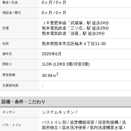
0ヶ月 / 0ヶ月
敷金 / 礼金
0ヶ月 / 0ヶ月
保証金 / 敷引
ＪＲ豊肥本線「武蔵塚」駅 徒歩24分
熊本電気鉄道「三ツ石」駅 徒歩29分
交通
熊本電気鉄道「須屋」駅 徒歩29分
熊本県熊本市北区楡木４丁目11-30
住所
2025年6月
築年月
1LDK (LDK9.3畳/洋室3畳)
間取り
2
30.94ｍ
専有面積
-
主要採光面
設備・条件・こだわり
システムキッチン /
キッチン
バストイレ別 / 追焚機能浴室 / 浴室乾燥機 / 洗
バス・トイレ
面所独立 / 温水洗浄便座 / 室内洗濯機置き場 /