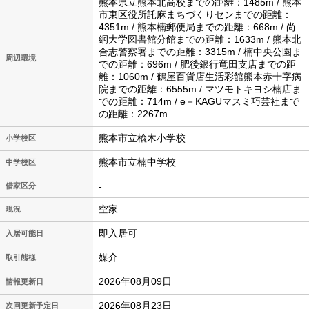
熊本県立熊本北高校までの距離：1485m / 熊本
市東区役所託麻まちづくりセンまでの距離：
4351m / 熊本楠郵便局までの距離：668m / 尚
絅大学図書館分館までの距離：1633m / 熊本北
合志警察署までの距離：3315m / 楠中央公園ま
周辺環境
での距離：696m / 肥後銀行竜田支店までの距
離：1060m / 鶴屋百貨店生活彩館熊本赤十字病
院までの距離：6555m / マツモトキヨシ楠店ま
での距離：714m / e－KAGUマスミ巧芸社まで
の距離：2267m
熊本市立楡木小学校
小学校区
熊本市立楠中学校
中学校区
-
借家区分
空家
現況
即入居可
入居可能日
媒介
取引態様
2026年08月09日
情報更新日
2026年08月23日
次回更新予定日