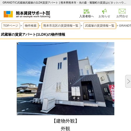
GRANDTIC武蔵塚武蔵塚の1LDK賃貸アパート | 熊本県熊本市・光の森・菊陽町の賃貸はピタットハウス 熊本賃貸サポート
入居者様へ
お知らせ
お問合せ
TOPページ
>
物件検索
>
熊本市北区の賃貸情報一覧
>
武蔵塚の賃貸情報一覧
>
GRAN
武蔵塚の賃貸アパート(1LDK)の物件情報
【建物外観】
外観