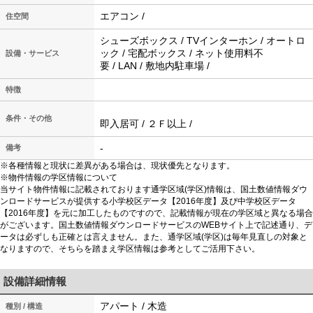
エアコン /
住空間
シューズボックス / TVインターホン / オートロ
ック / 宅配ボックス / ネット使用料不
設備・サービス
要 / LAN / 敷地内駐車場 /
特徴
条件・その他
即入居可 / ２Ｆ以上 /
-
備考
※各種情報と現状に差異がある場合は、現状優先となります。
※物件情報の学区情報について
当サイト物件情報に記載されております通学区域(学区)情報は、国土数値情報ダウ
ンロードサービスが提供する小学校区データ【2016年度】及び中学校区データ
【2016年度】を元に加工したものですので、記載情報が現在の学区域と異なる場合
がございます。国土数値情報ダウンロードサービスのWEBサイト上で記述通り、デ
ータは必ずしも正確とは言えません。また、通学区域(学区)は毎年見直しの対象と
なりますので、そちらを踏まえ学区情報は参考としてご活用下さい。
設備詳細情報
アパート / 木造
種別 / 構造