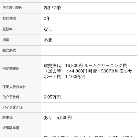
2階 / 2階
所在階 / 階数
2年
契約期間
なし
更新料
不要
損保
-
鍵交換代
鍵交換代：16,500円 ルームクリーニング費
他初期費用
（退去時）：44,000円 町費：500円/月 安心サ
ポート費：1,100円/月
保証人代行会社
6.05万円
仲介手数料
バイク置き場
あり 5,500円
駐車場
近隣駐車場