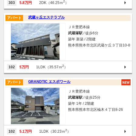
2
303
5.8万円
2DK（46.25ｍ
）
武蔵ヶ丘エステラブル
アパート
ＪＲ豊肥本線
武蔵塚駅
/ 徒歩6分
築年 新築 / 2階建
熊本県熊本市北区武蔵ケ丘３丁目10-8
2
102
5万円
1LDK（35.57ｍ
）
GRANDTIC エスポワール
アパート
ＪＲ豊肥本線
武蔵塚駅
/ 徒歩25分
築年 1年 / 2階建
熊本県熊本市北区楡木４丁目8-26
2
102
5.1万円
1LDK（30.23ｍ
）