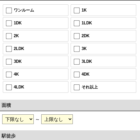
ワンルーム
1K
1DK
1LDK
2K
2DK
2LDK
3K
3DK
3LDK
4K
4DK
4LDK
それ以上
面積
～
駅徒歩