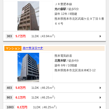
ＪＲ豊肥本線
光の森駅
/ 徒歩5分
築年 12年 / 8階建
熊本県熊本市北区武蔵ケ丘９丁目５番
６４号
2
303
5.7万円
1LDK（43.94ｍ
）
カーサコリーナ
マンション
熊本電気鉄道
北熊本駅
/ 徒歩4分
築年 6年 / 10階建
熊本県熊本市北区清水本町2-12
2
403
5.9万円
1LDK（46.25ｍ
）
2
903
6.1万円
1LDK（46.25ｍ
）
2
1003
6.3万円
1LDK（46.25ｍ
）