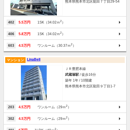
熊本県熊本市北区龍田７丁目29-54
2
402
5.5万円
1SK（34.02ｍ
）
2
406
5.8万円
1SK（34.02ｍ
）
2
603
4.5万円
ワンルーム（30.37ｍ
）
LinaBell
マンション
ＪＲ豊肥本線
武蔵塚駅
/ 徒歩16分
築年 1年 / 10階建
熊本県熊本市北区龍田９丁目1-7
2
203
4.5万円
ワンルーム（29ｍ
）
2
302
4.5万円
ワンルーム（29ｍ
）
2