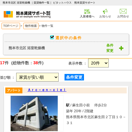
熊本市北区 浴室乾燥機 ｜賃貸物件一覧｜ ピタットハウス 熊本賃貸サポート
入居者様へ
お知らせ
お問合せ
TOPページ
>
物件検索
>
物件一覧
選択中の条件
条件
熊本市北区 浴室乾燥機
変更
17
件 (総物件数：
38
件)
表示件数 ：
条件変更
並び順 ：
Ａｒｃ－ｅｎ－ｃｉｅｌ
アパート
駅
/ 麻生田小前 停歩2分
築年 20年 / 2階建
熊本県熊本市北区麻生田２丁目１０－
３１