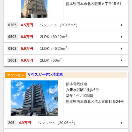
熊本県熊本市北区龍田８丁目15-61
2
0305
4.5万円
ワンルーム（30.06ｍ
）
2
0503
6.6万円
2LDK（60.12ｍ
）
2
0802
5.6万円
1LDK（46.25ｍ
）
2
1001
6.9万円
2LDK（60ｍ
）
サウスガーデン清水東
マンション
熊本電気鉄道
八景水谷駅
/ 徒歩6分
築年 1年 / 10階建
熊本県熊本市北区清水東町12番24号
2
205
4.9万円
ワンルーム（30.06ｍ
）