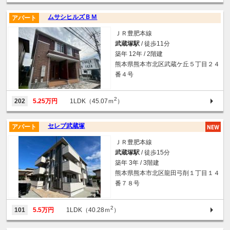
ムサシヒルズＢＭ
アパート
ＪＲ豊肥本線
武蔵塚駅
/ 徒歩11分
築年 12年 / 2階建
熊本県熊本市北区武蔵ケ丘５丁目２４
番４号
2
202
5.25万円
1LDK（45.07ｍ
）
セレブ武蔵塚
アパート
ＪＲ豊肥本線
武蔵塚駅
/ 徒歩15分
築年 3年 / 3階建
熊本県熊本市北区龍田弓削１丁目１４
番７８号
2
101
5.5万円
1LDK（40.28ｍ
）