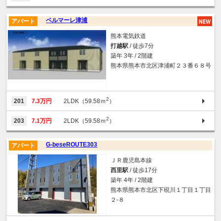
ベルマーレ津浦
アパート
熊本電気鉄道
打越駅
/ 徒歩7分
築年 3年 / 2階建
熊本県熊本市北区津浦町２３番６８号
2
201
7.3万円
2LDK（59.58ｍ
）
2
203
7.1万円
2LDK（59.58ｍ
）
G-beseROUTE303
アパート
ＪＲ鹿児島本線
西里駅
/ 徒歩17分
築年 4年 / 2階建
熊本県熊本市北区下硯川１丁目１丁目
２-８