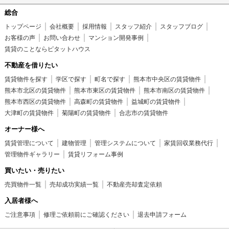
総合
トップページ
会社概要
採用情報
スタッフ紹介
スタッフブログ
お客様の声
お問い合わせ
マンション開発事例
賃貸のことならピタットハウス
不動産を借りたい
賃貸物件を探す
学区で探す
町名で探す
熊本市中央区の賃貸物件
熊本市北区の賃貸物件
熊本市東区の賃貸物件
熊本市南区の賃貸物件
熊本市西区の賃貸物件
高森町の賃貸物件
益城町の賃貸物件
大津町の賃貸物件
菊陽町の賃貸物件
合志市の賃貸物件
オーナー様へ
賃貸管理について
建物管理
管理システムについて
家賃回収業務代行
管理物件ギャラリー
賃貸リフォーム事例
買いたい・売りたい
売買物件一覧
売却成功実績一覧
不動産売却査定依頼
入居者様へ
ご注意事項
修理ご依頼前にご確認ください
退去申請フォーム