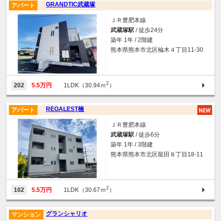
GRANDTIC武蔵塚
アパート
ＪＲ豊肥本線
武蔵塚駅
/ 徒歩24分
築年 1年 / 2階建
熊本県熊本市北区楡木４丁目11-30
2
202
5.5万円
1LDK（30.94ｍ
）
REGALEST楠
アパート
ＪＲ豊肥本線
武蔵塚駅
/ 徒歩6分
築年 1年 / 3階建
熊本県熊本市北区龍田８丁目18-11
2
102
5.5万円
1LDK（30.67ｍ
）
グランシャリオ
マンション