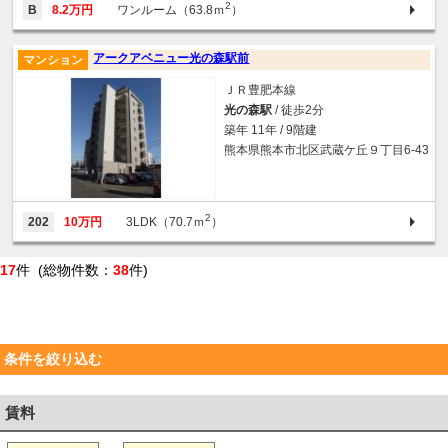
2
B
8.2万円
ワンルーム（63.8ｍ
）
アークアベニュー光の森駅前
マンション
ＪＲ豊肥本線
光の森駅
/ 徒歩2分
築年 11年 / 9階建
熊本県熊本市北区武蔵ケ丘９丁目6-43
2
202
10万円
3LDK（70.7ｍ
）
17
件 (総物件数：
38
件)
条件を絞り込む
賃料