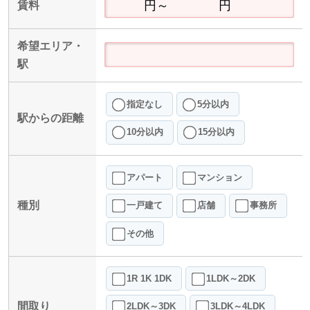
賃料
希望エリア・
駅
指定なし
5分以内
駅からの距離
10分以内
15分以内
アパート
マンション
種別
一戸建て
店舗
事務所
その他
1R 1K 1DK
1LDK～2DK
間取り
2LDK～3DK
3LDK～4LDK