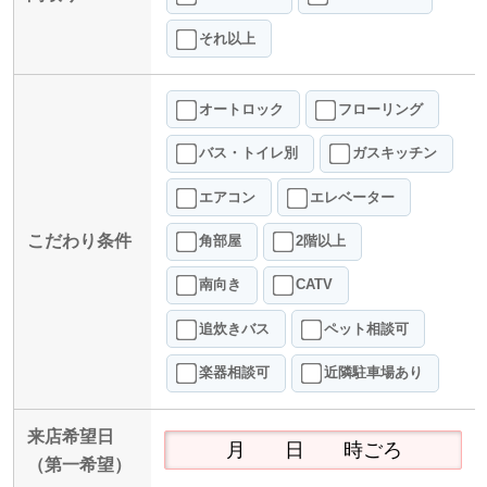
それ以上
オートロック
フローリング
バス・トイレ別
ガスキッチン
エアコン
エレベーター
こだわり条件
角部屋
2階以上
南向き
CATV
追炊きバス
ペット相談可
楽器相談可
近隣駐車場あり
来店希望日
（第一希望）