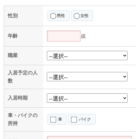
性別
男性
女性
年齢
歳
職業
入居予定の人
数
入居時期
車・バイクの
車
バイク
所持