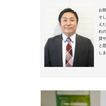
お
そ
え
れ
貸
と
し