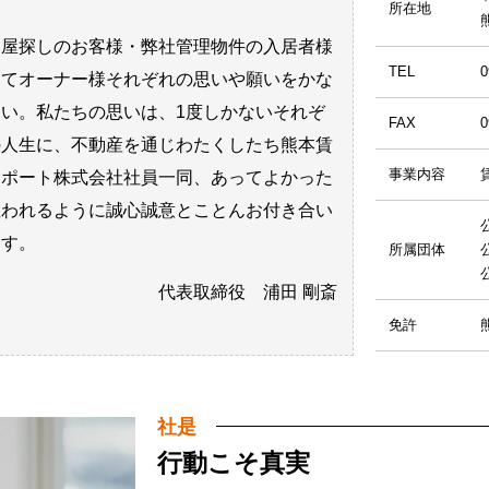
所在地
部屋探しのお客様・弊社管理物件の入居者様
TEL
0
してオーナー様それぞれの思いや願いをかな
たい。私たちの思いは、1度しかないそれぞ
FAX
0
の人生に、不動産を通じわたくしたち熊本賃
事業内容
サポート株式会社社員一同、あってよかった
思われるように誠心誠意とことんお付き合い
ます。
所属団体
代表取締役 浦田 剛斎
免許
社是
行動こそ真実