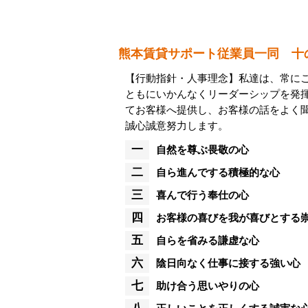
熊本賃貸サポート従業員一同 十
【行動指針・人事理念】私達は、常に
ともにいかんなくリーダーシップを発
てお客様へ提供し、お客様の話をよく
誠心誠意努力します。
一
自然を尊ぶ畏敬の心
二
自ら進んでする積極的な心
三
喜んで行う奉仕の心
四
お客様の喜びを我が喜びとする
五
自らを省みる謙虚な心
六
陰日向なく仕事に接する強い心
七
助け合う思いやりの心