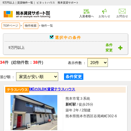
9万円以上｜賃貸物件一覧｜ ピタットハウス 熊本賃貸サポート
入居者様へ
お知らせ
お問合せ
TOPページ
>
物件検索
>
物件一覧
選択中の条件
条件
9万円以上
変更
34
件 (総物件数：
38
件)
表示件数 ：
条件変更
並び順 ：
新町の3LDK賃貸テラスハウス
テラスハウス
熊本市電３系統
新町駅
/ 徒歩26分
築年 2年 / 2階建
熊本県熊本市西区谷尾崎町302-6