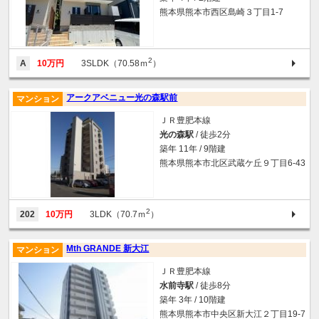
熊本県熊本市西区島崎３丁目1-7
2
A
10万円
3SLDK（70.58ｍ
）
アークアベニュー光の森駅前
マンション
ＪＲ豊肥本線
光の森駅
/ 徒歩2分
築年 11年 / 9階建
熊本県熊本市北区武蔵ケ丘９丁目6-43
2
202
10万円
3LDK（70.7ｍ
）
Mth GRANDE 新大江
マンション
ＪＲ豊肥本線
水前寺駅
/ 徒歩8分
築年 3年 / 10階建
熊本県熊本市中央区新大江２丁目19-7