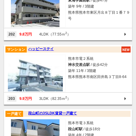
東海学園前駅
/ 徒歩47分
築年 9年 / 3階建
熊本県熊本市東区月出８丁目１番７９
号
2
202
9.8万円
4LDK（77.55ｍ
）
ハッピーステイ
マンション
熊本市電２系統
神水交差点駅
/ 徒歩42分
築年 11年 / 3階建
熊本県熊本市南区田井島３丁目8-64
2
203
9.9万円
3LDK（82.35ｍ
）
段山町の3SLDK賃貸一戸建て
一戸建て
熊本市電３系統
段山町駅
/ 徒歩18分
築年 4年 / 2階建