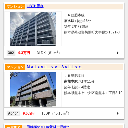
LIBTH原水
マンション
ＪＲ豊肥本線
原水駅
/ 徒歩16分
築年 2年 / 8階建
熊本県菊池郡菊陽町大字原水1391-3
2
302
9.3万円
3LDK（81ｍ
）
Ｍａｉｓｏｎ ｄｅ Ａｓｈｌｅｙ
マンション
ＪＲ豊肥本線
南熊本駅
/ 徒歩11分
築年 新築 / 4階建
熊本県熊本市中央区南熊本１丁目3-19
2
A0404
9.5万円
1LDK（45.15ｍ
）
田崎橋の3LDK賃貸一戸建て
一戸建て