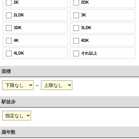
2K
2DK
2LDK
3K
3DK
3LDK
4K
4DK
4LDK
それ以上
面積
～
駅徒歩
築年数