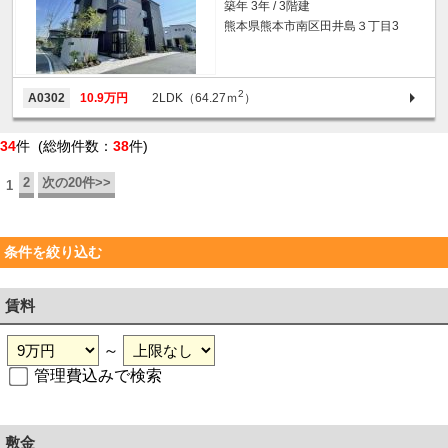
築年 3年 / 3階建
熊本県熊本市南区田井島３丁目3
2
A0302
10.9万円
2LDK（64.27ｍ
）
34
件 (総物件数：
38
件)
2
次の20件>>
1
条件を絞り込む
賃料
～
管理費込みで検索
敷金