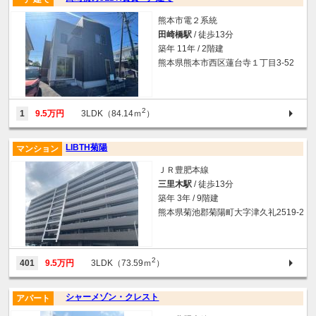
熊本市電２系統
田崎橋駅
/ 徒歩13分
築年 11年 / 2階建
熊本県熊本市西区蓮台寺１丁目3-52
2
1
9.5万円
3LDK（84.14ｍ
）
LIBTH菊陽
マンション
ＪＲ豊肥本線
三里木駅
/ 徒歩13分
築年 3年 / 9階建
熊本県菊池郡菊陽町大字津久礼2519-2
2
401
9.5万円
3LDK（73.59ｍ
）
シャーメゾン・クレスト
アパート