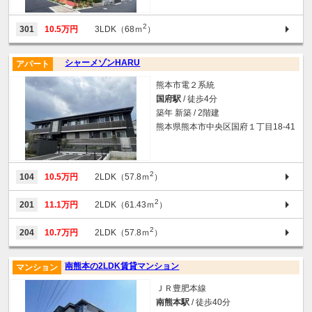
2
301
10.5万円
3LDK（68ｍ
）
シャーメゾンHARU
アパート
熊本市電２系統
国府駅
/ 徒歩4分
築年 新築 / 2階建
熊本県熊本市中央区国府１丁目18-41
2
104
10.5万円
2LDK（57.8ｍ
）
2
201
11.1万円
2LDK（61.43ｍ
）
2
204
10.7万円
2LDK（57.8ｍ
）
南熊本の2LDK賃貸マンション
マンション
ＪＲ豊肥本線
南熊本駅
/ 徒歩40分