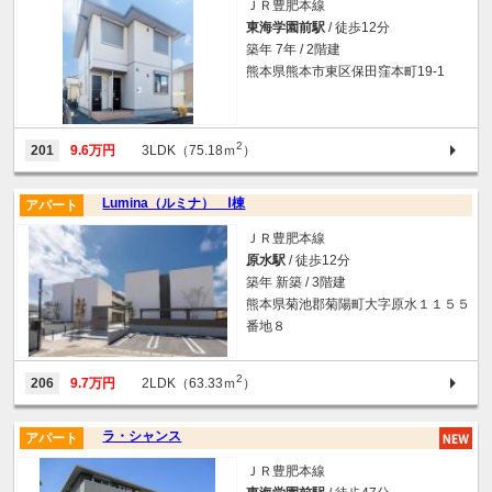
ＪＲ豊肥本線
東海学園前駅
/ 徒歩12分
築年 7年 / 2階建
熊本県熊本市東区保田窪本町19-1
2
201
9.6万円
3LDK（75.18ｍ
）
Lumina（ルミナ） Ⅰ棟
アパート
ＪＲ豊肥本線
原水駅
/ 徒歩12分
築年 新築 / 3階建
熊本県菊池郡菊陽町大字原水１１５５
番地８
2
206
9.7万円
2LDK（63.33ｍ
）
ラ・シャンス
アパート
ＪＲ豊肥本線