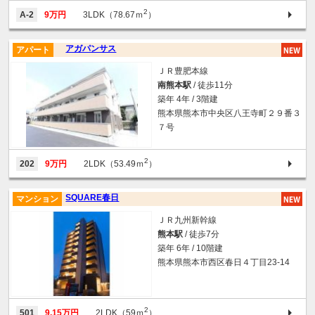
2
A-2
9万円
3LDK（78.67ｍ
）
アガパンサス
アパート
ＪＲ豊肥本線
南熊本駅
/ 徒歩11分
築年 4年 / 3階建
熊本県熊本市中央区八王寺町２９番３
７号
2
202
9万円
2LDK（53.49ｍ
）
SQUARE春日
マンション
ＪＲ九州新幹線
熊本駅
/ 徒歩7分
築年 6年 / 10階建
熊本県熊本市西区春日４丁目23-14
2
501
9.15万円
2LDK（59ｍ
）