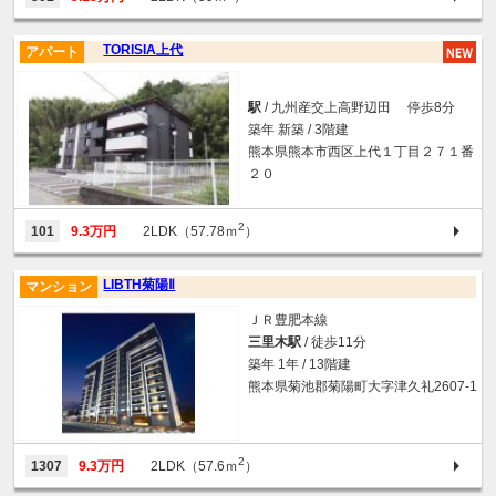
TORISIA上代
アパート
駅
/ 九州産交上高野辺田 停歩8分
築年 新築 / 3階建
熊本県熊本市西区上代１丁目２７１番
２０
2
101
9.3万円
2LDK（57.78ｍ
）
LIBTH菊陽Ⅱ
マンション
ＪＲ豊肥本線
三里木駅
/ 徒歩11分
築年 1年 / 13階建
熊本県菊池郡菊陽町大字津久礼2607-1
2
1307
9.3万円
2LDK（57.6ｍ
）