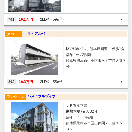
2
701
10.1万円
2LDK（59ｍ
）
ラ・アルバ
アパート
駅
/ 都市バス、熊本画図道 停歩1分
築年 1年 / 2階建
熊本県熊本市中央区出水１丁目３番７
号
2
202
10.3万円
2LDK（55ｍ
）
パストラルヴィラ
マンション
ＪＲ豊肥本線
南熊本駅
/ 徒歩32分
築年 11年 / 3階建
熊本県熊本市南区出仲間７丁目１５－
３２