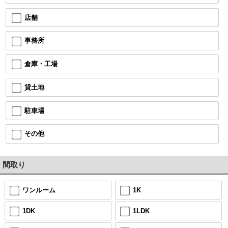
店舗
事務所
倉庫・工場
貸土地
駐車場
その他
間取り
ワンルーム
1K
1DK
1LDK