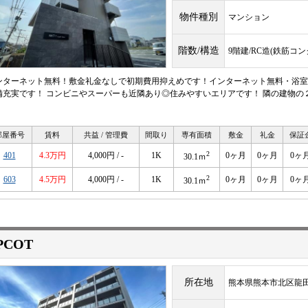
物件種別
マンション
階数/構造
9階建/RC造(鉄筋コ
ンターネット無料！敷金礼金なしで初期費用抑えめです！インターネット無料・浴室
備充実です！ コンビニやスーパーも近隣あり◎住みやすいエリアです！ 隣の建物の
！
部屋番号
賃料
共益 / 管理費
間取り
専有面積
敷金
礼金
保証
2
401
4.3万円
4,000円 / -
1K
0ヶ月
0ヶ月
0ヶ
30.1ｍ
2
603
4.5万円
4,000円 / -
1K
0ヶ月
0ヶ月
0ヶ
30.1ｍ
PCOT
所在地
熊本県熊本市北区龍田７