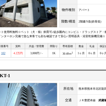
物件種別
アパート
階数/構造
2階建/S造(鉄骨造)
ット使用料無料☆ペット（犬・猫）飼育可♪徒歩圏内にコンビニ・ドラッグストア・
インターホン完備で急な来客でも顔を確認できて安心♪ 照明器具・浴室乾燥機完備☆
部屋番号
賃料
共益 / 管理費
間取り
専有面積
敷金
礼金
保証
2
102
4.2万円
3,000円 / -
1K
1ヶ月
0ヶ月
0ヶ
30.49ｍ
KT-1
所在地
熊本県熊本市北区龍田７
交通
ＪＲ豊肥本線
武蔵