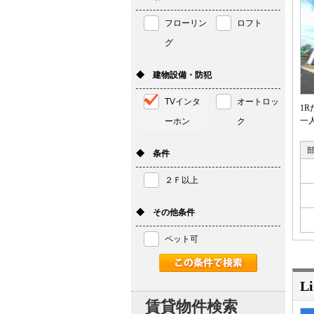
フローリン
ロフト
グ
◆ 建物設備・防犯
TVインタ
オートロッ
1
一
ーホン
ク
◆ 条件
２Ｆ以上
◆ その他条件
ペット可
Li
賃貸物件検索