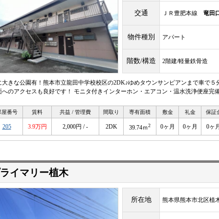
交通
ＪＲ豊肥本線
竜田
物件種別
アパート
階数/構造
2階建/軽量鉄骨造
に大きな公園有！熊本市立龍田中学校校区の2DK♪ゆめタウンサンピアンまで車で５
面へのアクセスも良好です！ モニタ付きインターホン・エアコン・温水洗浄便座完備
部屋番号
賃料
共益 / 管理費
間取り
専有面積
敷金
礼金
保証
2
205
3.9万円
2,000円 / -
2DK
0ヶ月
0ヶ月
0ヶ
39.74ｍ
ライマリー植木
所在地
熊本県熊本市北区植木町