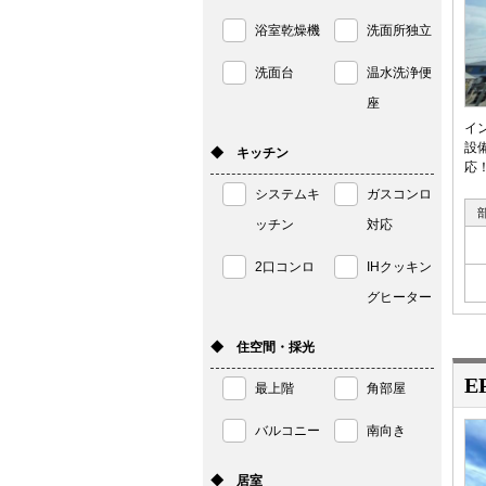
浴室乾燥機
洗面所独立
洗面台
温水洗浄便
座
イ
設
◆ キッチン
応
システムキ
ガスコンロ
ッチン
対応
2口コンロ
IHクッキン
グヒーター
◆ 住空間・採光
E
最上階
角部屋
バルコニー
南向き
◆ 居室