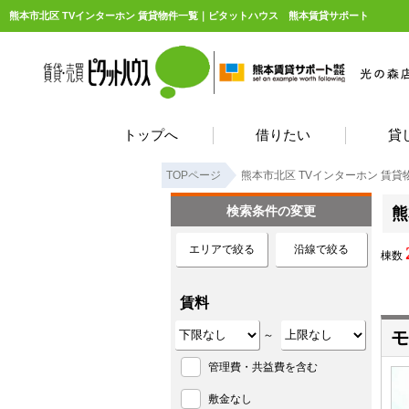
熊本市北区 TVインターホン 賃貸物件一覧｜ピタットハウス 熊本賃貸サポート
トップへ
借りたい
貸
TOPページ
熊本市北区 TVインターホン 賃貸
検索条件の変更
熊
エリアで絞る
沿線で絞る
棟数
賃料
モ
～
管理費・共益費を含む
敷金なし