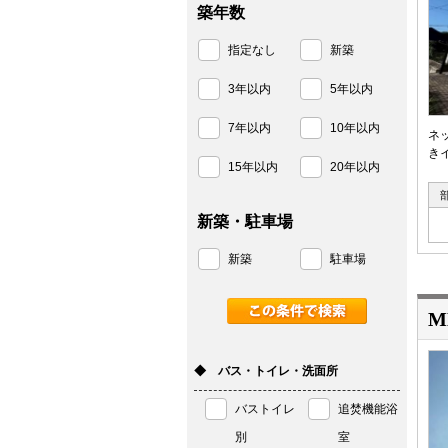
築年数
指定なし
新築
3年以内
5年以内
7年以内
10年以内
ネ
き
15年以内
20年以内
新築・駐車場
新築
駐車場
M
◆ バス・トイレ・洗面所
バストイレ
追焚機能浴
別
室