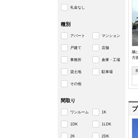
礼金なし
種別
アパート
マンション
戸建て
店舗
隣
方
事務所
倉庫・工場
貸土地
駐車場
その他
間取り
プ
ワンルーム
1K
1DK
1LDK
2K
2DK