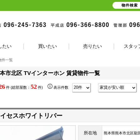
物件検索
したい
買いたい
売りたい
スタッ
物件一覧
本市北区 TVインターホン 賃貸物件一覧
26
52
件 (総部屋数：
件)
表示件数
イセスホワイトリバー
所在地
熊本県熊本市北区龍田１