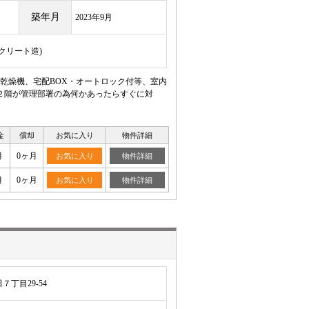
築年月
2023年9月
ンクリート造)
乾燥機、宅配BOX・オートロック付等、室内
２階が管理部署の為何かあったらすぐに対
金
償却
お気に入り
物件詳細
月
0ヶ月
お気に入り
物件詳細
月
0ヶ月
お気に入り
物件詳細
丁目29-54