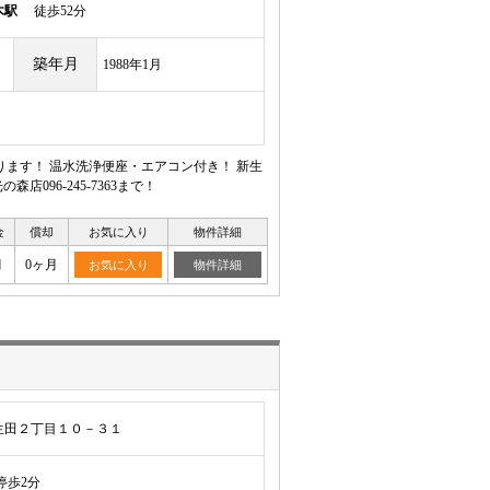
木駅
徒歩52分
築年月
1988年1月
ます！ 温水洗浄便座・エアコン付き！ 新生
96-245-7363まで！
金
償却
お気に入り
物件詳細
月
0ヶ月
お気に入り
物件詳細
生田２丁目１０－３１
歩2分