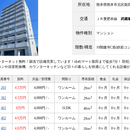
所在地
熊本県熊本市北区龍田
交通
ＪＲ豊肥本線
武蔵
物件種別
マンション
階数/構造
10階建/RC造(鉄筋コ
ンターネット無料！築浅で設備充実しています！ゆめマート龍田まで徒歩7分！ 防犯
コンや浴室乾燥機、カウンターキッチンなど日々の暮らしを快適にしてくれる設備が
部屋番号
賃料
共益 / 管理費
間取り
専有面積
敷金
礼金
保
2
203
4.5万円
4,000円 / -
ワンルーム
0ヶ月
0ヶ月
0ヶ
29ｍ
2
302
4.5万円
4,000円 / -
ワンルーム
0ヶ月
0ヶ月
0ヶ
29ｍ
2
401
6万円
4,000円 / -
1LDK
0ヶ月
0ヶ月
0ヶ
40ｍ
2
402
4.6万円
4,000円 / -
ワンルーム
0ヶ月
0ヶ月
0ヶ
29ｍ
2
403
4.6万円
4,000円 / -
ワンルーム
0ヶ月
0ヶ月
0ヶ
29ｍ