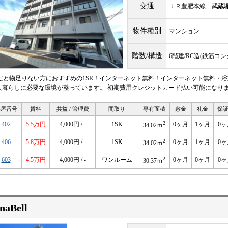
交通
ＪＲ豊肥本線
武蔵
物件種別
マンション
階数/構造
6階建/RC造(鉄筋コ
Rだと物足りない方におすすめの1SR！インターネット無料！インターネット無料・浴
人暮らしに必要な環境が整っています。 初期費用クレジットカード払い可能になり
部屋番号
賃料
共益 / 管理費
間取り
専有面積
敷金
礼金
保
2
402
5.5万円
4,000円 / -
1SK
0ヶ月
1ヶ月
0ヶ
34.02ｍ
2
406
5.8万円
4,000円 / -
1SK
0ヶ月
1ヶ月
0ヶ
34.02ｍ
2
603
4.5万円
4,000円 / -
ワンルーム
0ヶ月
0ヶ月
0ヶ
30.37ｍ
naBell