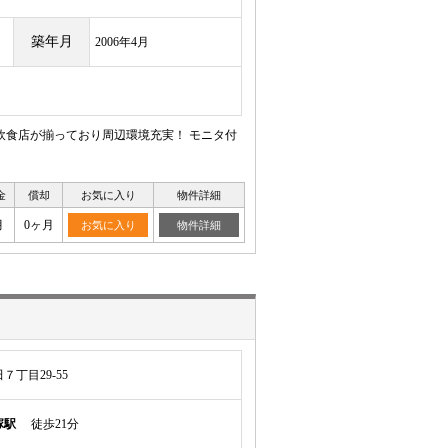
築年月
2006年4月
飲食店が揃っており周辺環境充実！ モニタ付
金
償却
お気に入り
物件詳細
月
0ヶ月
お気に入り
物件詳細
丁目29-55
塚駅
徒歩21分