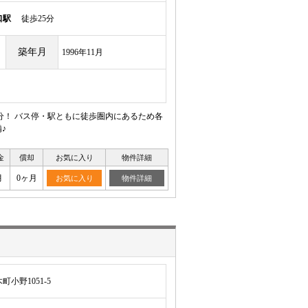
口駅
徒歩25分
築年月
1996年11月
分！ バス停・駅ともに徒歩圏内にあるため各
♪
金
償却
お気に入り
物件詳細
月
0ヶ月
お気に入り
物件詳細
小野1051-5