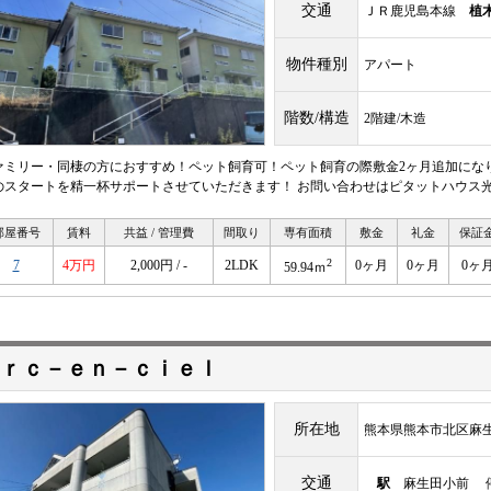
交通
ＪＲ鹿児島本線
植
物件種別
アパート
階数/構造
2階建/木造
ァミリー・同棲の方におすすめ！ペット飼育可！ペット飼育の際敷金2ヶ月追加になり
のスタートを精一杯サポートさせていただきます！ お問い合わせはピタットハウス光の森店0
部屋番号
賃料
共益 / 管理費
間取り
専有面積
敷金
礼金
保証
2
7
4万円
2,000円 / -
2LDK
0ヶ月
0ヶ月
0ヶ
59.94ｍ
ｒｃ－ｅｎ－ｃｉｅｌ
所在地
熊本県熊本市北区麻
交通
駅
麻生田小前 停