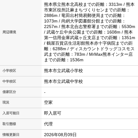
熊本県立熊本北高校までの距離：3313m / 熊本
市東区役所託麻まちづくりセンまでの距離：
2886m / 竜田出村簡易郵便局までの距離：
1073m / 尚絅大学図書館分館までの距離：
2257m / 熊本北合志警察署までの距離：5530m
/ 武蔵ケ丘中央公園までの距離：1608m / 熊本
周辺環境
第一信用金庫武蔵ヶ丘支店までの距離：1351m
/ 鶴屋百貨店生活彩館熊本赤十字病院までの距
離：6288m / ディスカウントドラッグコスモス
武までの距離：783m / MrMax熊本インター店
までの距離：1536m
熊本市立武蔵小学校
小学校区
熊本市立武蔵中学校
中学校区
-
借家区分
空家
現況
即入居可
入居可能日
代理
取引態様
2026年08月09日
情報更新日