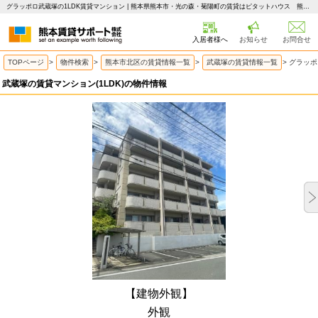
グラッポロ武蔵塚の1LDK賃貸マンション | 熊本県熊本市・光の森・菊陽町の賃貸はピタットハウス 熊本賃貸サポート
入居者様へ
お知らせ
お問合せ
TOPページ
>
物件検索
>
熊本市北区の賃貸情報一覧
>
武蔵塚の賃貸情報一覧
>
グラッポ
武蔵塚の賃貸マンション(1LDK)の物件情報
【建物外観】
外観