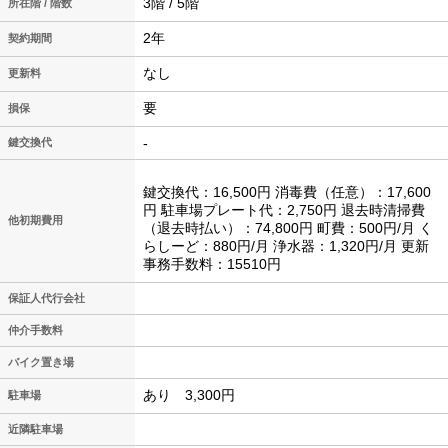
3階 / 5階
所在階 / 階数
2年
契約期間
なし
更新料
要
損保
-
鍵交換代
鍵交換代：16,500円 消毒費（任意）：17,600
円 駐車場プレート代：2,750円 退去時清掃費
他初期費用
（退去時払い）：74,800円 町費：500円/月 く
らしーど：880円/月 浄水器：1,320円/月 更新
事務手数料：15510円
保証人代行会社
仲介手数料
バイク置き場
あり 3,300円
駐車場
近隣駐車場