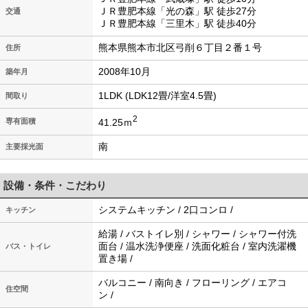
ＪＲ豊肥本線「光の森」駅 徒歩27分
交通
ＪＲ豊肥本線「三里木」駅 徒歩40分
熊本県熊本市北区弓削６丁目２番１号
住所
2008年10月
築年月
1LDK (LDK12畳/洋室4.5畳)
間取り
2
41.25ｍ
専有面積
南
主要採光面
設備・条件・こだわり
システムキッチン / 2口コンロ /
キッチン
給湯 / バストイレ別 / シャワー / シャワー付洗
面台 / 温水洗浄便座 / 洗面化粧台 / 室内洗濯機
バス・トイレ
置き場 /
バルコニー / 南向き / フローリング / エアコ
住空間
ン /