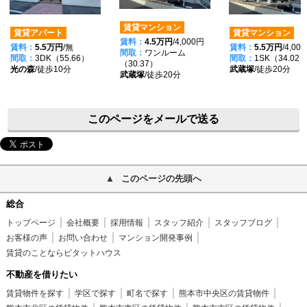
賃貸マンション
賃貸アパート
賃貸マンション
賃料：
4.5万円
/4,000円
賃料：
5.5万円
/無
賃料：
5.5万円
/4,00
間取：
ワンルーム
間取：
3DK（55.66）
間取：
1SK（34.02
（30.37）
光の森
/徒歩10分
武蔵塚
/徒歩20分
武蔵塚
/徒歩20分
このページをメールで送る
このページの先頭へ
総合
トップページ
会社概要
採用情報
スタッフ紹介
スタッフブログ
お客様の声
お問い合わせ
マンション開発事例
賃貸のことならピタットハウス
不動産を借りたい
賃貸物件を探す
学区で探す
町名で探す
熊本市中央区の賃貸物件