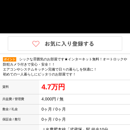
シックな雰囲気のお部屋です★インターネット無料！オートロックや
ポイント
防犯カメラ付きで安心・安全！！
エアコンやシステムキッチン完備で日々の暮らしを快適に！
初めての一人暮らしにピッタリのお部屋です！
4.7万円
賃料
4,000円 / 無
共益費 / 管理費
0ヶ月 / 0ヶ月
敷金 / 礼金
0ヶ月 / 0ヶ月
保証金 / 敷引
ＪＲ豊肥本線「武蔵塚」駅 徒歩10分