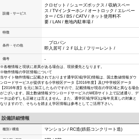
クロゼット / シューズボックス / 収納スペー
ス / TVインターホン / オートロック / エレベー
設備・サービス
ター / CS / BS / CATV / ネット使用料不
要 / LAN / 敷地内駐車場 /
特徴
プロパン
条件・その他
即入居可 / ２Ｆ以上 / フリーレント /
-
備考
※各種情報と現状に差異がある場合は、現状優先となります。
※物件情報の学区情報について
当サイト物件情報に記載されております通学区域(学区)情報は、国土数値情報ダウ
ンロードサービスが提供する小学校区データ【2016年度】及び中学校区データ
【2016年度】を元に加工したものですので、記載情報が現在の学区域と異なる場合
がございます。国土数値情報ダウンロードサービスのWEBサイト上で記述通り、デ
ータは必ずしも正確とは言えません。また、通学区域(学区)は毎年見直しの対象と
なりますので、そちらを踏まえ学区情報は参考としてご活用下さい。
設備詳細情報
マンション / RC造(鉄筋コンクリート造)
種別 / 構造