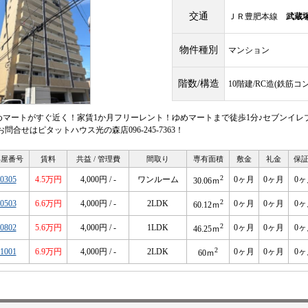
交通
ＪＲ豊肥本線
武蔵
物件種別
マンション
階数/構造
10階建/RC造(鉄筋コ
めマートがすぐ近く！家賃1か月フリーレント！ゆめマートまで徒歩1分♪セブンイレブ
お問合せはピタットハウス光の森店096-245-7363！
部屋番号
賃料
共益 / 管理費
間取り
専有面積
敷金
礼金
保
2
0305
4.5万円
4,000円 / -
ワンルーム
0ヶ月
0ヶ月
0ヶ
30.06ｍ
2
0503
6.6万円
4,000円 / -
2LDK
0ヶ月
0ヶ月
0ヶ
60.12ｍ
2
0802
5.6万円
4,000円 / -
1LDK
0ヶ月
0ヶ月
0ヶ
46.25ｍ
2
1001
6.9万円
4,000円 / -
2LDK
0ヶ月
0ヶ月
0ヶ
60ｍ