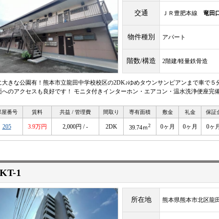
交通
ＪＲ豊肥本線
竜田
物件種別
アパート
階数/構造
2階建/軽量鉄骨造
に大きな公園有！熊本市立龍田中学校校区の2DK♪ゆめタウンサンピアンまで車で５
面へのアクセスも良好です！ モニタ付きインターホン・エアコン・温水洗浄便座完備
部屋番号
賃料
共益 / 管理費
間取り
専有面積
敷金
礼金
保証
2
205
3.9万円
2,000円 / -
2DK
0ヶ月
0ヶ月
0ヶ
39.74ｍ
KT-1
所在地
熊本県熊本市北区龍田７