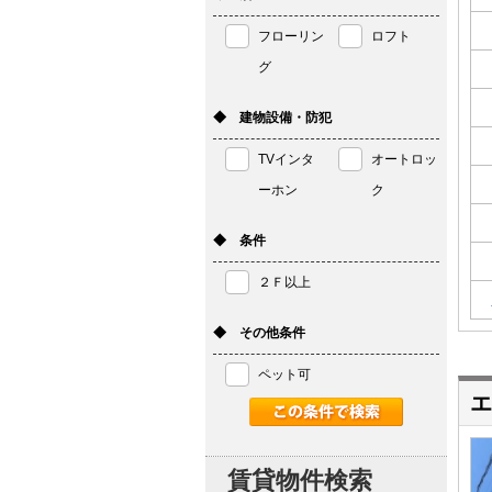
フローリン
ロフト
グ
◆ 建物設備・防犯
TVインタ
オートロッ
ーホン
ク
◆ 条件
２Ｆ以上
◆ その他条件
ペット可
エ
賃貸物件検索