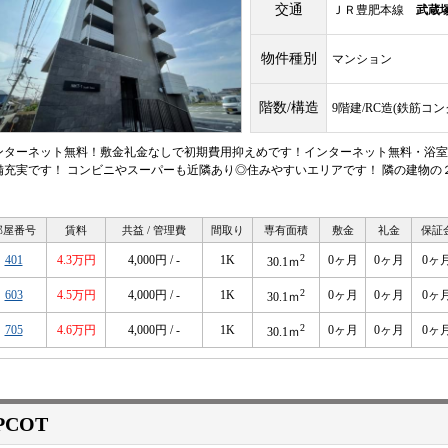
交通
ＪＲ豊肥本線
武蔵
物件種別
マンション
階数/構造
9階建/RC造(鉄筋コ
ンターネット無料！敷金礼金なしで初期費用抑えめです！インターネット無料・浴室
備充実です！ コンビニやスーパーも近隣あり◎住みやすいエリアです！ 隣の建物の
！
部屋番号
賃料
共益 / 管理費
間取り
専有面積
敷金
礼金
保証
2
401
4.3万円
4,000円 / -
1K
0ヶ月
0ヶ月
0ヶ
30.1ｍ
2
603
4.5万円
4,000円 / -
1K
0ヶ月
0ヶ月
0ヶ
30.1ｍ
2
705
4.6万円
4,000円 / -
1K
0ヶ月
0ヶ月
0ヶ
30.1ｍ
PCOT