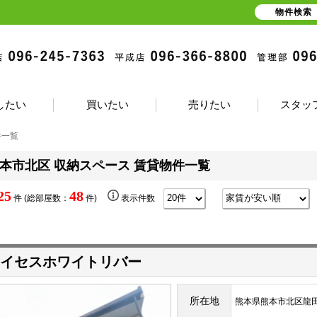
物件検索
したい
買いたい
売りたい
スタッ
件一覧
本市北区 収納スペース 賃貸物件一覧
25
48
件 (総部屋数：
件)
表示件数
イセスホワイトリバー
所在地
熊本県熊本市北区龍田１