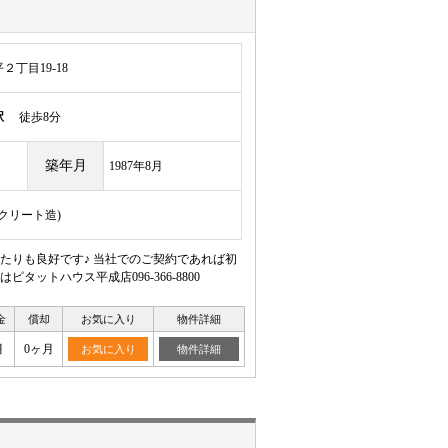
丁目19-18
駅
徒歩8分
築年月
1987年8月
ンクリート造)
たりも良好です♪ 当社でのご契約であれば初
ットハウス平成店096-366-8800
金
償却
お気に入り
物件詳細
月
0ヶ月
お気に入り
物件詳細