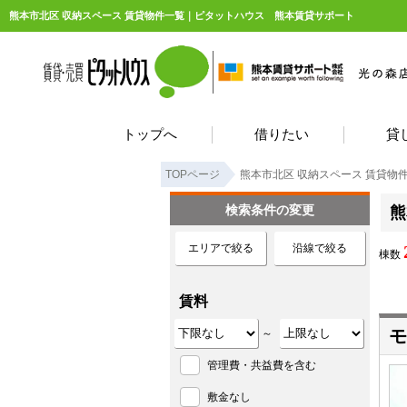
熊本市北区 収納スペース 賃貸物件一覧｜ピタットハウス 熊本賃貸サポート
トップへ
借りたい
貸
TOPページ
熊本市北区 収納スペース 賃貸物
検索条件の変更
熊
エリアで絞る
沿線で絞る
棟数
賃料
モ
～
管理費・共益費を含む
敷金なし