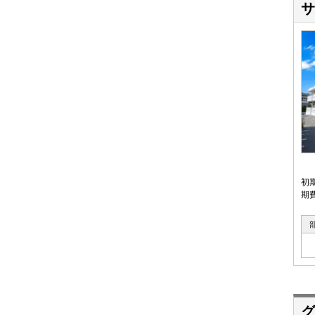
サ
初
期
グ