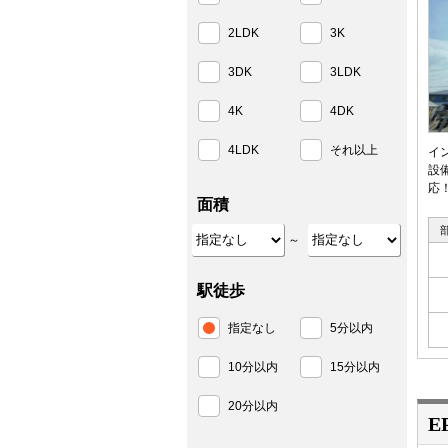
2LDK
3K
3DK
3LDK
4K
4DK
4LDK
それ以上
イ
設
応
面積
～
駅徒歩
指定なし
5分以内
10分以内
15分以内
20分以内
E