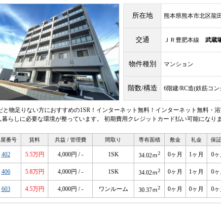
所在地
熊本県熊本市北区龍田７
交通
ＪＲ豊肥本線
武蔵
物件種別
マンション
階数/構造
6階建/RC造(鉄筋コ
Rだと物足りない方におすすめの1SR！インターネット無料！インターネット無料・浴
人暮らしに必要な環境が整っています。 初期費用クレジットカード払い可能になり
部屋番号
賃料
共益 / 管理費
間取り
専有面積
敷金
礼金
保
2
402
5.5万円
4,000円 / -
1SK
0ヶ月
1ヶ月
0ヶ
34.02ｍ
2
406
5.8万円
4,000円 / -
1SK
0ヶ月
1ヶ月
0ヶ
34.02ｍ
2
603
4.5万円
4,000円 / -
ワンルーム
0ヶ月
0ヶ月
0ヶ
30.37ｍ