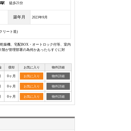
塚駅
徒歩21分
築年月
2023年9月
ンクリート造)
乾燥機、宅配BOX・オートロック付等、室内
２階が管理部署の為何かあったらすぐに対
金
償却
お気に入り
物件詳細
月
0ヶ月
お気に入り
物件詳細
月
0ヶ月
お気に入り
物件詳細
月
0ヶ月
お気に入り
物件詳細