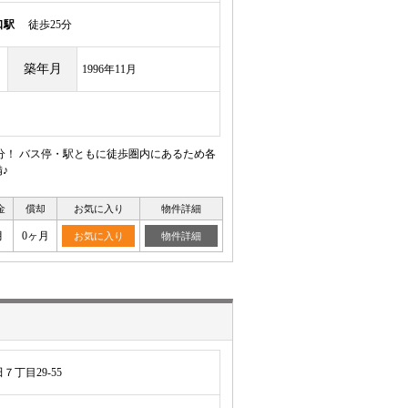
口駅
徒歩25分
築年月
1996年11月
分！ バス停・駅ともに徒歩圏内にあるため各
♪
金
償却
お気に入り
物件詳細
月
0ヶ月
お気に入り
物件詳細
丁目29-55