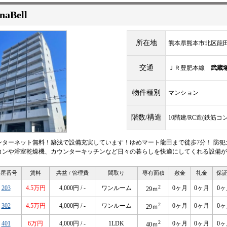
naBell
所在地
熊本県熊本市北区龍田
交通
ＪＲ豊肥本線
武蔵
物件種別
マンション
階数/構造
10階建/RC造(鉄筋コ
ンターネット無料！築浅で設備充実しています！ゆめマート龍田まで徒歩7分！ 防犯
コンや浴室乾燥機、カウンターキッチンなど日々の暮らしを快適にしてくれる設備が
部屋番号
賃料
共益 / 管理費
間取り
専有面積
敷金
礼金
保
2
203
4.5万円
4,000円 / -
ワンルーム
0ヶ月
0ヶ月
0ヶ
29ｍ
2
302
4.5万円
4,000円 / -
ワンルーム
0ヶ月
0ヶ月
0ヶ
29ｍ
2
401
6万円
4,000円 / -
1LDK
0ヶ月
0ヶ月
0ヶ
40ｍ