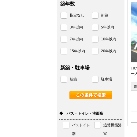
築年数
指定なし
新築
3年以内
5年以内
7年以内
10年以内
15年以内
20年以内
新築・駐車場
1
一
新築
駐車場
◆ バス・トイレ・洗面所
バストイレ
追焚機能浴
別
室