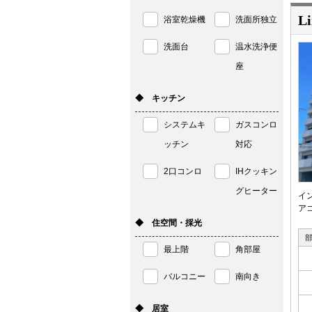
Li
浴室乾燥機
洗面所独立
洗面台
温水洗浄便
座
◆ キッチン
システムキ
ガスコンロ
ッチン
対応
2口コンロ
IHクッキン
グヒーター
イ
ア
◆ 住空間・採光
最上階
角部屋
バルコニー
南向き
◆ 居室