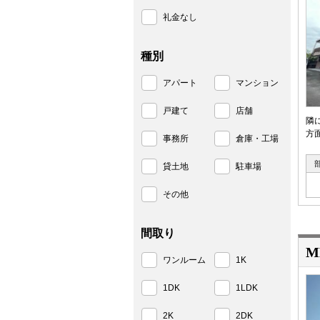
礼金なし
種別
アパート
マンション
戸建て
店舗
隣
方
事務所
倉庫・工場
貸土地
駐車場
その他
間取り
M
ワンルーム
1K
1DK
1LDK
2K
2DK