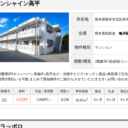
ンシャイン高平
所在地
熊本県熊本市北区高平２
交通
熊本電気鉄道
亀井
物件種別
マンション
階数/構造
2階建/RC造(鉄筋コ
期費用0円キャンペーン実施中♪高平台小・京陵中エリア♪キッチン新品♪角部屋で日当
費用分割払いも可能 まとめて類似物件のご紹介もさせていただきます♪ お問い合わせはピタ
部屋番号
賃料
共益 / 管理費
間取り
専有面積
敷金
礼金
保証
2
106
4.5万円
2,000円 / -
2LDK
0ヶ月
0ヶ月
0ヶ
56.85ｍ
ラッポロ