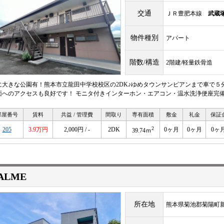
交通
ＪＲ豊肥本線
武蔵
物件種別
アパート
階数/構造
2階建/軽量鉄骨造
に大きな公園有！熊本市立龍田中学校校区の2DK♪ゆめタウンサンピアンまで車で５
面へのアクセスも良好です！ モニタ付きインターホン・エアコン・温水洗浄便座完備
部屋番号
賃料
共益 / 管理費
間取り
専有面積
敷金
礼金
保証
2
205
3.9万円
2,000円 / -
2DK
0ヶ月
0ヶ月
0ヶ
39.74ｍ
ALME
所在地
熊本県菊池郡菊陽町新山