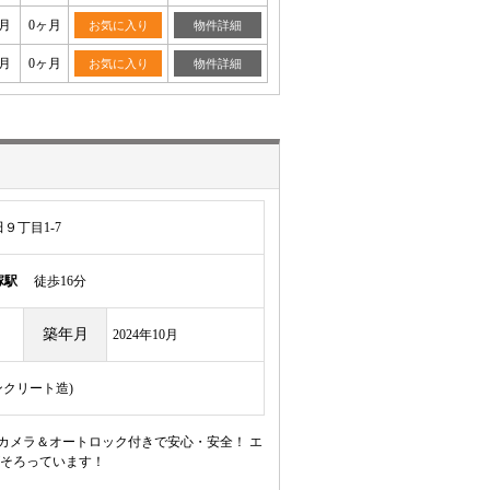
月
0ヶ月
お気に入り
物件詳細
月
0ヶ月
お気に入り
物件詳細
９丁目1-7
塚駅
徒歩16分
築年月
2024年10月
ンクリート造)
カメラ＆オートロック付きで安心・安全！ エ
そろっています！