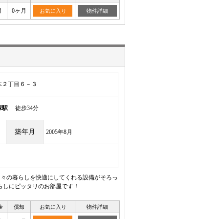
月
0ヶ月
お気に入り
物件詳細
木２丁目６－３
塚駅
徒歩34分
築年月
2005年8月
日々の暮らしを快適にしてくれる設備がそろっ
らしにピッタリのお部屋です！
金
償却
お気に入り
物件詳細