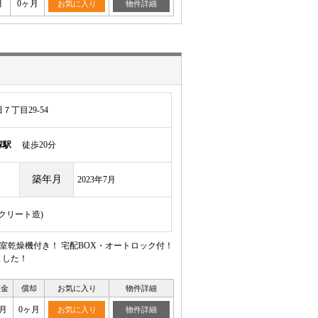
月
0ヶ月
お気に入り
物件詳細
丁目29-54
塚駅
徒歩20分
築年月
2023年7月
ンクリート造)
室乾燥機付き！ 宅配BOX・オートロック付！
ました！
証金
償却
お気に入り
物件詳細
月
0ヶ月
お気に入り
物件詳細