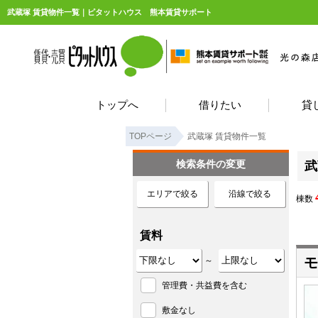
武蔵塚 賃貸物件一覧｜ピタットハウス 熊本賃貸サポート
トップへ
借りたい
貸
TOPページ
武蔵塚 賃貸物件一覧
検索条件の変更
武
エリアで絞る
沿線で絞る
棟数
賃料
モ
～
管理費・共益費を含む
敷金なし