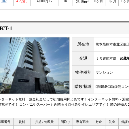
2
202
4.2万円
4,000円 / -
1K
0ヶ月
0ヶ月
0ヶ
23.19ｍ
KT-1
所在地
熊本県熊本市北区龍田７
交通
ＪＲ豊肥本線
武蔵
物件種別
マンション
階数/構造
9階建/RC造(鉄筋コ
ンターネット無料！敷金礼金なしで初期費用抑えめです！インターネット無料・浴室
備充実です！ コンビニやスーパーも近隣あり◎住みやすいエリアです！ 隣の建物の
！
部屋番号
賃料
共益 / 管理費
間取り
専有面積
敷金
礼金
保証