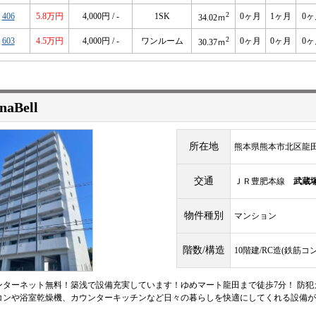
2
406
5.8万円
4,000円 / -
1SK
0ヶ月
1ヶ月
0ヶ
34.02ｍ
2
603
4.5万円
4,000円 / -
ワンルーム
0ヶ月
0ヶ月
0ヶ
30.37ｍ
naBell
所在地
熊本県熊本市北区龍田
交通
ＪＲ豊肥本線
武蔵
物件種別
マンション
階数/構造
10階建/RC造(鉄筋コ
ンターネット無料！築浅で設備充実しています！ゆめマート龍田まで徒歩7分！ 防犯
コンや浴室乾燥機、カウンターキッチンなど日々の暮らしを快適にしてくれる設備が