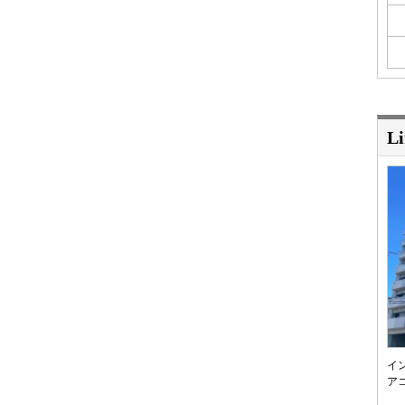
Li
イ
ア