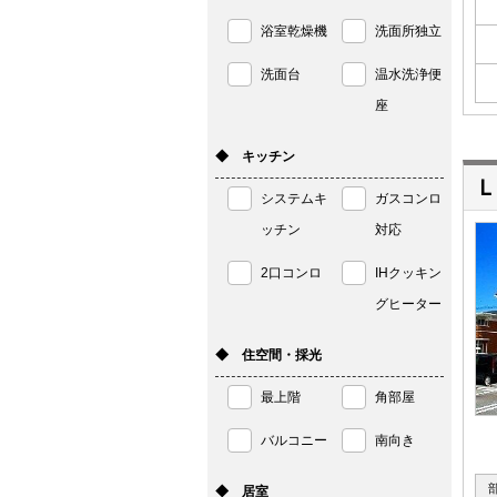
浴室乾燥機
洗面所独立
洗面台
温水洗浄便
座
◆ キッチン
Ｌ
システムキ
ガスコンロ
ッチン
対応
2口コンロ
IHクッキン
グヒーター
◆ 住空間・採光
最上階
角部屋
バルコニー
南向き
◆ 居室