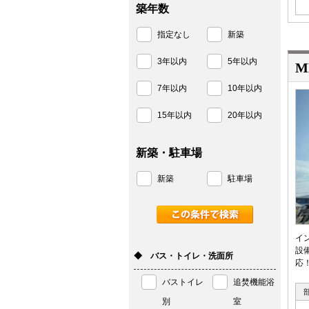
築年数
指定なし
新築
3年以内
5年以内
M
7年以内
10年以内
15年以内
20年以内
新築・駐車場
新築
駐車場
イ
設
◆ バス・トイレ・洗面所
応
バストイレ
追焚機能浴
別
室