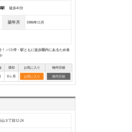
塚駅
徒歩41分
築年月
1996年11月
分！ バス停・駅ともに徒歩圏内にあるため各
♪
金
償却
お気に入り
物件詳細
月
0ヶ月
お気に入り
物件詳細
３丁目12-24