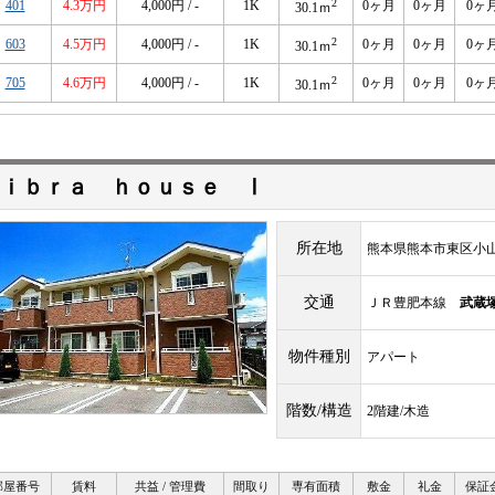
2
401
4.3万円
4,000円 / -
1K
0ヶ月
0ヶ月
0ヶ
30.1ｍ
2
603
4.5万円
4,000円 / -
1K
0ヶ月
0ヶ月
0ヶ
30.1ｍ
2
705
4.6万円
4,000円 / -
1K
0ヶ月
0ヶ月
0ヶ
30.1ｍ
ｉｂｒａ ｈｏｕｓｅ Ⅰ
所在地
熊本県熊本市東区小
交通
ＪＲ豊肥本線
武蔵
物件種別
アパート
階数/構造
2階建/木造
部屋番号
賃料
共益 / 管理費
間取り
専有面積
敷金
礼金
保証