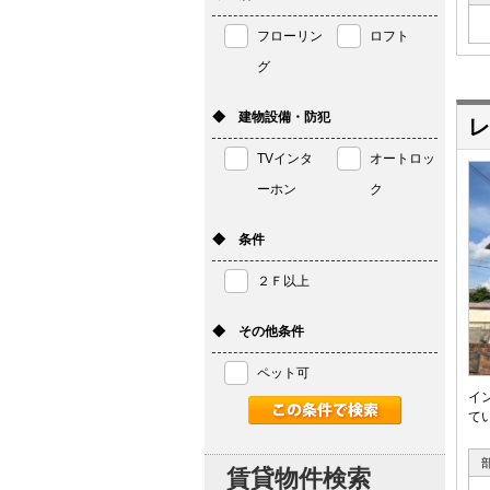
フローリン
ロフト
グ
◆ 建物設備・防犯
レ
TVインタ
オートロッ
ーホン
ク
◆ 条件
２Ｆ以上
◆ その他条件
ペット可
イ
て
賃貸物件検索