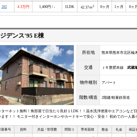
2
202
4.3万円
1,400円 / -
1LDK
0ヶ月
1ヶ月
0ヶ
42.37ｍ
ジデンス'95 E棟
所在地
熊本県熊本市北区楡
交通
ＪＲ豊肥本線
武蔵
物件種別
アパート
階数/構造
2階建/軽量鉄骨造
ンターネット無料！角部屋で日当たり良好１LDK！！温水洗浄便座やエアコンなど
います！！ モニター付きインターホンやカードキーで安心・安全！ 初めての一人暮
部屋番号
賃料
共益 / 管理費
間取り
専有面積
敷金
礼金
保証