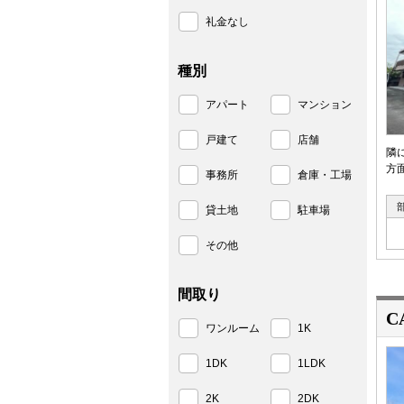
礼金なし
種別
アパート
マンション
戸建て
店舗
隣
方
事務所
倉庫・工場
貸土地
駐車場
その他
間取り
C
ワンルーム
1K
1DK
1LDK
2K
2DK