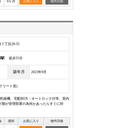
月
0ヶ月
お気に入り
物件詳細
丁目29-55
塚駅
徒歩21分
築年月
2023年9月
ンクリート造)
乾燥機、宅配BOX・オートロック付等、室内
２階が管理部署の為何かあったらすぐに対
金
償却
お気に入り
物件詳細