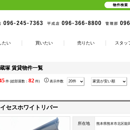
物件検索
したい
買いたい
売りたい
スタッ
蔵塚 賃貸物件一覧
45
82
件 (総部屋数：
件)
表示件数
イセスホワイトリバー
所在地
熊本県熊本市北区龍田１