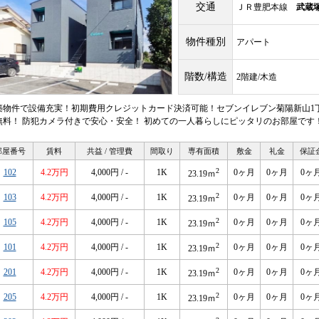
交通
ＪＲ豊肥本線
武蔵
物件種別
アパート
階数/構造
2階建/木造
築物件で設備充実！初期費用クレジットカード決済可能！セブンイレブン菊陽新山1丁
無料！ 防犯カメラ付きで安心・安全！ 初めての一人暮らしにピッタリのお部屋です
部屋番号
賃料
共益 / 管理費
間取り
専有面積
敷金
礼金
保証
2
102
4.2万円
4,000円 / -
1K
0ヶ月
0ヶ月
0ヶ
23.19ｍ
2
103
4.2万円
4,000円 / -
1K
0ヶ月
0ヶ月
0ヶ
23.19ｍ
2
105
4.2万円
4,000円 / -
1K
0ヶ月
0ヶ月
0ヶ
23.19ｍ
2
101
4.2万円
4,000円 / -
1K
0ヶ月
0ヶ月
0ヶ
23.19ｍ
2
201
4.2万円
4,000円 / -
1K
0ヶ月
0ヶ月
0ヶ
23.19ｍ
2
205
4.2万円
4,000円 / -
1K
0ヶ月
0ヶ月
0ヶ
23.19ｍ