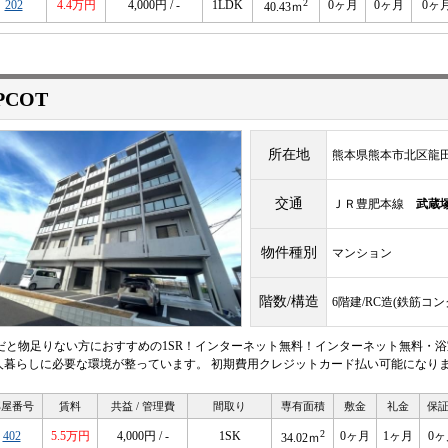
2
202
4.4万円
4,000円 / -
1LDK
0ヶ月
0ヶ月
0ヶ
40.43ｍ
PCOT
所在地
熊本県熊本市北区龍田７
交通
ＪＲ豊肥本線
武蔵
物件種別
マンション
階数/構造
6階建/RC造(鉄筋コ
Rだと物足りない方におすすめの1SR！インターネット無料！インターネット無料・浴
人暮らしに必要な環境が整っています。 初期費用クレジットカード払い可能になり
部屋番号
賃料
共益 / 管理費
間取り
専有面積
敷金
礼金
保
2
402
5.5万円
4,000円 / -
1SK
0ヶ月
1ヶ月
0ヶ
34.02ｍ