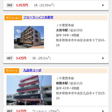
2
302
3.35万円
1K（21.53ｍ
）
フローラハイツ水前寺
マンション
ＪＲ豊肥本線
水前寺駅
/ 徒歩10分
築年 34年 / 4階建
熊本県熊本市中央区水前寺３丁目41-
19
2
407
3.4万円
1K（25.2ｍ
）
九品寺コーポ
アパート
ＪＲ豊肥本線
南熊本駅
/ 徒歩11分
築年 41年 / 4階建
熊本県熊本市中央区九品寺４丁目25-
10
2
402
3.5万円
ワンルーム（23ｍ
）