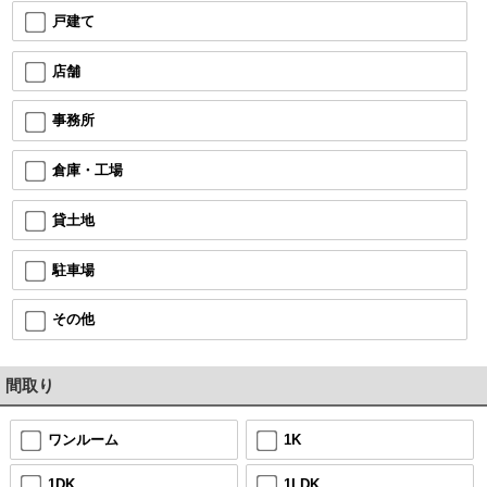
戸建て
店舗
事務所
倉庫・工場
貸土地
駐車場
その他
間取り
ワンルーム
1K
1DK
1LDK