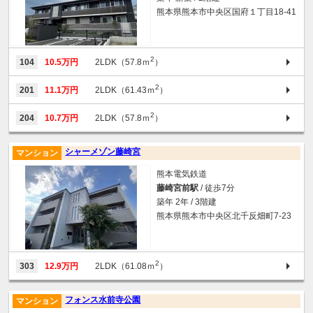
熊本県熊本市中央区国府１丁目18-41
2
104
10.5万円
2LDK（57.8ｍ
）
2
201
11.1万円
2LDK（61.43ｍ
）
2
204
10.7万円
2LDK（57.8ｍ
）
シャーメゾン藤崎宮
マンション
熊本電気鉄道
藤崎宮前駅
/ 徒歩7分
築年 2年 / 3階建
熊本県熊本市中央区北千反畑町7-23
2
303
12.9万円
2LDK（61.08ｍ
）
フォンス水前寺公園
マンション