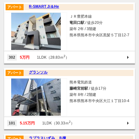
R-SMART Ji＆He
アパート
ＪＲ豊肥本線
竜田口駅
/ 徒歩20分
築年 2年 / 3階建
熊本県熊本市中央区黒髪５丁目12-7
2
302
5万円
1LDK（28.83ｍ
）
グランソル
アパート
熊本電気鉄道
藤崎宮前駅
/ 徒歩17分
築年 8年 / 2階建
熊本県熊本市中央区大江１丁目10-4
2
101
5.15万円
1LDK（30.33ｍ
）
ラプラスいずみ Ｂ棟
アパート