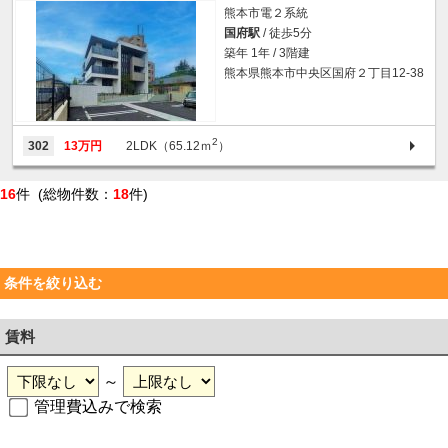
熊本市電２系統
国府駅
/ 徒歩5分
築年 1年 / 3階建
熊本県熊本市中央区国府２丁目12-38
2
302
13万円
2LDK（65.12ｍ
）
16
件 (総物件数：
18
件)
条件を絞り込む
賃料
～
管理費込みで検索