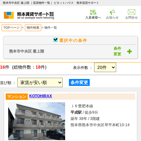
熊本市中央区 最上階 ｜賃貸物件一覧｜ ピタットハウス 熊本賃貸サポート
入居者様へ
お知らせ
お問合せ
TOPページ
>
物件検索
>
物件一覧
選択中の条件
条件
熊本市中央区 最上階
変更
16
件 (総物件数：
18
件)
表示件数 ：
条件変更
並び順 ：
KOTOHIRAX
マンション
ＪＲ豊肥本線
平成駅
/ 徒歩9分
築年 38年 / 3階建
熊本県熊本市中央区琴平本町10-14