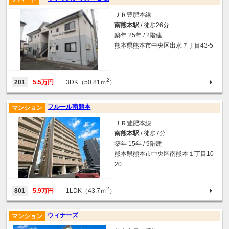
ＪＲ豊肥本線
南熊本駅
/ 徒歩26分
築年 25年 / 2階建
熊本県熊本市中央区出水７丁目43-5
2
201
5.5万円
3DK（50.81ｍ
）
フルール南熊本
マンション
ＪＲ豊肥本線
南熊本駅
/ 徒歩7分
築年 15年 / 9階建
熊本県熊本市中央区南熊本１丁目10-
20
2
801
5.9万円
1LDK（43.7ｍ
）
ウィナーズ
マンション