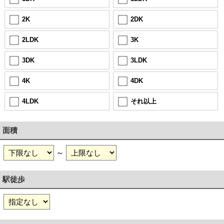
2K
2DK
2LDK
3K
3DK
3LDK
4K
4DK
4LDK
それ以上
面積
～
駅徒歩