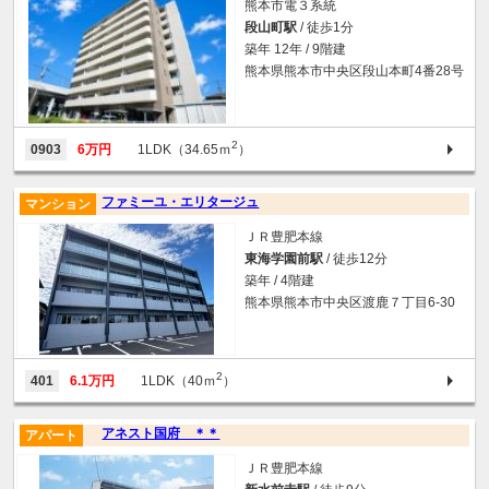
熊本市電３系統
段山町駅
/ 徒歩1分
築年 12年 / 9階建
熊本県熊本市中央区段山本町4番28号
2
0903
6万円
1LDK（34.65ｍ
）
ファミーユ・エリタージュ
マンション
ＪＲ豊肥本線
東海学園前駅
/ 徒歩12分
築年 / 4階建
熊本県熊本市中央区渡鹿７丁目6-30
2
401
6.1万円
1LDK（40ｍ
）
アネスト国府 ＊＊
アパート
ＪＲ豊肥本線