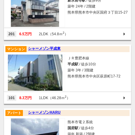
新水前寺駅
/ 徒歩9分
築年 24年 / 2階建
熊本県熊本市中央区国府３丁目15-27
2
201
6.5万円
2LDK（54.8ｍ
）
シャーメゾン平成東
マンション
ＪＲ豊肥本線
平成駅
/ 徒歩10分
築年 3年 / 3階建
熊本県熊本市中央区萩原町17-72
2
101
8.3万円
1LDK（46.28ｍ
）
シャーメゾンHARU
アパート
熊本市電２系統
国府駅
/ 徒歩4分
築年 新築 / 2階建