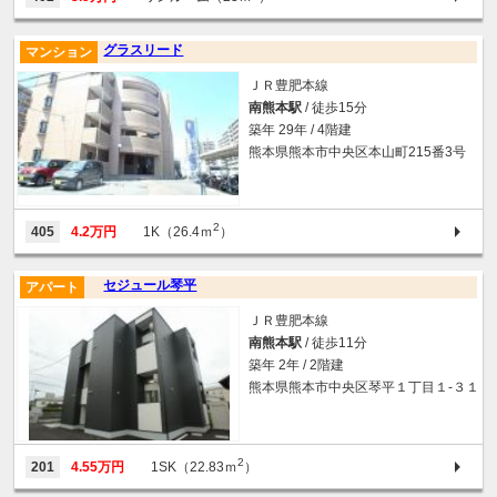
グラスリード
マンション
ＪＲ豊肥本線
南熊本駅
/ 徒歩15分
築年 29年 / 4階建
熊本県熊本市中央区本山町215番3号
2
405
4.2万円
1K（26.4ｍ
）
セジュール琴平
アパート
ＪＲ豊肥本線
南熊本駅
/ 徒歩11分
築年 2年 / 2階建
熊本県熊本市中央区琴平１丁目１-３１
2
201
4.55万円
1SK（22.83ｍ
）