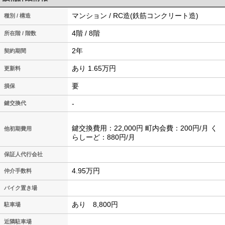
マンション / RC造(鉄筋コンクリート造)
種別 / 構造
4階 / 8階
所在階 / 階数
2年
契約期間
あり 1.65万円
更新料
要
損保
-
鍵交換代
鍵交換費用：22,000円 町内会費：200円/月 く
他初期費用
らしーど：880円/月
保証人代行会社
4.95万円
仲介手数料
バイク置き場
あり 8,800円
駐車場
近隣駐車場