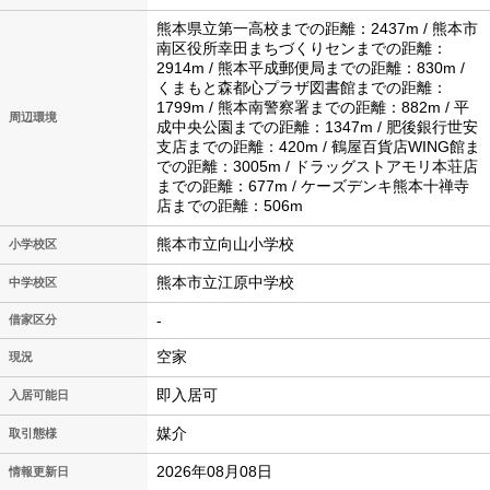
熊本県立第一高校までの距離：2437m / 熊本市
南区役所幸田まちづくりセンまでの距離：
2914m / 熊本平成郵便局までの距離：830m /
くまもと森都心プラザ図書館までの距離：
1799m / 熊本南警察署までの距離：882m / 平
周辺環境
成中央公園までの距離：1347m / 肥後銀行世安
支店までの距離：420m / 鶴屋百貨店WING館ま
での距離：3005m / ドラッグストアモリ本荘店
までの距離：677m / ケーズデンキ熊本十禅寺
店までの距離：506m
熊本市立向山小学校
小学校区
熊本市立江原中学校
中学校区
-
借家区分
空家
現況
即入居可
入居可能日
媒介
取引態様
2026年08月08日
情報更新日