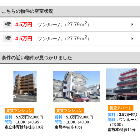
こちらの物件の空室状況
2
4階
4.5万円
ワンルーム（27.79ｍ
）
2
8階
4.5万円
ワンルーム（27.79ｍ
）
条件の近い物件が見つかりました
賃貸アパート
賃貸マンション
賃貸マンション
賃料：
3.5万円
/2,
賃料：
5.5万円
/2,000円
賃料：
5.3万円
/2,000円
間取：
ワンルーム
間取：
1LDK（40.95）
間取：
1LDK（40.00）
（23.00）
市立体育館前
/徒歩18分
南熊本
/徒歩10分
南熊本
/徒歩11分