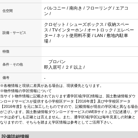
バルコニー / 南向き / フローリング / エアコ
住空間
ン /
クロゼット / シューズボックス / 収納スペー
ス / TVインターホン / オートロック / エレベー
設備・サービス
ター / ネット使用料不要 / LAN / 敷地内駐車
場 /
特徴
プロパン
条件・その他
即入居可 / ２Ｆ以上 /
-
備考
※各種情報と現状に差異がある場合は、現状優先となります。
※物件情報の学区情報について
当サイト物件情報に記載されております通学区域(学区)情報は、国土数値情報ダウ
ンロードサービスが提供する小学校区データ【2016年度】及び中学校区データ
【2016年度】を元に加工したものですので、記載情報が現在の学区域と異なる場合
がございます。国土数値情報ダウンロードサービスのWEBサイト上で記述通り、デ
ータは必ずしも正確とは言えません。また、通学区域(学区)は毎年見直しの対象と
なりますので、そちらを踏まえ学区情報は参考としてご活用下さい。
設備詳細情報