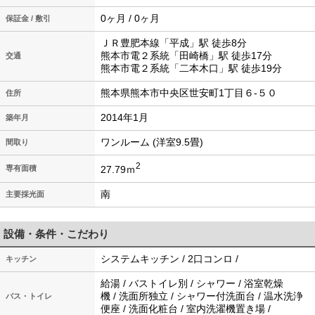
0ヶ月 / 0ヶ月
保証金 / 敷引
ＪＲ豊肥本線「平成」駅 徒歩8分
熊本市電２系統「田崎橋」駅 徒歩17分
交通
熊本市電２系統「二本木口」駅 徒歩19分
熊本県熊本市中央区世安町1丁目６-５０
住所
2014年1月
築年月
ワンルーム (洋室9.5畳)
間取り
2
27.79ｍ
専有面積
南
主要採光面
設備・条件・こだわり
システムキッチン / 2口コンロ /
キッチン
給湯 / バストイレ別 / シャワー / 浴室乾燥
機 / 洗面所独立 / シャワー付洗面台 / 温水洗浄
バス・トイレ
便座 / 洗面化粧台 / 室内洗濯機置き場 /