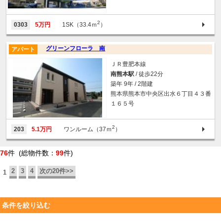
2
0303
5万円
1SK（33.4ｍ
）
グリーンフローラ 南
アパート
ＪＲ豊肥本線
南熊本駅
/ 徒歩22分
築年 9年 / 2階建
熊本県熊本市中央区出水６丁目４３番
１６５号
2
203
5.1万円
ワンルーム（37ｍ
）
76
件 (総物件数：
99
件)
2
3
4
次の20件>>
1
条件を絞り込む