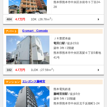
熊本県熊本市中央区水前寺５丁目24-
28
2
404
4.7万円
1DK（26.78ｍ
）
G-smart Comodo
アパート
ＪＲ豊肥本線
竜田口駅
/ 徒歩15分
築年 3年 / 2階建
熊本県熊本市中央区黒髪６丁目5番地
41号
2
102
4.7万円
1LDK（27.59ｍ
）
エレガンス藤崎宮
マンション
熊本電気鉄道
藤崎宮前駅
/ 徒歩5分
築年 5年 / 10階建
熊本県熊本市中央区北千反畑町1-24