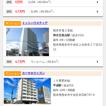
2
202
5万円
1LDK（40.09ｍ
）
2
203
4.7万円
1LDK（40.09ｍ
）
ミットハウスティア
マンション
熊本市電２系統
神水交差点駅
/ 徒歩15分
築年 4年 / 10階建
熊本県熊本市中央区上水前寺２丁目23-
12
2
302
4.7万円
ワンルーム（28.9ｍ
）
カーサホライズン
マンション
ＪＲ豊肥本線
平成駅
/ 徒歩5分
築年 10年 / 8階建
熊本県熊本市中央区本荘町747-4