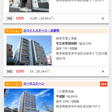
熊本県熊本市中央区黒髪５丁目12-7
2
302
5万円
1LDK（28.83ｍ
）
ホワイトステージ・水前寺
マンション
熊本市電２系統
市立体育館前駅
/ 徒歩13分
築年 7年 / 6階建
熊本県熊本市中央区水前寺６丁目10番
地31号
2
502
5万円
1K（26.24ｍ
）
カーサコクーン
マンション
ＪＲ豊肥本線
平成駅
/ 徒歩6分
築年 10年 / 8階建
熊本県熊本市中央区本荘町747-3