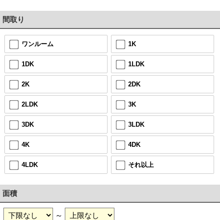
間取り
ワンルーム
1K
1DK
1LDK
2K
2DK
2LDK
3K
3DK
3LDK
4K
4DK
4LDK
それ以上
面積
～