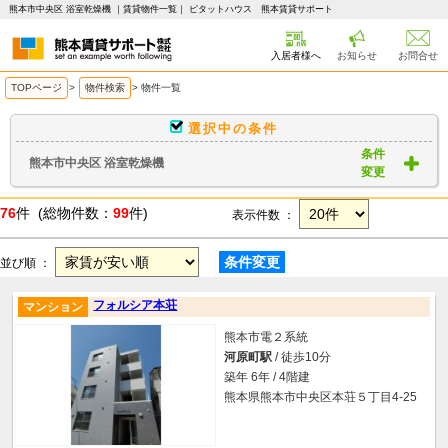
熊本市中央区 浴室乾燥機 ｜賃貸物件一覧｜ ピタットハウス 熊本賃貸サポート
入居者様へ
お知らせ
お問合せ
TOPページ
>
物件検索
>
物件一覧
選択中の条件
条件
熊本市中央区 浴室乾燥機
変更
76
件 (総物件数：
99
件)
表示件数 ：
条件変更
並び順 ：
フォルシア本荘
マンション
熊本市電２系統
河原町駅
/ 徒歩10分
築年 6年 / 4階建
熊本県熊本市中央区本荘５丁目4-25