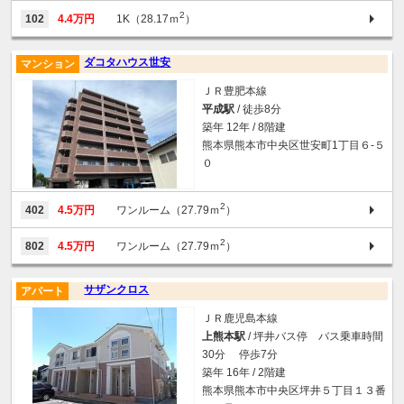
2
102
4.4万円
1K（28.17ｍ
）
ダコタハウス世安
マンション
ＪＲ豊肥本線
平成駅
/ 徒歩8分
築年 12年 / 8階建
熊本県熊本市中央区世安町1丁目６-５
０
2
402
4.5万円
ワンルーム（27.79ｍ
）
2
802
4.5万円
ワンルーム（27.79ｍ
）
サザンクロス
アパート
ＪＲ鹿児島本線
上熊本駅
/ 坪井バス停 バス乗車時間
30分 停歩7分
築年 16年 / 2階建
熊本県熊本市中央区坪井５丁目１３番