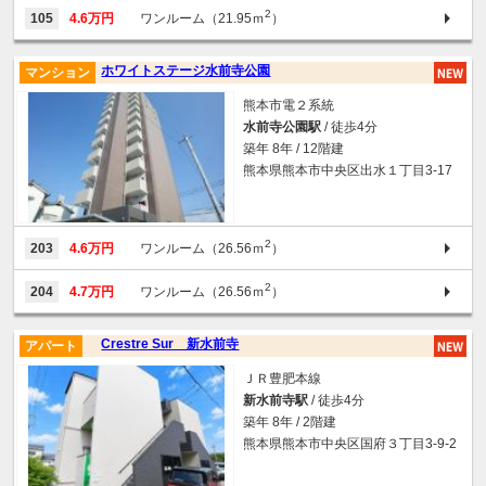
2
105
4.6万円
ワンルーム（21.95ｍ
）
ホワイトステージ水前寺公園
マンション
熊本市電２系統
水前寺公園駅
/ 徒歩4分
築年 8年 / 12階建
熊本県熊本市中央区出水１丁目3-17
2
203
4.6万円
ワンルーム（26.56ｍ
）
2
204
4.7万円
ワンルーム（26.56ｍ
）
Crestre Sur 新水前寺
アパート
ＪＲ豊肥本線
新水前寺駅
/ 徒歩4分
築年 8年 / 2階建
熊本県熊本市中央区国府３丁目3-9-2