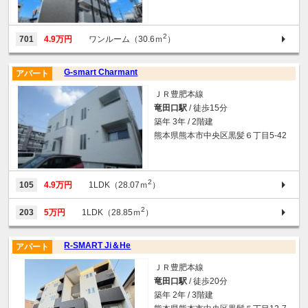
2
701
4.9万円
ワンルーム（30.6ｍ
）
G-smart Charmant
アパート
ＪＲ豊肥本線
竜田口駅
/ 徒歩15分
築年 3年 / 2階建
熊本県熊本市中央区黒髪６丁目5-42
2
105
4.9万円
1LDK（28.07ｍ
）
2
203
5万円
1LDK（28.85ｍ
）
R-SMART Ji＆He
アパート
ＪＲ豊肥本線
竜田口駅
/ 徒歩20分
築年 2年 / 3階建