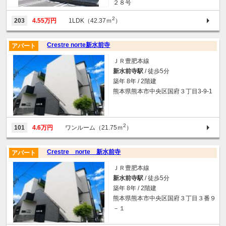
２８号
2
203
4.55万円
1LDK（42.37ｍ
）
Crestre norte新水前寺
アパート
ＪＲ豊肥本線
新水前寺駅
/ 徒歩5分
築年 8年 / 2階建
熊本県熊本市中央区国府３丁目3-9-1
2
101
4.6万円
ワンルーム（21.75ｍ
）
Crestre norte 新水前寺
アパート
ＪＲ豊肥本線
新水前寺駅
/ 徒歩5分
築年 8年 / 2階建
熊本県熊本市中央区国府３丁目３番９
－１