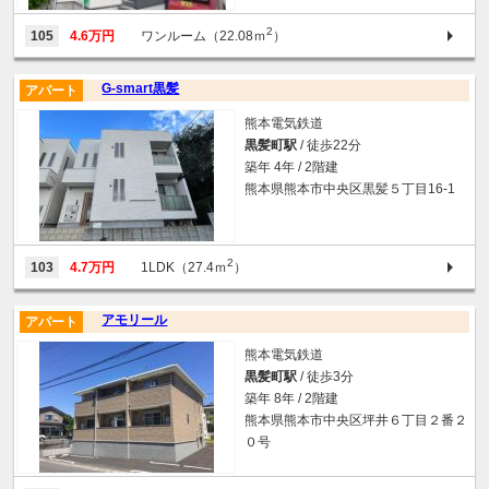
2
105
4.6万円
ワンルーム（22.08ｍ
）
G-smart黒髪
アパート
熊本電気鉄道
黒髪町駅
/ 徒歩22分
築年 4年 / 2階建
熊本県熊本市中央区黒髪５丁目16-1
2
103
4.7万円
1LDK（27.4ｍ
）
アモリール
アパート
熊本電気鉄道
黒髪町駅
/ 徒歩3分
築年 8年 / 2階建
熊本県熊本市中央区坪井６丁目２番２
０号