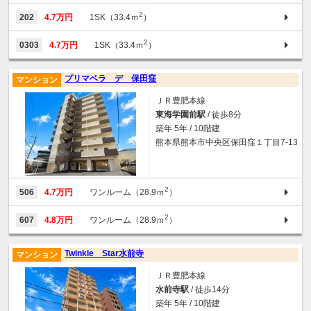
2
202
4.7万円
1SK（33.4ｍ
）
2
0303
4.7万円
1SK（33.4ｍ
）
プリマベラ デ 保田窪
マンション
ＪＲ豊肥本線
東海学園前駅
/ 徒歩8分
築年 5年 / 10階建
熊本県熊本市中央区保田窪１丁目7-13
2
506
4.7万円
ワンルーム（28.9ｍ
）
2
607
4.8万円
ワンルーム（28.9ｍ
）
Twinkle Star水前寺
マンション
ＪＲ豊肥本線
水前寺駅
/ 徒歩14分
築年 5年 / 10階建