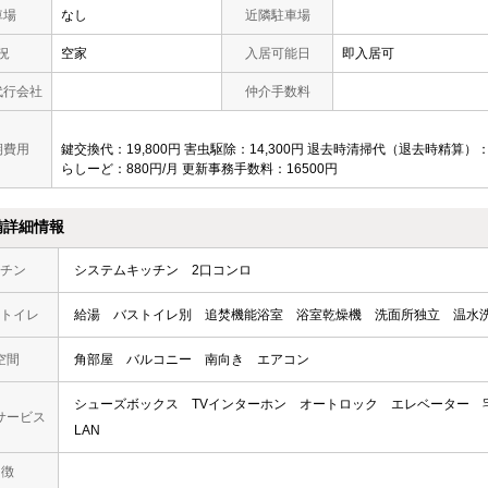
車場
なし
近隣駐車場
況
空家
入居可能日
即入居可
代行会社
仲介手数料
期費用
鍵交換代：19,800円 害虫駆除：14,300円 退去時清掃代（退去時精算）：63,
らしーど：880円/月 更新事務手数料：16500円
備詳細情報
チン
システムキッチン
2口コンロ
トイレ
給湯
バストイレ別
追焚機能浴室
浴室乾燥機
洗面所独立
温水
空間
角部屋
バルコニー
南向き
エアコン
シューズボックス
TVインターホン
オートロック
エレベーター
サービス
LAN
 徴