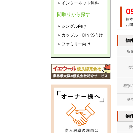
インターネット無料
0
間取りから探す
熊本
お問
シングル向け
カップル・DINKS向け
物
ファミリー向け
所
交
種別 
築
物
損