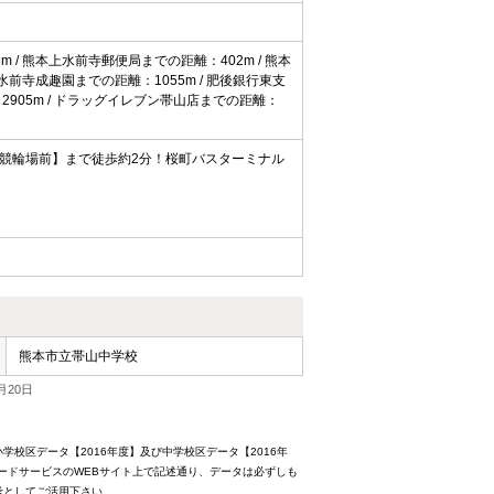
 / 熊本上水前寺郵便局までの距離：402m / 熊本
 水前寺成趣園までの距離：1055m / 肥後銀行東支
2905m / ドラッグイレブン帯山店までの距離：
【競輪場前】まで徒歩約2分！桜町バスターミナル
熊本市立帯山中学校
月20日
校区データ【2016年度】及び中学校区データ【2016年
ードサービスのWEBサイト上で記述通り、データは必ずしも
考としてご活用下さい。