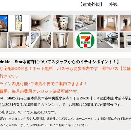
【建物外観】 外観
winkle Star水前寺についてスタッフからのイチオシポイント！】
な宅配BOX付き！ネット無料！バス停も徒歩圏内です！都市バス【競輪
行きです♪
ライン内見可能♪ご来店不要でご案内できます！
費用、毎月の費用クレジット決済可能です♪
inkle Star水前寺は熊本県熊本市中央区水前寺５丁目24-28【ＪＲ豊肥本線 水前
月は2021年3月の10階建てのマンションで、お部屋は10階建ての4階部分です。
2
広さは26.78ｍ
で人気の1DKです。
屋のもっと詳しい内容や入居時期、諸条件のご相談など、ホームページには掲載が間に合わず載せ
ることが御座いましたらお気軽にメールにて
お問い合わせ
ください。