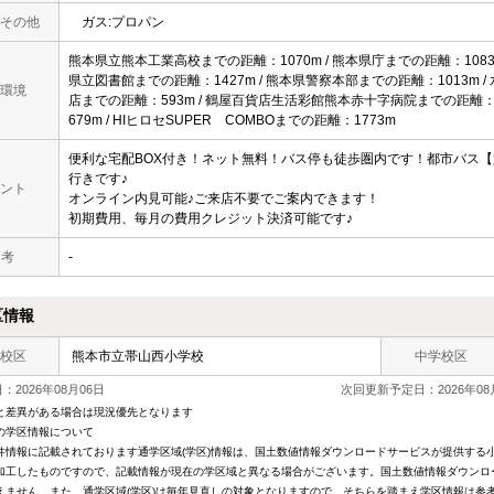
その他
ガス:プロパン
熊本県立熊本工業高校までの距離：1070m / 熊本県庁までの距離：1083m
県立図書館までの距離：1427m / 熊本県警察本部までの距離：1013m /
環境
店までの距離：593m / 鶴屋百貨店生活彩館熊本赤十字病院までの距離：
679m / HIヒロセSUPER COMBOまでの距離：1773m
便利な宅配BOX付き！ネット無料！バス停も徒歩圏内です！都市バス
行きです♪
ント
オンライン内見可能♪ご来店不要でご案内できます！
初期費用、毎月の費用クレジット決済可能です♪
 考
-
区情報
校区
熊本市立帯山西小学校
中学校区
2026年08月06日
次回更新予定日：2026年08
と差異がある場合は現況優先となります
の学区情報について
件情報に記載されております通学区域(学区)情報は、国土数値情報ダウンロードサービスが提供する小学
加工したものですので、記載情報が現在の学区域と異なる場合がございます。国土数値情報ダウンロ
えません。また、通学区域(学区)は毎年見直しの対象となりますので、そちらを踏まえ学区情報は参