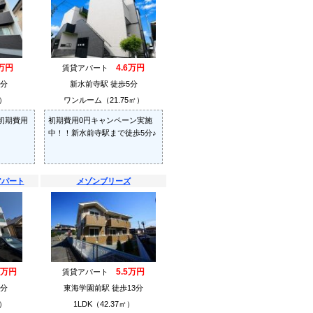
万円
4.6万円
賃貸アパート
0分
新水前寺駅 徒歩5分
㎡）
ワンルーム（21.75㎡）
初期費用
初期費用0円キャンペーン実施
中！！新水前寺駅まで徒歩5分♪
アパート
メゾンブリーズ
4万円
5.5万円
賃貸アパート
2分
東海学園前駅 徒歩13分
㎡）
1LDK（42.37㎡）