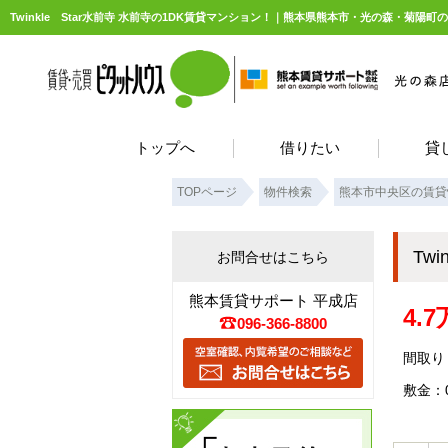
Twinkle Star水前寺 水前寺の1DK賃貸マンション！｜熊本県熊本市・光の森・菊
トップへ
借りたい
貸
TOPページ
物件検索
熊本市中央区の賃貸
Tw
お問合せはこちら
熊本賃貸サポート 平成店
4.
096-366-8800
間取り：
敷金：