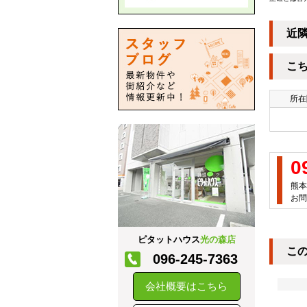
近
こ
所在
0
熊本
お問
ピタットハウス
光の森店
こ
096-245-7363
会社概要はこちら