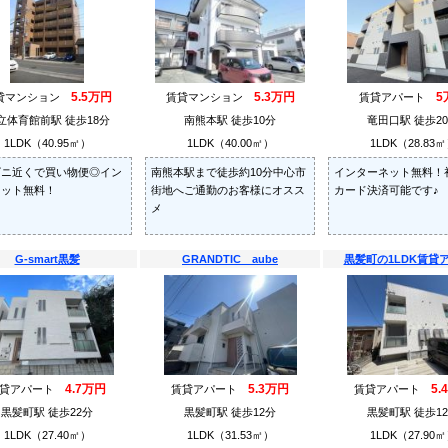
5.5万円
5.3万円
5
貸マンション
賃貸マンション
賃貸アパート
立体育館前駅 徒歩18分
南熊本駅 徒歩10分
竜田口駅 徒歩2
1LDK（40.95㎡）
1LDK（40.00㎡）
1LDK（28.83
ビニ近くで買い物便◎イン
南熊本駅まで徒歩約10分中心市
インターネット無料！
ネット無料！
街地へご通勤のお客様にオスス
カード決済可能です♪
メ
G-smart黒髪
GRANDTIC aube
黒髪町の1LDK賃貸
4.7万円
5.3万円
5.
賃貸アパート
賃貸アパート
賃貸アパート
黒髪町駅 徒歩22分
黒髪町駅 徒歩12分
黒髪町駅 徒歩1
1LDK（27.40㎡）
1LDK（31.53㎡）
1LDK（27.90