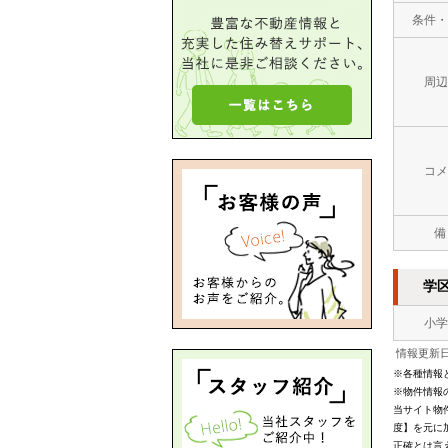
条件・
周辺
コメ
備
学
小学
情報更新日：
※各種情報
※物件情報
当サイト物
度】を元に
正確とは言