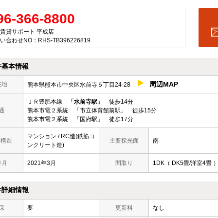
96-366-8800
賃貸サポート 平成店
い合わせNO：RHS-TB396226819
件基本情報
周辺MAP
在地
熊本県熊本市中央区水前寺５丁目24-28
ＪＲ豊肥本線
「水前寺駅」
徒歩14分
通
熊本市電２系統 「市立体育館前駅」 徒歩15分
熊本市電２系統 「国府駅」 徒歩17分
マンション / RC造(鉄筋コ
/ 構造
主要採光面
南
ンクリート造)
年月
2021年3月
間取り
1DK（ DK5畳/洋室4畳 
件詳細情報
保
要
更新料
なし