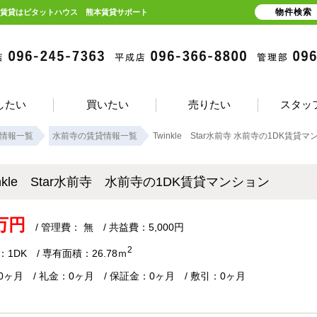
物件検索
陽町の賃貸はピタットハウス 熊本賃貸サポート
したい
買いたい
売りたい
スタッ
情報一覧
水前寺の賃貸情報一覧
Twinkle Star水前寺 水前寺の1DK賃貸
inkle Star水前寺 水前寺の1DK賃貸マンション
7万円
/ 管理費： 無 / 共益費：5,000円
2
1DK / 専有面積：26.78ｍ
0ヶ月 / 礼金：0ヶ月 / 保証金：0ヶ月 / 敷引：0ヶ月