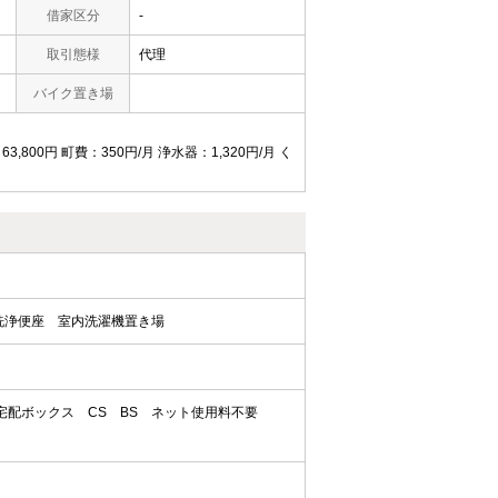
借家区分
-
取引態様
代理
バイク置き場
800円 町費：350円/月 浄水器：1,320円/月 く
洗浄便座
室内洗濯機置き場
宅配ボックス
CS
BS
ネット使用料不要