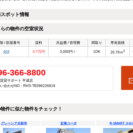
隣スポット情報
ちらの物件の空室状況
階 / 部屋番号
賃料
共益費 / 管理費
間取り
専有面積
2
404
4.7万円
5,000円 / -
1DK
26.78ｍ
96-366-8800
賃貸サポート 平成店
い合わせNO：RHS-TB396226819
の物件に似た物件をチェック！
グレーシア水前寺
玄海コーポ
R-SMART Ji＆