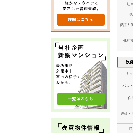
駐
現
保証人
他初
設
キッ
バス・
住
設備・
特