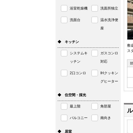
浴室乾燥機
洗面所独立
洗面台
温水洗浄便
座
◆ キッチン
敷
ス
システムキ
ガスコンロ
ッチン
対応
2口コンロ
IHクッキン
グヒーター
◆ 住空間・採光
最上階
角部屋
ル
バルコニー
南向き
◆ 居室