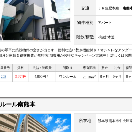
交通
ＪＲ豊肥本線
南熊
物件種別
アパート
階数/構造
2階建/木造
気の琴平に築浅物件の空きが出ます！便利な追い焚き機能付き！オシャレなアンダーロ
 初月分家賃＆鍵交換費が無料?初期費用がお得なキャンペーン実施中！ 詳しくはお問
部屋番号
賃料
共益 / 管理費
間取り
専有面積
敷金
礼金
保
2
203
3.9万円
4,000円 / -
ワンルーム
0ヶ月
0ヶ月
0ヶ
23.18ｍ
ルール南熊本
所在地
熊本県熊本市中央区南熊