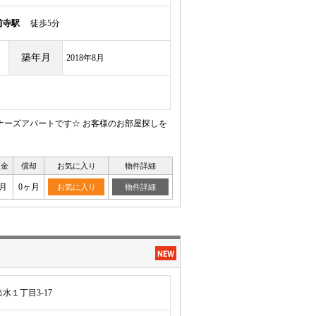
前寺駅
徒歩5分
築年月
2018年8月
ナーズアパートです☆ お客様のお部屋探しを
証金
償却
お気に入り
物件詳細
月
0ヶ月
お気に入り
物件詳細
水１丁目3-17