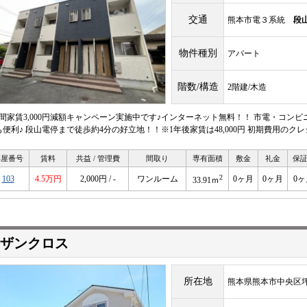
交通
熊本市電３系統
段
物件種別
アパート
階数/構造
2階建/木造
年間家賃3,000円減額キャンペーン実施中です♪インターネット無料！！ 市電・コン
も便利♪ 段山電停まで徒歩約4分の好立地！！※1年後家賃は48,000円 初期費用の
部屋番号
賃料
共益 / 管理費
間取り
専有面積
敷金
礼金
保
2
103
4.5万円
2,000円 / -
ワンルーム
0ヶ月
0ヶ月
0ヶ
33.91ｍ
ザンクロス
所在地
熊本県熊本市中央区