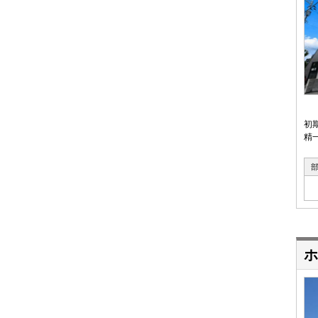
初
精
ホ