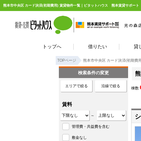
熊本市中央区 カード決済(初期費用) 賃貸物件一覧｜ピタットハウス 熊本賃貸サポート
トップへ
借りたい
貸
TOPページ
熊本市中央区 カード決済(初期費用
検索条件の変更
熊
エリアで絞る
沿線で絞る
棟数
賃料
シ
～
管理費・共益費を含む
敷金なし