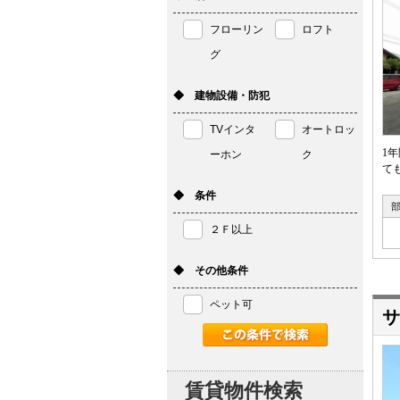
フローリン
ロフト
グ
◆ 建物設備・防犯
TVインタ
オートロッ
1
ーホン
ク
て
◆ 条件
２Ｆ以上
◆ その他条件
ペット可
サ
賃貸物件検索