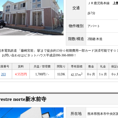
ＪＲ鹿児島本線
上
交通
歩7分
物件種別
アパート
階数/構造
2階建/木造
熊本電気鉄道 「藤崎宮前」 駅まで徒歩約13分☆初期費用一部カード決済可能です☆
 お問い合わせはピタットハウス平成店096-366-8800！
部屋番号
賃料
共益 / 管理費
間取り
専有面積
敷金
礼金
保証
2
203
4.55万円
1,700円 / -
1LDK
0ヶ月
1ヶ月
0ヶ
42.37ｍ
restre norte新水前寺
所在地
熊本県熊本市中央区国府