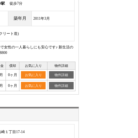
本駅
徒歩7分
築年月
2011年3月
ンクリート造)
で女性の一人暮らしにも安心です♪ 新生活の
800
証金
償却
お気に入り
物件詳細
月
0ヶ月
お気に入り
物件詳細
月
0ヶ月
お気に入り
物件詳細
１丁目17-14