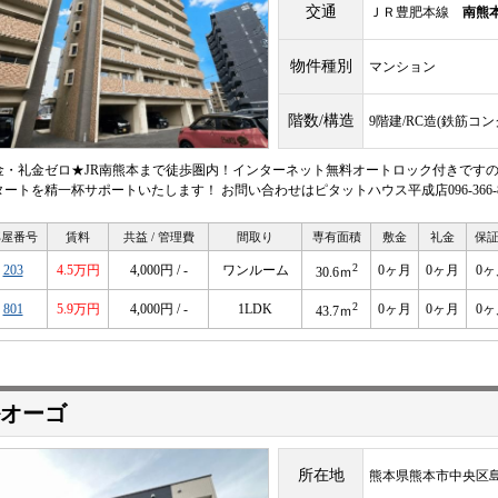
交通
ＪＲ豊肥本線
南熊
物件種別
マンション
階数/構造
9階建/RC造(鉄筋コ
金・礼金ゼロ★JR南熊本まで徒歩圏内！インターネット無料オートロック付きですの
タートを精一杯サポートいたします！ お問い合わせはピタットハウス平成店096-366-8
部屋番号
賃料
共益 / 管理費
間取り
専有面積
敷金
礼金
保
2
203
4.5万円
4,000円 / -
ワンルーム
0ヶ月
0ヶ月
0ヶ
30.6ｍ
2
801
5.9万円
4,000円 / -
1LDK
0ヶ月
0ヶ月
0ヶ
43.7ｍ
オーゴ
所在地
熊本県熊本市中央区島崎