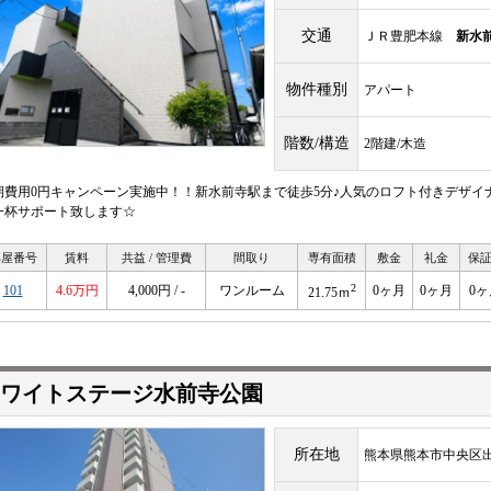
交通
ＪＲ豊肥本線
新水
物件種別
アパート
階数/構造
2階建/木造
期費用0円キャンペーン実施中！！新水前寺駅まで徒歩5分♪人気のロフト付きデザイ
一杯サポート致します☆
部屋番号
賃料
共益 / 管理費
間取り
専有面積
敷金
礼金
保
2
101
4.6万円
4,000円 / -
ワンルーム
0ヶ月
0ヶ月
0ヶ
21.75ｍ
ワイトステージ水前寺公園
所在地
熊本県熊本市中央区出