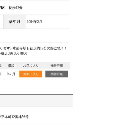
寺駅
徒歩12分
築年月
1994年2月
おります♪ 水前寺駅も徒歩約12分の好立地！！
6-366-8800
金
償却
お気に入り
物件詳細
月
0ヶ月
お気に入り
物件詳細
平本町12番地56号