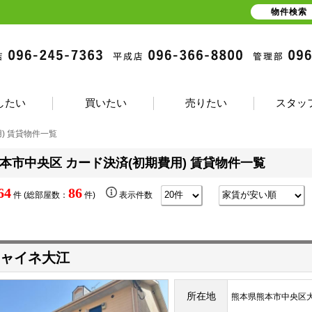
物件検索
したい
買いたい
売りたい
スタッ
) 賃貸物件一覧
本市中央区 カード決済(初期費用) 賃貸物件一覧
64
86
件 (総部屋数：
件)
表示件数
ャイネ大江
所在地
熊本県熊本市中央区大