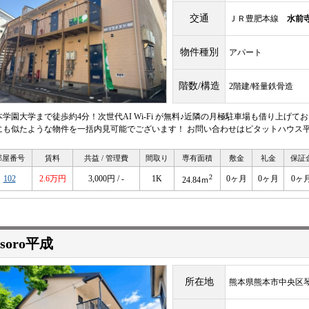
交通
ＪＲ豊肥本線
水前
物件種別
アパート
階数/構造
2階建/軽量鉄骨造
本学園大学まで徒歩約4分！次世代AI Wi-Fi が無料♪近隣の月極駐車場も借り上げて
にも似たような物件を一括内見可能でございます！ お問い合わせはピタットハウス平成店09
部屋番号
賃料
共益 / 管理費
間取り
専有面積
敷金
礼金
保証
2
102
2.6万円
3,000円 / -
1K
0ヶ月
0ヶ月
0ヶ
24.84ｍ
esoro平成
所在地
熊本県熊本市中央区琴