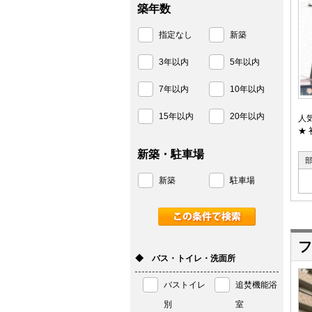
築年数
指定なし
新築
3年以内
5年以内
7年以内
10年以内
15年以内
20年以内
人
★
新築・駐車場
新築
駐車場
フ
◆ バス・トイレ・洗面所
バストイレ
追焚機能浴
別
室