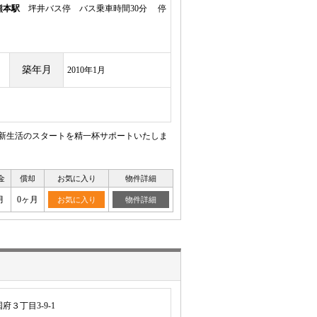
熊本駅
坪井バス停 バス乗車時間30分 停
築年月
2010年1月
 新生活のスタートを精一杯サポートいたしま
金
償却
お気に入り
物件詳細
月
0ヶ月
お気に入り
物件詳細
３丁目3-9-1