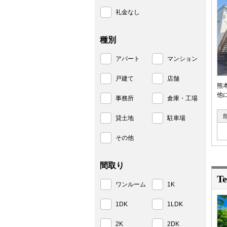
礼金なし
種別
アパート
マンション
戸建て
店舗
熊
他
事務所
倉庫・工場
貸土地
駐車場
その他
間取り
T
ワンルーム
1K
1DK
1LDK
2K
2DK