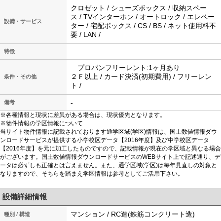
クロゼット / シューズボックス / 収納スペー
ス / TVインターホン / オートロック / エレベー
設備・サービス
ター / 宅配ボックス / CS / BS / ネット使用料不
要 / LAN /
特徴
プロパンフリーレント:1ヶ月あり
２Ｆ以上 / カード決済(初期費用) / フリーレン
条件・その他
ト /
-
備考
※各種情報と現状に差異がある場合は、現状優先となります。
※物件情報の学区情報について
当サイト物件情報に記載されております通学区域(学区)情報は、国土数値情報ダウ
ンロードサービスが提供する小学校区データ【2016年度】及び中学校区データ
【2016年度】を元に加工したものですので、記載情報が現在の学区域と異なる場合
がございます。国土数値情報ダウンロードサービスのWEBサイト上で記述通り、デ
ータは必ずしも正確とは言えません。また、通学区域(学区)は毎年見直しの対象と
なりますので、そちらを踏まえ学区情報は参考としてご活用下さい。
設備詳細情報
マンション / RC造(鉄筋コンクリート造)
種別 / 構造