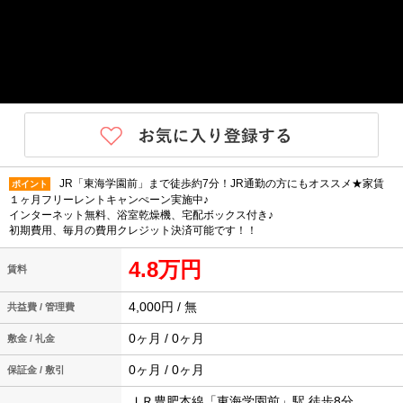
JR「東海学園前」まで徒歩約7分！JR通勤の方にもオススメ★家賃
ポイント
１ヶ月フリーレントキャンぺーン実施中♪
インターネット無料、浴室乾燥機、宅配ボックス付き♪
初期費用、毎月の費用クレジット決済可能です！！
4.8万円
賃料
4,000円 / 無
共益費 / 管理費
0ヶ月 / 0ヶ月
敷金 / 礼金
0ヶ月 / 0ヶ月
保証金 / 敷引
ＪＲ豊肥本線「東海学園前」駅 徒歩8分