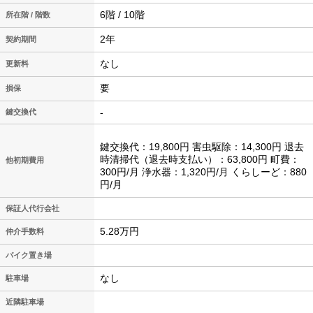
6階 / 10階
所在階 / 階数
2年
契約期間
なし
更新料
要
損保
-
鍵交換代
鍵交換代：19,800円 害虫駆除：14,300円 退去
時清掃代（退去時支払い）：63,800円 町費：
他初期費用
300円/月 浄水器：1,320円/月 くらしーど：880
円/月
保証人代行会社
5.28万円
仲介手数料
バイク置き場
なし
駐車場
近隣駐車場