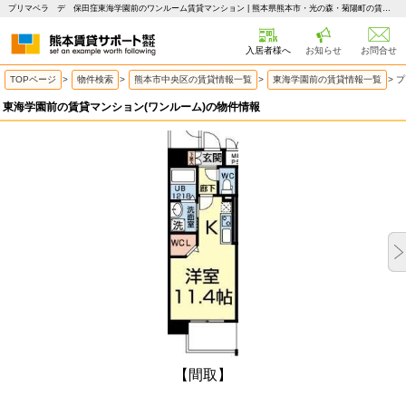
プリマベラ デ 保田窪東海学園前のワンルーム賃貸マンション | 熊本県熊本市・光の森・菊陽町の賃貸はピタットハウス 熊本賃貸サポート
入居者様へ
お知らせ
お問合せ
TOPページ
>
物件検索
>
熊本市中央区の賃貸情報一覧
>
東海学園前の賃貸情報一覧
>
プ
東海学園前の賃貸マンション(ワンルーム)の物件情報
【間取】