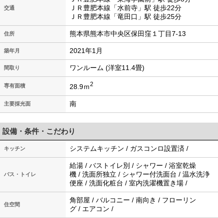
ＪＲ豊肥本線「水前寺」駅 徒歩22分
交通
ＪＲ豊肥本線「竜田口」駅 徒歩25分
熊本県熊本市中央区保田窪１丁目7-13
住所
2021年1月
築年月
ワンルーム (洋室11.4畳)
間取り
2
28.9ｍ
専有面積
南
主要採光面
設備・条件・こだわり
システムキッチン / ガスコンロ設置済 /
キッチン
給湯 / バストイレ別 / シャワー / 浴室乾燥
機 / 洗面所独立 / シャワー付洗面台 / 温水洗浄
バス・トイレ
便座 / 洗面化粧台 / 室内洗濯機置き場 /
角部屋 / バルコニー / 南向き / フローリン
住空間
グ / エアコン /