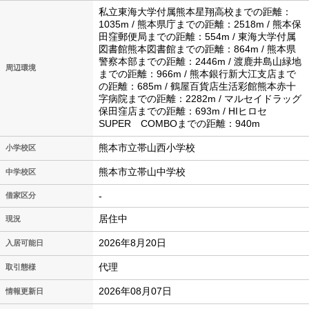
私立東海大学付属熊本星翔高校までの距離：
1035m / 熊本県庁までの距離：2518m / 熊本保
田窪郵便局までの距離：554m / 東海大学付属
図書館熊本図書館までの距離：864m / 熊本県
警察本部までの距離：2446m / 渡鹿井島山緑地
周辺環境
までの距離：966m / 熊本銀行新大江支店まで
の距離：685m / 鶴屋百貨店生活彩館熊本赤十
字病院までの距離：2282m / マルセイドラッグ
保田窪店までの距離：693m / HIヒロセ
SUPER COMBOまでの距離：940m
熊本市立帯山西小学校
小学校区
熊本市立帯山中学校
中学校区
-
借家区分
居住中
現況
2026年8月20日
入居可能日
代理
取引態様
2026年08月07日
情報更新日