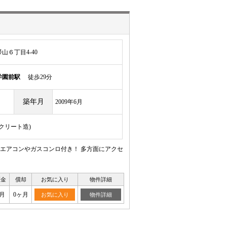
山６丁目4-40
学園前駅
徒歩29分
築年月
2009年6月
ンクリート造)
エアコンやガスコンロ付き！ 多方面にアクセ
証金
償却
お気に入り
物件詳細
月
0ヶ月
お気に入り
物件詳細