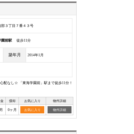
南部３丁目７番４３号
学園前駅
徒歩11分
築年月
2014年1月
配なし☆ 「東海学園前」駅まで徒歩11分！
証金
償却
お気に入り
物件詳細
月
0ヶ月
お気に入り
物件詳細