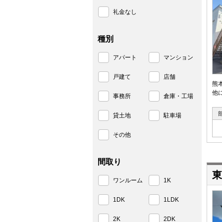
礼金なし
種別
アパート
マンション
戸建て
店舗
熊
他
事務所
倉庫・工場
貸土地
駐車場
その他
間取り
東
ワンルーム
1K
1DK
1LDK
2K
2DK