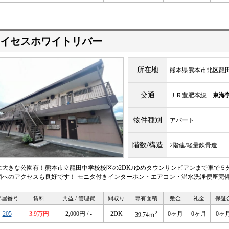
イセスホワイトリバー
所在地
熊本県熊本市北区龍田１
交通
ＪＲ豊肥本線
東海
物件種別
アパート
階数/構造
2階建/軽量鉄骨造
に大きな公園有！熊本市立龍田中学校校区の2DK♪ゆめタウンサンピアンまで車で５
面へのアクセスも良好です！ モニタ付きインターホン・エアコン・温水洗浄便座完備
部屋番号
賃料
共益 / 管理費
間取り
専有面積
敷金
礼金
保証
2
205
3.9万円
2,000円 / -
2DK
0ヶ月
0ヶ月
0ヶ
39.74ｍ