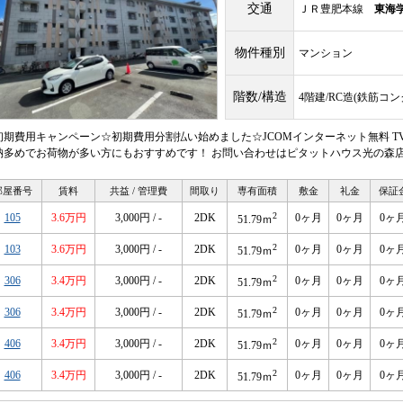
交通
ＪＲ豊肥本線
東海
物件種別
マンション
階数/構造
4階建/RC造(鉄筋コ
初期費用キャンペーン☆初期費用分割払い始めました☆JCOMインターネット無料 T
納多めでお荷物が多い方にもおすすめです！ お問い合わせはピタットハウス光の森店096-
部屋番号
賃料
共益 / 管理費
間取り
専有面積
敷金
礼金
保証
2
105
3.6万円
3,000円 / -
2DK
0ヶ月
0ヶ月
0ヶ
51.79ｍ
2
103
3.6万円
3,000円 / -
2DK
0ヶ月
0ヶ月
0ヶ
51.79ｍ
2
306
3.4万円
3,000円 / -
2DK
0ヶ月
0ヶ月
0ヶ
51.79ｍ
2
306
3.4万円
3,000円 / -
2DK
0ヶ月
0ヶ月
0ヶ
51.79ｍ
2
406
3.4万円
3,000円 / -
2DK
0ヶ月
0ヶ月
0ヶ
51.79ｍ
2
406
3.4万円
3,000円 / -
2DK
0ヶ月
0ヶ月
0ヶ
51.79ｍ