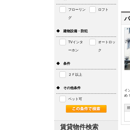
フローリン
ロフト
パ
グ
◆ 建物設備・防犯
TVインタ
オートロッ
ーホン
ク
◆ 条件
２Ｆ以上
◆ その他条件
イ
め
ペット可
賃貸物件検索