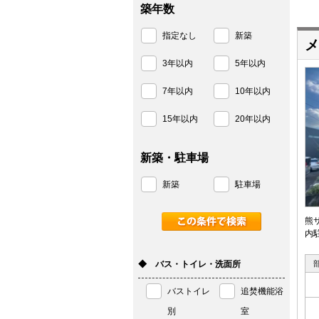
築年数
指定なし
新築
メ
3年以内
5年以内
7年以内
10年以内
15年以内
20年以内
新築・駐車場
新築
駐車場
熊
内
◆ バス・トイレ・洗面所
バストイレ
追焚機能浴
別
室