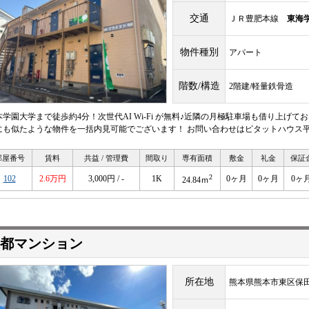
交通
ＪＲ豊肥本線
東海
物件種別
アパート
階数/構造
2階建/軽量鉄骨造
本学園大学まで徒歩約4分！次世代AI Wi-Fi が無料♪近隣の月極駐車場も借り上げて
にも似たような物件を一括内見可能でございます！ お問い合わせはピタットハウス平成店09
部屋番号
賃料
共益 / 管理費
間取り
専有面積
敷金
礼金
保証
2
102
2.6万円
3,000円 / -
1K
0ヶ月
0ヶ月
0ヶ
24.84ｍ
都マンション
所在地
熊本県熊本市東区保田窪