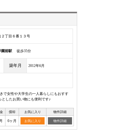
出２丁目６番１３号
学園前駅
徒歩35分
築年月
2012年6月
付きで女性や大学生の一人暮らしにもおすす
っとしたお買い物にも便利です♪
金
償却
お気に入り
物件詳細
月
0ヶ月
お気に入り
物件詳細