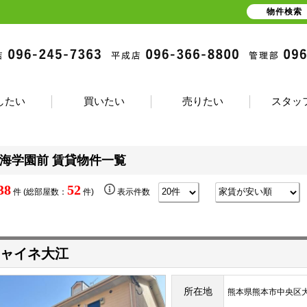
物件検索
したい
買いたい
売りたい
スタッ
海学園前 賃貸物件一覧
38
52
件 (総部屋数：
件)
表示件数
ャイネ大江
所在地
熊本県熊本市中央区大