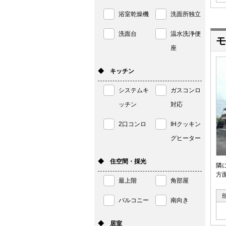
浴室乾燥機
洗面所独立
洗面台
温水洗浄便
モ
座
◆ キッチン
システムキ
ガスコンロ
ッチン
対応
2口コンロ
IHクッキン
グヒーター
◆ 住空間・採光
隣
方
最上階
角部屋
バルコニー
南向き
◆ 居室