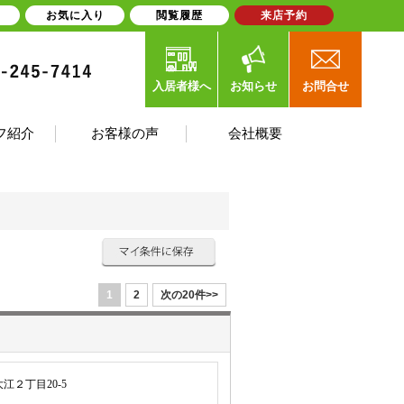
お気に入り
閲覧履歴
来店予約
入居者様へ
お知らせ
お問合せ
フ紹介
お客様の声
会社概要
1
2
次の20件>>
江２丁目20-5