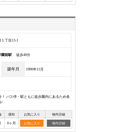
丁目13-1
学園前駅
徒歩40分
築年月
1996年11月
分！ バス停・駅ともに徒歩圏内にあるため各
♪
金
償却
お気に入り
物件詳細
月
0ヶ月
お気に入り
物件詳細