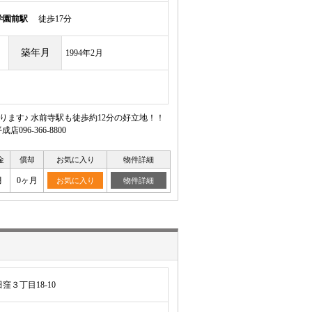
学園前駅
徒歩17分
築年月
1994年2月
おります♪ 水前寺駅も徒歩約12分の好立地！！
6-366-8800
金
償却
お気に入り
物件詳細
月
0ヶ月
お気に入り
物件詳細
３丁目18-10