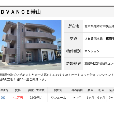
ＤＶＡＮＣＥ帯山
所在地
熊本県熊本市中央区帯
交通
ＪＲ豊肥本線
東海
物件種別
マンション
階数/構造
3階建/RC造(鉄筋コ
期費用分割払い始めました☆一人暮らしにおすすめ！オートロック付きマンション！
良好の立地！ 是非一度ご内見下さい！
部屋番号
賃料
共益 / 管理費
間取り
専有面積
敷金
礼金
保
2
202
4.1万円
2,000円 / -
ワンルーム
1ヶ月
0ヶ月
0ヶ
26ｍ