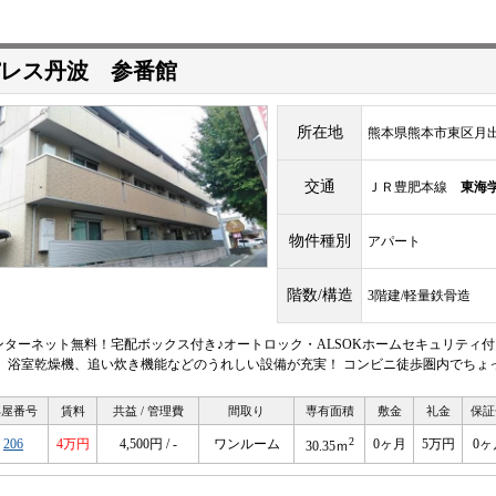
レス丹波 参番館
所在地
熊本県熊本市東区月
交通
ＪＲ豊肥本線
東海
物件種別
アパート
階数/構造
3階建/軽量鉄骨造
ンターネット無料！宅配ボックス付き♪オートロック・ALSOKホームセキュリティ
！ 浴室乾燥機、追い炊き機能などのうれしい設備が充実！ コンビニ徒歩圏内でちょ
部屋番号
賃料
共益 / 管理費
間取り
専有面積
敷金
礼金
保証
2
206
4万円
4,500円 / -
ワンルーム
0ヶ月
5万円
0ヶ
30.35ｍ