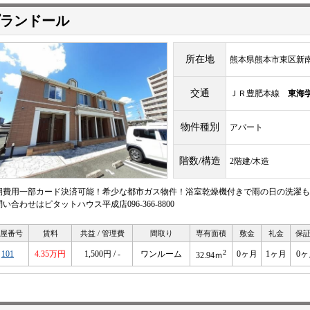
ランドール
所在地
熊本県熊本市東区新
交通
ＪＲ豊肥本線
東海
物件種別
アパート
階数/構造
2階建/木造
期費用一部カード決済可能！希少な都市ガス物件！浴室乾燥機付きで雨の日の洗濯も心
い合わせはピタットハウス平成店096-366-8800
屋番号
賃料
共益 / 管理費
間取り
専有面積
敷金
礼金
保
2
101
4.35万円
1,500円 / -
ワンルーム
0ヶ月
1ヶ月
0ヶ
32.94ｍ