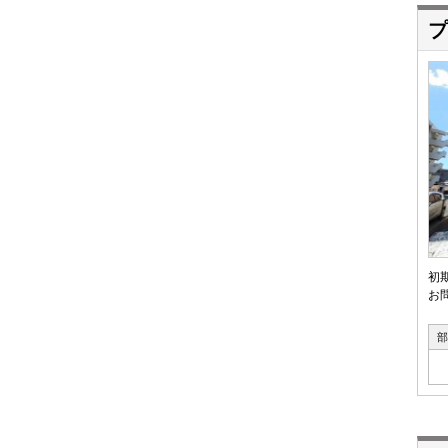
プ
初
お問
部