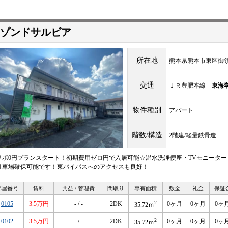
ゾンドサルビア
所在地
熊本県熊本市東区御領１
交通
ＪＲ豊肥本線
東海
物件種別
アパート
階数/構造
2階建/軽量鉄骨造
サポ0円プランスタート！初期費用ゼロ円で入居可能☆温水洗浄便座・TVモニーターフ
駐車場確保可能です！東バイパスへのアクセスも良好！
部屋番号
賃料
共益 / 管理費
間取り
専有面積
敷金
礼金
保証
2
0105
3.5万円
- / -
2DK
0ヶ月
0ヶ月
0ヶ
35.72ｍ
2
0102
3.5万円
- / -
2DK
0ヶ月
0ヶ月
0ヶ
35.72ｍ