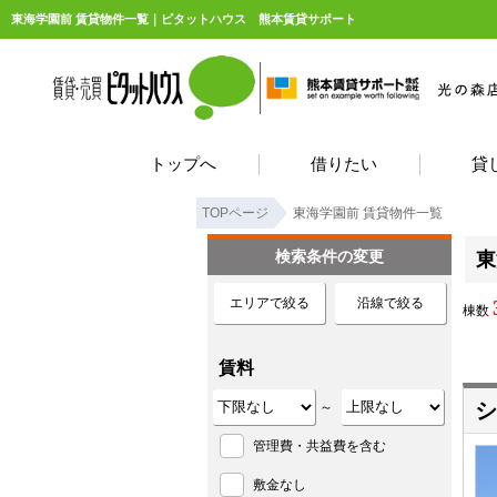
東海学園前 賃貸物件一覧｜ピタットハウス 熊本賃貸サポート
トップへ
借りたい
貸
TOPページ
東海学園前 賃貸物件一覧
検索条件の変更
東
エリアで絞る
沿線で絞る
棟数
賃料
シ
～
管理費・共益費を含む
敷金なし