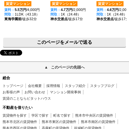
賃貸マンション
賃貸マンション
賃貸マンション
賃料：
5.5万円
/4,000円
賃料：
4.7万円
/2,000円
賃料：
4.6万円
/2,00
間取：
1LDK（43.18）
間取：
1K（24.48）
間取：
1K（24.48）
東海学園前
/徒歩32分
神水交差点
/徒歩17分
神水交差点
/徒歩17分
このページをメールで送る
このページの先頭へ
総合
トップページ
会社概要
採用情報
スタッフ紹介
スタッフブログ
お客様の声
お問い合わせ
マンション開発事例
賃貸のことならピタットハウス
不動産を借りたい
賃貸物件を探す
学区で探す
町名で探す
熊本市中央区の賃貸物件
熊本市北区の賃貸物件
熊本市東区の賃貸物件
熊本市南区の賃貸物件
熊本市西区の賃貸物件
高森町の賃貸物件
益城町の賃貸物件