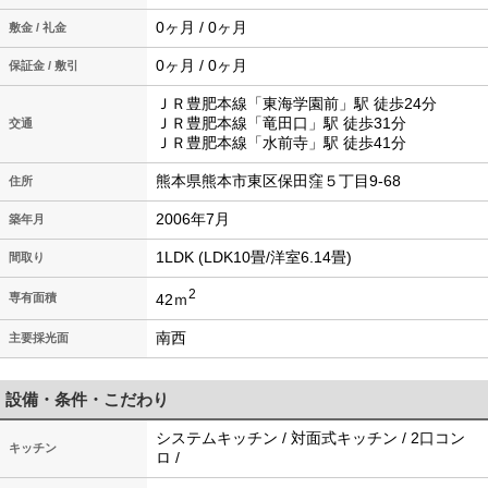
0ヶ月 / 0ヶ月
敷金 / 礼金
0ヶ月 / 0ヶ月
保証金 / 敷引
ＪＲ豊肥本線「東海学園前」駅 徒歩24分
ＪＲ豊肥本線「竜田口」駅 徒歩31分
交通
ＪＲ豊肥本線「水前寺」駅 徒歩41分
熊本県熊本市東区保田窪５丁目9-68
住所
2006年7月
築年月
1LDK (LDK10畳/洋室6.14畳)
間取り
2
42ｍ
専有面積
南西
主要採光面
設備・条件・こだわり
システムキッチン / 対面式キッチン / 2口コン
キッチン
ロ /