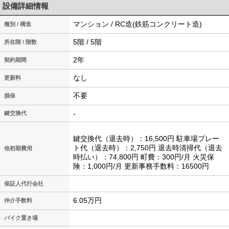
設備詳細情報
マンション / RC造(鉄筋コンクリート造)
種別 / 構造
5階 / 5階
所在階 / 階数
2年
契約期間
なし
更新料
不要
損保
-
鍵交換代
鍵交換代（退去時）：16,500円 駐車場プレー
ト代（退去時）：2,750円 退去時清掃代（退去
他初期費用
時払い）：74,800円 町費：300円/月 火災保
険：1,000円/月 更新事務手数料：16500円
保証人代行会社
6.05万円
仲介手数料
バイク置き場