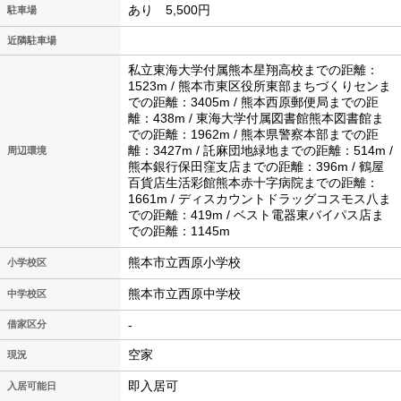
あり 5,500円
駐車場
近隣駐車場
私立東海大学付属熊本星翔高校までの距離：
1523m / 熊本市東区役所東部まちづくりセンま
での距離：3405m / 熊本西原郵便局までの距
離：438m / 東海大学付属図書館熊本図書館ま
での距離：1962m / 熊本県警察本部までの距
離：3427m / 託麻団地緑地までの距離：514m /
周辺環境
熊本銀行保田窪支店までの距離：396m / 鶴屋
百貨店生活彩館熊本赤十字病院までの距離：
1661m / ディスカウントドラッグコスモス八ま
での距離：419m / ベスト電器東バイパス店ま
での距離：1145m
熊本市立西原小学校
小学校区
熊本市立西原中学校
中学校区
-
借家区分
空家
現況
即入居可
入居可能日