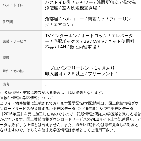
バストイレ別 / シャワー / 洗面所独立 / 温水洗
バス・トイレ
浄便座 / 室内洗濯機置き場 /
角部屋 / バルコニー / 南西向き / フローリン
住空間
グ / エアコン /
TVインターホン / オートロック / エレベータ
ー / 宅配ボックス / BS / CATV / ネット使用料
設備・サービス
不要 / LAN / 敷地内駐車場 /
特徴
プロパンフリーレント:1ヶ月あり
条件・その他
即入居可 / ２Ｆ以上 / フリーレント /
-
備考
※各種情報と現状に差異がある場合は、現状優先となります。
※物件情報の学区情報について
当サイト物件情報に記載されております通学区域(学区)情報は、国土数値情報ダウ
ンロードサービスが提供する小学校区データ【2016年度】及び中学校区データ
【2016年度】を元に加工したものですので、記載情報が現在の学区域と異なる場合
がございます。国土数値情報ダウンロードサービスのWEBサイト上で記述通り、デ
ータは必ずしも正確とは言えません。また、通学区域(学区)は毎年見直しの対象と
なりますので、そちらを踏まえ学区情報は参考としてご活用下さい。