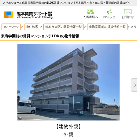
メリホジュール保田窪東海学園前の1LDK賃貸マンション | 熊本県熊本市・光の森・菊陽町の賃貸はピタットハウス 熊本賃貸サポート
入居者様へ
お知らせ
お問合せ
TOPページ
>
物件検索
>
熊本市東区の賃貸情報一覧
>
東海学園前の賃貸情報一覧
>
メリ
東海学園前の賃貸マンション(1LDK)の物件情報
【建物外観】
外観