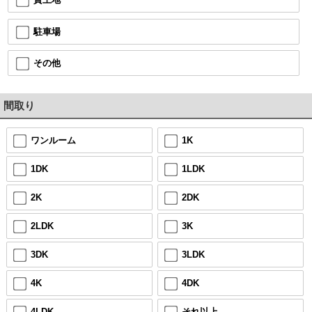
駐車場
その他
間取り
ワンルーム
1K
1DK
1LDK
2K
2DK
2LDK
3K
3DK
3LDK
4K
4DK
4LDK
それ以上