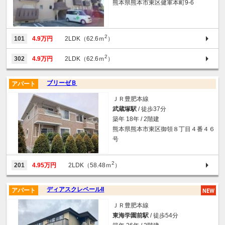
熊本県熊本市東区健軍本町9-6
2
101
4.9万円
2LDK（62.6ｍ
）
2
302
4.9万円
2LDK（62.6ｍ
）
ブリーゼＢ
アパート
ＪＲ豊肥本線
武蔵塚駅
/ 徒歩37分
築年 18年 / 2階建
熊本県熊本市東区御領８丁目４番４６
号
2
201
4.95万円
2LDK（58.48ｍ
）
ディアスクレペールII
アパート
ＪＲ豊肥本線
東海学園前駅
/ 徒歩54分