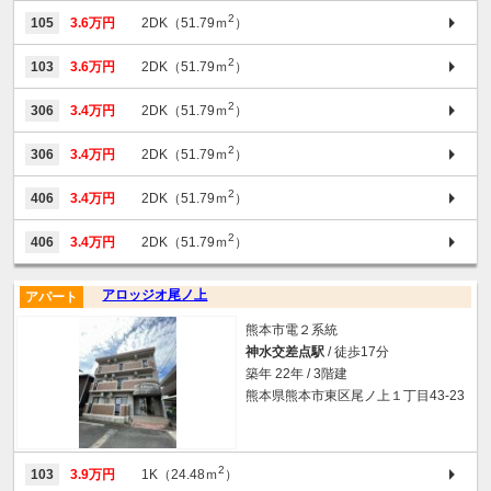
2
105
3.6万円
2DK（51.79ｍ
）
2
103
3.6万円
2DK（51.79ｍ
）
2
306
3.4万円
2DK（51.79ｍ
）
2
306
3.4万円
2DK（51.79ｍ
）
2
406
3.4万円
2DK（51.79ｍ
）
2
406
3.4万円
2DK（51.79ｍ
）
アロッジオ尾ノ上
アパート
熊本市電２系統
神水交差点駅
/ 徒歩17分
築年 22年 / 3階建
熊本県熊本市東区尾ノ上１丁目43-23
2
103
3.9万円
1K（24.48ｍ
）