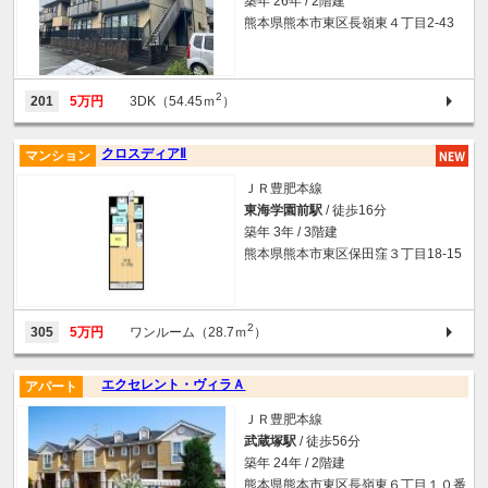
築年 26年 / 2階建
熊本県熊本市東区長嶺東４丁目2-43
2
201
5万円
3DK（54.45ｍ
）
クロスディアⅡ
マンション
ＪＲ豊肥本線
東海学園前駅
/ 徒歩16分
築年 3年 / 3階建
熊本県熊本市東区保田窪３丁目18-15
2
305
5万円
ワンルーム（28.7ｍ
）
エクセレント・ヴィラＡ
アパート
ＪＲ豊肥本線
武蔵塚駅
/ 徒歩56分
築年 24年 / 2階建
熊本県熊本市東区長嶺東６丁目１０番