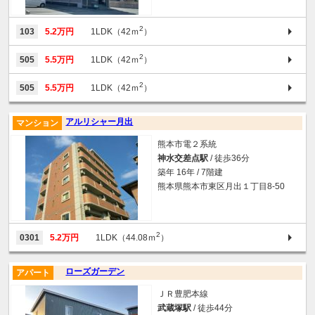
2
103
5.2万円
1LDK（42ｍ
）
2
505
5.5万円
1LDK（42ｍ
）
2
505
5.5万円
1LDK（42ｍ
）
アルリシャー月出
マンション
熊本市電２系統
神水交差点駅
/ 徒歩36分
築年 16年 / 7階建
熊本県熊本市東区月出１丁目8-50
2
0301
5.2万円
1LDK（44.08ｍ
）
ローズガーデン
アパート
ＪＲ豊肥本線
武蔵塚駅
/ 徒歩44分