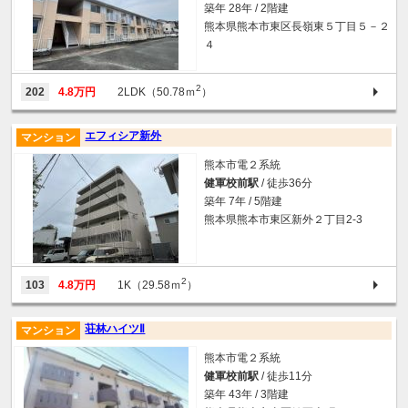
築年 28年 / 2階建
熊本県熊本市東区長嶺東５丁目５－２
４
2
202
4.8万円
2LDK（50.78ｍ
）
エフィシア新外
マンション
熊本市電２系統
健軍校前駅
/ 徒歩36分
築年 7年 / 5階建
熊本県熊本市東区新外２丁目2-3
2
103
4.8万円
1K（29.58ｍ
）
荘林ハイツⅡ
マンション
熊本市電２系統
健軍校前駅
/ 徒歩11分
築年 43年 / 3階建