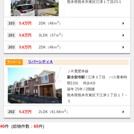
熊本県熊本市東区江津１丁目23-1
2
103
5.4万円
2DK（48ｍ
）
2
201
5.8万円
3LDK（57ｍ
）
2
203
5.6万円
2DK（48ｍ
）
リバーシティＡ
アパート
ＪＲ豊肥本線
新水前寺駅
/ 江津３丁目 バス乗車時
間13分 停歩4分
築年 25年 / 2階建
熊本県熊本市東区下江津１丁目１７－
３
2
202
5.4万円
2LDK（61.68ｍ
）
40
件 (総物件数：
65
件)