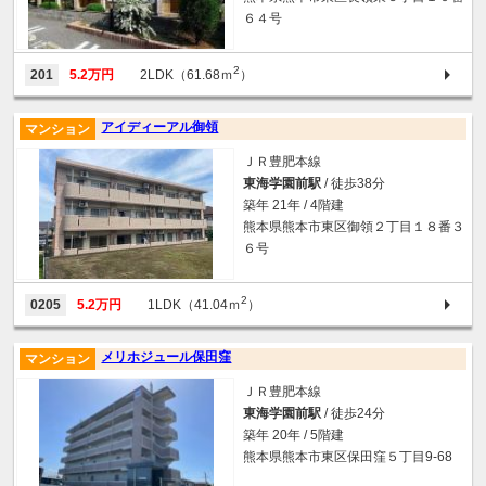
６４号
2
201
5.2万円
2LDK（61.68ｍ
）
アイディーアル御領
マンション
ＪＲ豊肥本線
東海学園前駅
/ 徒歩38分
築年 21年 / 4階建
熊本県熊本市東区御領２丁目１８番３
６号
2
0205
5.2万円
1LDK（41.04ｍ
）
メリホジュール保田窪
マンション
ＪＲ豊肥本線
東海学園前駅
/ 徒歩24分
築年 20年 / 5階建
熊本県熊本市東区保田窪５丁目9-68