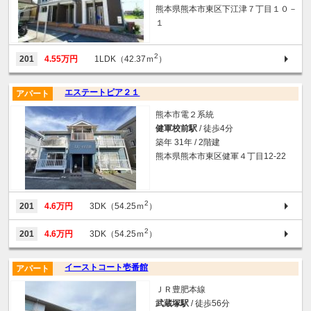
熊本県熊本市東区下江津７丁目１０－
１
2
201
4.55万円
1LDK（42.37ｍ
）
エステートピア２１
アパート
熊本市電２系統
健軍校前駅
/ 徒歩4分
築年 31年 / 2階建
熊本県熊本市東区健軍４丁目12-22
2
201
4.6万円
3DK（54.25ｍ
）
2
201
4.6万円
3DK（54.25ｍ
）
イーストコート壱番館
アパート
ＪＲ豊肥本線
武蔵塚駅
/ 徒歩56分