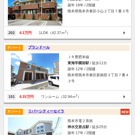
築年 18年 / 2階建
熊本県熊本市東区小山２丁目７番３号
2
202
4.3万円
1LDK（42.37ｍ
）
プランドール
アパート
ＪＲ豊肥本線
東海学園前駅
/ 徒歩11分
築年 12年 / 2階建
熊本県熊本市東区新南部３丁目７番４
３号
2
101
4.35万円
ワンルーム（32.94ｍ
）
リバーシティーセイラ
アパート
熊本市電２系統
神水交差点駅
/ 徒歩25分
築年 17年 / 2階建