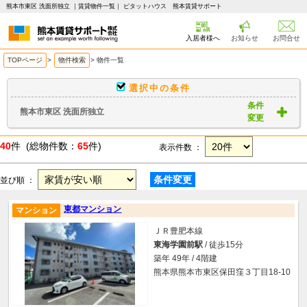
熊本市東区 洗面所独立 ｜賃貸物件一覧｜ ピタットハウス 熊本賃貸サポート
入居者様へ
お知らせ
お問合せ
TOPページ
>
物件検索
>
物件一覧
選択中の条件
条件
熊本市東区 洗面所独立
変更
40
件 (総物件数：
65
件)
表示件数 ：
条件変更
並び順 ：
東都マンション
マンション
ＪＲ豊肥本線
東海学園前駅
/ 徒歩15分
築年 49年 / 4階建
熊本県熊本市東区保田窪３丁目18-10