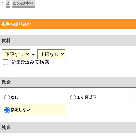
2
次の20件>>
1
条件を絞り込む
賃料
～
管理費込みで検索
敷金
なし
１ヶ月以下
指定しない
礼金