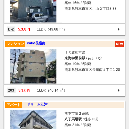
築年 16年 / 2階建
熊本県熊本市東区小山２丁目8-38
2
B-2
5.3万円
1LDK（49.68ｍ
）
Patio長嶺南
マンション
ＪＲ豊肥本線
東海学園前駅
/ 徒歩30分
築年 19年 / 5階建
熊本県熊本市東区長嶺南１丁目1-28
2
203
5.3万円
1LDK（40.14ｍ
）
ドリーム江津
アパート
熊本市電２系統
八丁馬場駅
/ 徒歩13分
築年 31年 / 2階建