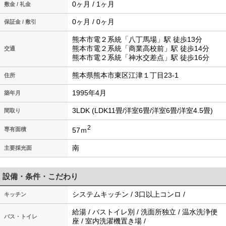
0ヶ月 / 1ヶ月
敷金 / 礼金
0ヶ月 / 0ヶ月
保証金 / 敷引
熊本市電２系統「八丁馬場」駅 徒歩13分
熊本市電２系統「商業高校前」駅 徒歩14分
交通
熊本市電２系統「神水交差点」駅 徒歩16分
熊本県熊本市東区江津１丁目23-1
住所
1995年4月
築年月
3LDK (LDK11畳/洋室6畳/洋室6畳/洋室4.5畳)
間取り
2
57ｍ
専有面積
南
主要採光面
設備・条件・こだわり
システムキッチン / 3口以上コンロ /
キッチン
給湯 / バストイレ別 / 洗面所独立 / 温水洗浄便
バス・トイレ
座 / 室内洗濯機置き場 /