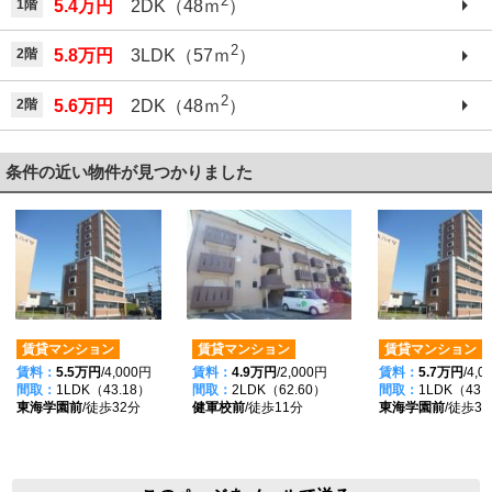
2
1階
5.4万円
2DK（48ｍ
）
2
2階
5.8万円
3LDK（57ｍ
）
2
2階
5.6万円
2DK（48ｍ
）
条件の近い物件が見つかりました
賃貸マンション
賃貸マンション
賃貸マンション
賃料：
5.5万円
/4,000円
賃料：
4.9万円
/2,000円
賃料：
5.7万円
/4,
間取：
1LDK（43.18）
間取：
2LDK（62.60）
間取：
1LDK（43.
東海学園前
/徒歩32分
健軍校前
/徒歩11分
東海学園前
/徒歩3