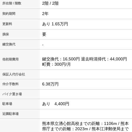
2階 / 2階
所在階 / 階数
2年
契約期間
あり 1.65万円
更新料
要
損保
-
鍵交換代
鍵交換代：16,500円 退去時清掃代：44,000円
他初期費用
町費：300円/月
保証人代行会社
6.38万円
仲介手数料
バイク置き場
あり 4,400円
駐車場
近隣駐車場
熊本県立湧心館高校までの距離：1106m / 熊本
県庁までの距離：2023m / 熊本江津郵便局まで