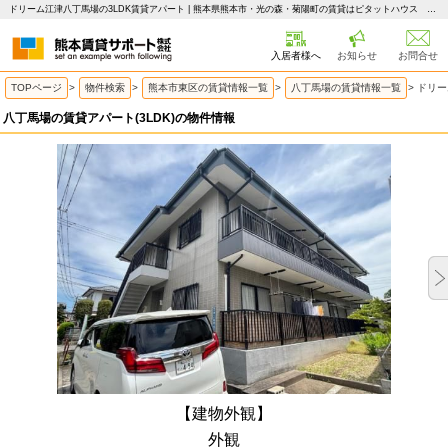
ドリーム江津八丁馬場の3LDK賃貸アパート | 熊本県熊本市・光の森・菊陽町の賃貸はピタットハウス 熊本賃貸サポート
入居者様へ
お知らせ
お問合せ
TOPページ
>
物件検索
>
熊本市東区の賃貸情報一覧
>
八丁馬場の賃貸情報一覧
>
ドリー
八丁馬場の賃貸アパート(3LDK)の物件情報
【建物外観】
外観