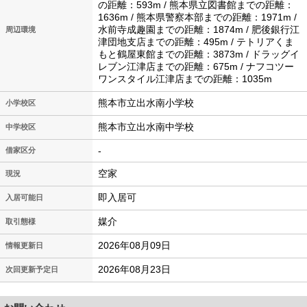
の距離：593m / 熊本県立図書館までの距離：
1636m / 熊本県警察本部までの距離：1971m /
水前寺成趣園までの距離：1874m / 肥後銀行江
周辺環境
津団地支店までの距離：495m / テトリアくま
もと鶴屋東館までの距離：3873m / ドラッグイ
レブン江津店までの距離：675m / ナフコツー
ワンスタイル江津店までの距離：1035m
熊本市立出水南小学校
小学校区
熊本市立出水南中学校
中学校区
-
借家区分
空家
現況
即入居可
入居可能日
媒介
取引態様
2026年08月09日
情報更新日
2026年08月23日
次回更新予定日