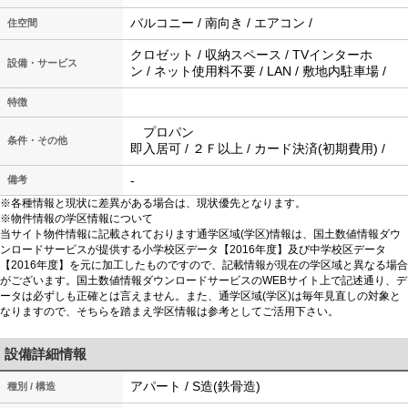
バルコニー / 南向き / エアコン /
住空間
クロゼット / 収納スペース / TVインターホ
設備・サービス
ン / ネット使用料不要 / LAN / 敷地内駐車場 /
特徴
プロパン
条件・その他
即入居可 / ２Ｆ以上 / カード決済(初期費用) /
-
備考
※各種情報と現状に差異がある場合は、現状優先となります。
※物件情報の学区情報について
当サイト物件情報に記載されております通学区域(学区)情報は、国土数値情報ダウ
ンロードサービスが提供する小学校区データ【2016年度】及び中学校区データ
【2016年度】を元に加工したものですので、記載情報が現在の学区域と異なる場合
がございます。国土数値情報ダウンロードサービスのWEBサイト上で記述通り、デ
ータは必ずしも正確とは言えません。また、通学区域(学区)は毎年見直しの対象と
なりますので、そちらを踏まえ学区情報は参考としてご活用下さい。
設備詳細情報
アパート / S造(鉄骨造)
種別 / 構造