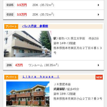
2
0105
3.5万円
2DK（35.72ｍ
）
2
0102
3.5万円
2DK（35.72ｍ
）
パレス丹波 参番館
アパート
駅
/ 都市バス 県立大学前 停歩2分
築年 14年 / 3階建
熊本県熊本市東区月出２丁目６番１３
号
2
206
4万円
ワンルーム（30.35ｍ
）
Ｌｉｂｒａ ｈｏｕｓｅ Ⅰ
アパート
ＪＲ豊肥本線
武蔵塚駅
/ 徒歩45分
築年 18年 / 2階建
熊本県熊本市東区小山２丁目７番３号