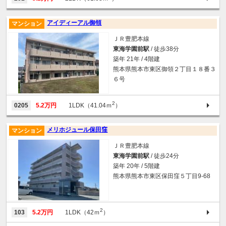
アイディーアル御領
マンション
ＪＲ豊肥本線
東海学園前駅
/ 徒歩38分
築年 21年 / 4階建
熊本県熊本市東区御領２丁目１８番３
６号
2
0205
5.2万円
1LDK（41.04ｍ
）
メリホジュール保田窪
マンション
ＪＲ豊肥本線
東海学園前駅
/ 徒歩24分
築年 20年 / 5階建
熊本県熊本市東区保田窪５丁目9-68
2
103
5.2万円
1LDK（42ｍ
）