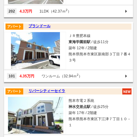
2
202
4.3万円
1LDK（42.37ｍ
）
プランドール
アパート
ＪＲ豊肥本線
東海学園前駅
/ 徒歩11分
築年 12年 / 2階建
熊本県熊本市東区新南部３丁目７番４
３号
2
101
4.35万円
ワンルーム（32.94ｍ
）
リバーシティーセイラ
アパート
熊本市電２系統
神水交差点駅
/ 徒歩25分
築年 17年 / 2階建
熊本県熊本市東区下江津７丁目１０－
１