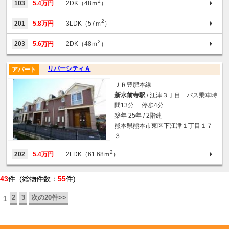
2
103
5.4万円
2DK（48ｍ
）
2
201
5.8万円
3LDK（57ｍ
）
2
203
5.6万円
2DK（48ｍ
）
リバーシティＡ
アパート
ＪＲ豊肥本線
新水前寺駅
/ 江津３丁目 バス乗車時
間13分 停歩4分
築年 25年 / 2階建
熊本県熊本市東区下江津１丁目１７－
３
2
202
5.4万円
2LDK（61.68ｍ
）
43
件 (総物件数：
55
件)
2
3
次の20件>>
1