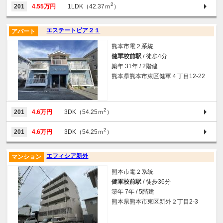
2
201
4.55万円
1LDK（42.37ｍ
）
エステートピア２１
アパート
熊本市電２系統
健軍校前駅
/ 徒歩4分
築年 31年 / 2階建
熊本県熊本市東区健軍４丁目12-22
2
201
4.6万円
3DK（54.25ｍ
）
2
201
4.6万円
3DK（54.25ｍ
）
エフィシア新外
マンション
熊本市電２系統
健軍校前駅
/ 徒歩36分
築年 7年 / 5階建
熊本県熊本市東区新外２丁目2-3