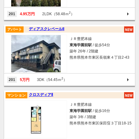
2
201
4.95万円
2LDK（58.48ｍ
）
ディアスクレペールII
アパート
ＪＲ豊肥本線
東海学園前駅
/ 徒歩54分
築年 26年 / 2階建
熊本県熊本市東区長嶺東４丁目2-43
2
201
5万円
3DK（54.45ｍ
）
クロスディアⅡ
マンション
ＪＲ豊肥本線
東海学園前駅
/ 徒歩16分
築年 3年 / 3階建
熊本県熊本市東区保田窪３丁目18-15