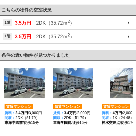
こちらの物件の空室状況
2
1階
3.5万円
2DK（35.72ｍ
）
2
1階
3.5万円
2DK（35.72ｍ
）
条件の近い物件が見つかりました
賃貸マンション
賃貸マンション
賃貸マンション
賃料：
3.4万円
/3,000円
賃料：
3.4万円
/3,000円
賃料：
4万円
/2,000円
間取：
2DK（51.79）
間取：
2DK（51.79）
間取：
1K（24.48）
東海学園前
/徒歩15分
東海学園前
/徒歩15分
神水交差点
/徒歩17分