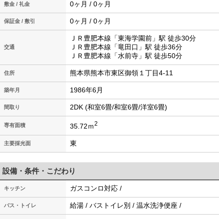
0ヶ月 / 0ヶ月
敷金 / 礼金
0ヶ月 / 0ヶ月
保証金 / 敷引
ＪＲ豊肥本線「東海学園前」駅 徒歩30分
ＪＲ豊肥本線「竜田口」駅 徒歩36分
交通
ＪＲ豊肥本線「水前寺」駅 徒歩50分
熊本県熊本市東区御領１丁目4-11
住所
1986年6月
築年月
2DK (和室6畳/和室6畳/洋室6畳)
間取り
2
35.72ｍ
専有面積
東
主要採光面
設備・条件・こだわり
ガスコンロ対応 /
キッチン
給湯 / バストイレ別 / 温水洗浄便座 /
バス・トイレ