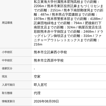
私立東海大学付属熊本星翔高校までの距離：
2206m / 熊本市東区役所託麻まちづくりセンま
での距離：2151m / 熊本下南部郵便局までの距
離：487m / 熊本県点字図書館までの距離：
1978m / 熊本県警察本部までの距離：4188m /
託麻団地緑地までの距離：794m / 肥後銀行下
周辺環境
南部支店までの距離：324m / 鶴屋百貨店生活
彩館熊本赤十字病院までの距離：2468m / ドラ
ッグイレブン御領店までの距離：316m / ファ
ニチャーアウトレットエックスまでの距離：
216m
熊本市立託麻西小学校
小学校区
熊本市立西原中学校
中学校区
-
借家区分
空家
現況
即入居可
入居可能日
代理
取引態様
2026年08月09日
情報更新日