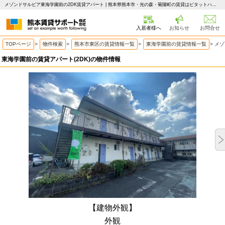
メゾンドサルビア東海学園前の2DK賃貸アパート | 熊本県熊本市・光の森・菊陽町の賃貸はピタットハウス 熊本賃貸サポート
入居者様へ
お知らせ
お問合せ
TOPページ
>
物件検索
>
熊本市東区の賃貸情報一覧
>
東海学園前の賃貸情報一覧
>
メゾ
東海学園前の賃貸アパート(2DK)の物件情報
【建物外観】
外観