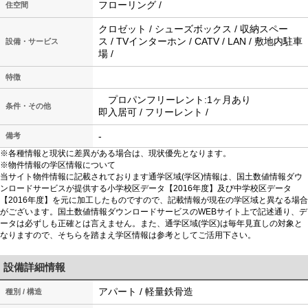
フローリング /
住空間
クロゼット / シューズボックス / 収納スペー
ス / TVインターホン / CATV / LAN / 敷地内駐車
設備・サービス
場 /
特徴
プロパンフリーレント:1ヶ月あり
条件・その他
即入居可 / フリーレント /
-
備考
※各種情報と現状に差異がある場合は、現状優先となります。
※物件情報の学区情報について
当サイト物件情報に記載されております通学区域(学区)情報は、国土数値情報ダウ
ンロードサービスが提供する小学校区データ【2016年度】及び中学校区データ
【2016年度】を元に加工したものですので、記載情報が現在の学区域と異なる場合
がございます。国土数値情報ダウンロードサービスのWEBサイト上で記述通り、デ
ータは必ずしも正確とは言えません。また、通学区域(学区)は毎年見直しの対象と
なりますので、そちらを踏まえ学区情報は参考としてご活用下さい。
設備詳細情報
アパート / 軽量鉄骨造
種別 / 構造