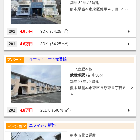
築年 31年 / 2階建
熊本県熊本市東区健軍４丁目12-22
2
201
4.6万円
3DK（54.25ｍ
）
2
201
4.6万円
3DK（54.25ｍ
）
イーストコート壱番館
アパート
ＪＲ豊肥本線
武蔵塚駅
/ 徒歩56分
築年 28年 / 2階建
熊本県熊本市東区長嶺東５丁目５－２
４
2
202
4.8万円
2LDK（50.78ｍ
）
エフィシア新外
マンション
熊本市電２系統