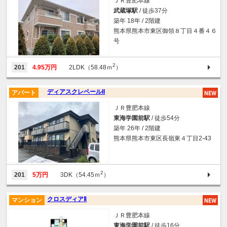
ＪＲ豊肥本線
武蔵塚駅
/ 徒歩37分
築年 18年 / 2階建
熊本県熊本市東区御領８丁目４番４６
号
2
201
4.95万円
2LDK（58.48ｍ
）
ディアスクレペールII
アパート
ＪＲ豊肥本線
東海学園前駅
/ 徒歩54分
築年 26年 / 2階建
熊本県熊本市東区長嶺東４丁目2-43
2
201
5万円
3DK（54.45ｍ
）
クロスディアⅡ
マンション
ＪＲ豊肥本線
東海学園前駅
/ 徒歩16分