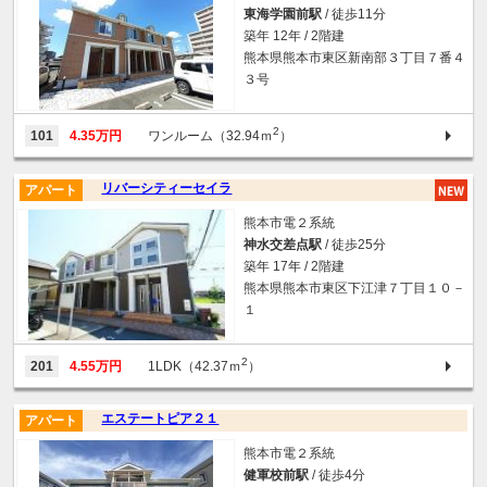
東海学園前駅
/ 徒歩11分
築年 12年 / 2階建
熊本県熊本市東区新南部３丁目７番４
３号
2
101
4.35万円
ワンルーム（32.94ｍ
）
リバーシティーセイラ
アパート
熊本市電２系統
神水交差点駅
/ 徒歩25分
築年 17年 / 2階建
熊本県熊本市東区下江津７丁目１０－
１
2
201
4.55万円
1LDK（42.37ｍ
）
エステートピア２１
アパート
熊本市電２系統
健軍校前駅
/ 徒歩4分