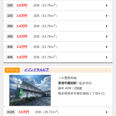
2
105
3.6万円
2DK（51.79ｍ
）
2
103
3.6万円
2DK（51.79ｍ
）
2
306
3.4万円
2DK（51.79ｍ
）
2
306
3.4万円
2DK（51.79ｍ
）
2
406
3.4万円
2DK（51.79ｍ
）
2
406
3.4万円
2DK（51.79ｍ
）
メゾンドサルビア
アパート
ＪＲ豊肥本線
東海学園前駅
/ 徒歩30分
築年 40年 / 2階建
熊本県熊本市東区御領１丁目4-11
2
0105
3.5万円
2DK（35.72ｍ
）