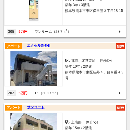
築年 3年 / 3階建
熊本県熊本市東区保田窪３丁目18-15
2
305
5万円
ワンルーム（28.7ｍ
）
エクセル新外Ⅲ
アパート
駅
/ 都市小峯営業所 停歩3分
築年 10年 / 2階建
熊本県熊本市東区新外４丁目８番４３
号
2
202
5万円
1K（30.27ｍ
）
サンコート
アパート
駅
/ 上南部 停歩5分
築年 15年 / 2階建