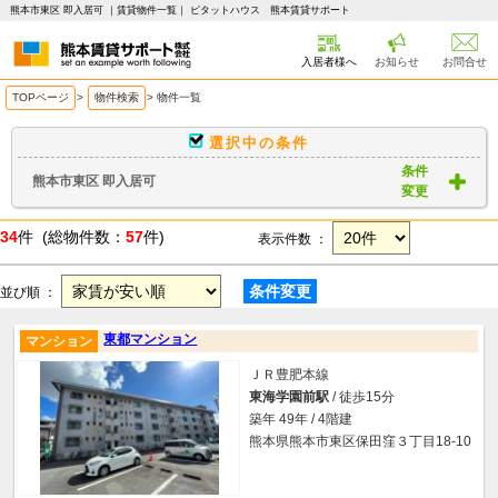
熊本市東区 即入居可 ｜賃貸物件一覧｜ ピタットハウス 熊本賃貸サポート
入居者様へ
お知らせ
お問合せ
TOPページ
>
物件検索
>
物件一覧
選択中の条件
条件
熊本市東区 即入居可
変更
34
件 (総物件数：
57
件)
表示件数 ：
条件変更
並び順 ：
東都マンション
マンション
ＪＲ豊肥本線
東海学園前駅
/ 徒歩15分
築年 49年 / 4階建
熊本県熊本市東区保田窪３丁目18-10