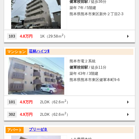
健軍校前駅
/ 徒歩36分
築年 7年 / 5階建
熊本県熊本市東区新外２丁目2-3
2
103
4.8万円
1K（29.58ｍ
）
荘林ハイツⅡ
マンション
熊本市電２系統
健軍校前駅
/ 徒歩11分
築年 43年 / 3階建
熊本県熊本市東区健軍本町9-6
2
101
4.9万円
2LDK（62.6ｍ
）
2
302
4.9万円
2LDK（62.6ｍ
）
ブリーゼＢ
アパート