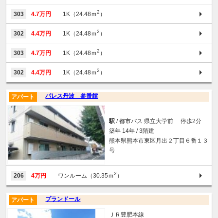
2
303
4.7万円
1K（24.48ｍ
）
2
302
4.4万円
1K（24.48ｍ
）
2
303
4.7万円
1K（24.48ｍ
）
2
302
4.4万円
1K（24.48ｍ
）
パレス丹波 参番館
アパート
駅
/ 都市バス 県立大学前 停歩2分
築年 14年 / 3階建
熊本県熊本市東区月出２丁目６番１３
号
2
206
4万円
ワンルーム（30.35ｍ
）
プランドール
アパート
ＪＲ豊肥本線