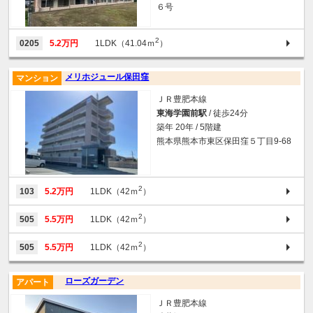
６号
2
0205
5.2万円
1LDK（41.04ｍ
）
メリホジュール保田窪
マンション
ＪＲ豊肥本線
東海学園前駅
/ 徒歩24分
築年 20年 / 5階建
熊本県熊本市東区保田窪５丁目9-68
2
103
5.2万円
1LDK（42ｍ
）
2
505
5.5万円
1LDK（42ｍ
）
2
505
5.5万円
1LDK（42ｍ
）
ローズガーデン
アパート
ＪＲ豊肥本線