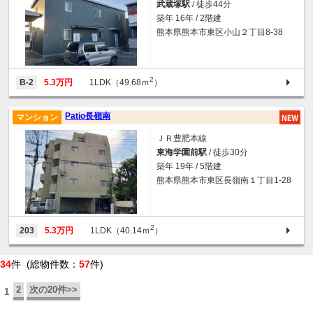
武蔵塚駅
/ 徒歩44分
築年 16年 / 2階建
熊本県熊本市東区小山２丁目8-38
2
B-2
5.3万円
1LDK（49.68ｍ
）
Patio長嶺南
マンション
ＪＲ豊肥本線
東海学園前駅
/ 徒歩30分
築年 19年 / 5階建
熊本県熊本市東区長嶺南１丁目1-28
2
203
5.3万円
1LDK（40.14ｍ
）
34
件 (総物件数：
57
件)
2
次の20件>>
1