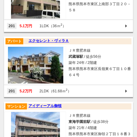
熊本県熊本市東区上南部３丁目２０－
５８
2
201
5.1万円
1LDK（36ｍ
）
エクセレント・ヴィラＡ
アパート
ＪＲ豊肥本線
武蔵塚駅
/ 徒歩56分
築年 24年 / 2階建
熊本県熊本市東区長嶺東６丁目１０番
６４号
2
201
5.2万円
2LDK（61.68ｍ
）
アイディーアル御領
マンション
ＪＲ豊肥本線
東海学園前駅
/ 徒歩38分
築年 21年 / 4階建
熊本県熊本市東区御領２丁目１８番３