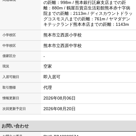
の距離：998m / 熊本銀行託麻支店までの距
離：880m / 鶴屋百貨店生活彩館熊本赤十字病
院までの距離：2113m / ディスカウントドラッ
グコスモス八までの距離：761m / ヤマダデン
キテックランド熊本本店までの距離：1143m
熊本市立西原小学校
小学校区
熊本市立西原中学校
中学校区
-
借家区分
空家
現況
即入居可
入居可能日
代理
取引態様
2026年08月06日
情報更新日
2026年08月20日
次回更新予定日
お問い合わせ