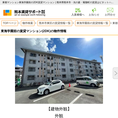
東都マンション東海学園前の2DK賃貸マンション | 熊本県熊本市・光の森・菊陽町の賃貸はピタットハウス 熊本賃貸サポート
入居者様へ
お知らせ
お問合せ
TOPページ
>
物件検索
>
熊本市東区の賃貸情報一覧
>
東海学園前の賃貸情報一覧
>
東都
東海学園前の賃貸マンション(2DK)の物件情報
【建物外観】
外観