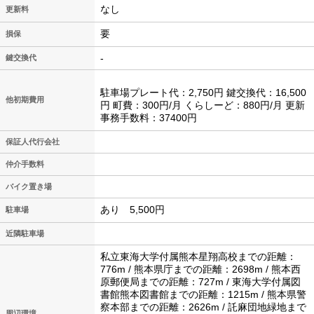
なし
更新料
要
損保
-
鍵交換代
駐車場プレート代：2,750円 鍵交換代：16,500
他初期費用
円 町費：300円/月 くらしーど：880円/月 更新
事務手数料：37400円
保証人代行会社
仲介手数料
バイク置き場
あり 5,500円
駐車場
近隣駐車場
私立東海大学付属熊本星翔高校までの距離：
776m / 熊本県庁までの距離：2698m / 熊本西
原郵便局までの距離：727m / 東海大学付属図
書館熊本図書館までの距離：1215m / 熊本県警
察本部までの距離：2626m / 託麻団地緑地まで
周辺環境