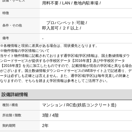
設備・サービス
用料不要 / LAN / 敷地内駐車場 /
特徴
プロパンペット:可能 /
条件・その他
即入居可 / ２Ｆ以上 /
-
備考
※各種情報と現状に差異がある場合は、現状優先となります。
※物件情報の学区情報について
当サイト物件情報に記載されております通学区域(学区)情報は、国土数値情報ダウ
ンロードサービスが提供する小学校区データ【2016年度】及び中学校区データ
【2016年度】を元に加工したものですので、記載情報が現在の学区域と異なる場合
がございます。国土数値情報ダウンロードサービスのWEBサイト上で記述通り、デ
ータは必ずしも正確とは言えません。また、通学区域(学区)は毎年見直しの対象と
なりますので、そちらを踏まえ学区情報は参考としてご活用下さい。
設備詳細情報
マンション / RC造(鉄筋コンクリート造)
種別 / 構造
3階 / 4階
所在階 / 階数
2年
契約期間