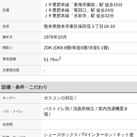
ＪＲ豊肥本線「東海学園前」駅 徒歩15分
ＪＲ豊肥本線「竜田口」駅 徒歩24分
交通
ＪＲ豊肥本線「水前寺」駅 徒歩32分
熊本県熊本市東区保田窪３丁目18-10
住所
1976年10月
築年月
2DK (DK8.8畳/和室6畳/洋室6.1畳)
間取り
2
51.79ｍ
専有面積
-
主要採光面
設備・条件・こだわり
ガスコンロ対応 /
キッチン
バストイレ別 / 洗面所独立 / 室内洗濯機置き
バス・トイレ
場 /
住空間
シューズボックス / TVインターホン / ネット使