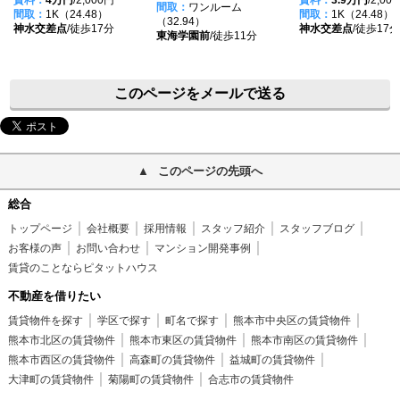
賃料：
4万円
/2,000円
賃料：
3.9万円
/2,00
間取：
ワンルーム
間取：
1K（24.48）
間取：
1K（24.48）
（32.94）
神水交差点
/徒歩17分
神水交差点
/徒歩17分
東海学園前
/徒歩11分
このページをメールで送る
このページの先頭へ
総合
トップページ
会社概要
採用情報
スタッフ紹介
スタッフブログ
お客様の声
お問い合わせ
マンション開発事例
賃貸のことならピタットハウス
不動産を借りたい
賃貸物件を探す
学区で探す
町名で探す
熊本市中央区の賃貸物件
熊本市北区の賃貸物件
熊本市東区の賃貸物件
熊本市南区の賃貸物件
熊本市西区の賃貸物件
高森町の賃貸物件
益城町の賃貸物件
大津町の賃貸物件
菊陽町の賃貸物件
合志市の賃貸物件