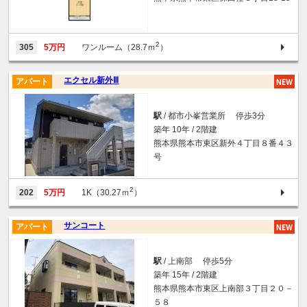
2
305
5万円
ワンルーム（28.7ｍ
）
エクセル新外Ⅲ
アパート
駅
/ 都市小峯営業所 停歩3分
築年 10年 / 2階建
熊本県熊本市東区新外４丁目８番４３
号
2
202
5万円
1K（30.27ｍ
）
サンコート
アパート
駅
/ 上南部 停歩5分
築年 15年 / 2階建
熊本県熊本市東区上南部３丁目２０－
５８