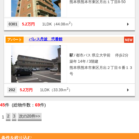
熊本県熊本市東区月出１丁目8-50
2
0301
5.2万円
1LDK（44.08ｍ
）
パレス丹波 弐番館
アパート
駅
/ 都市バス 県立大学前 停歩2分
築年 14年 / 3階建
熊本県熊本市東区月出２丁目６番１３
号
2
202
5.2万円
1LDK（33.39ｍ
）
45
件 (総物件数：
69
件)
2
3
次の20件>>
1
条件を絞り込む