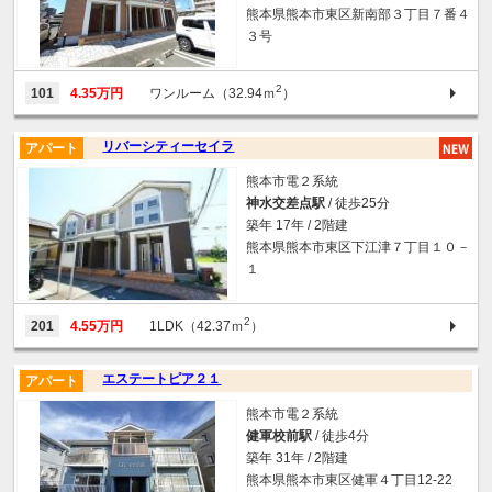
熊本県熊本市東区新南部３丁目７番４
３号
2
101
4.35万円
ワンルーム（32.94ｍ
）
リバーシティーセイラ
アパート
熊本市電２系統
神水交差点駅
/ 徒歩25分
築年 17年 / 2階建
熊本県熊本市東区下江津７丁目１０－
１
2
201
4.55万円
1LDK（42.37ｍ
）
エステートピア２１
アパート
熊本市電２系統
健軍校前駅
/ 徒歩4分
築年 31年 / 2階建
熊本県熊本市東区健軍４丁目12-22