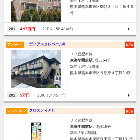
築年 18年 / 2階建
熊本県熊本市東区御領８丁目４番４６
号
2
201
4.95万円
2LDK（58.48ｍ
）
ディアスクレペールII
アパート
ＪＲ豊肥本線
東海学園前駅
/ 徒歩54分
築年 26年 / 2階建
熊本県熊本市東区長嶺東４丁目2-43
2
201
5万円
3DK（54.45ｍ
）
クロスディアⅡ
マンション
ＪＲ豊肥本線
東海学園前駅
/ 徒歩16分
築年 3年 / 3階建
熊本県熊本市東区保田窪３丁目18-15