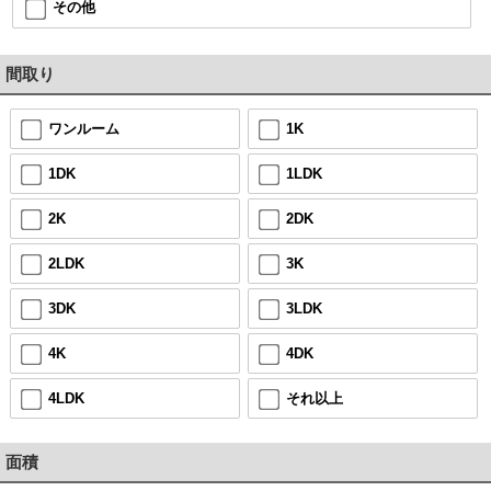
その他
間取り
ワンルーム
1K
1DK
1LDK
2K
2DK
2LDK
3K
3DK
3LDK
4K
4DK
4LDK
それ以上
面積