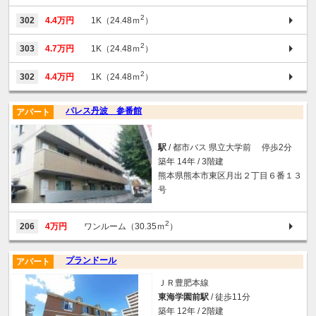
2
302
4.4万円
1K（24.48ｍ
）
2
303
4.7万円
1K（24.48ｍ
）
2
302
4.4万円
1K（24.48ｍ
）
パレス丹波 参番館
アパート
駅
/ 都市バス 県立大学前 停歩2分
築年 14年 / 3階建
熊本県熊本市東区月出２丁目６番１３
号
2
206
4万円
ワンルーム（30.35ｍ
）
プランドール
アパート
ＪＲ豊肥本線
東海学園前駅
/ 徒歩11分
築年 12年 / 2階建