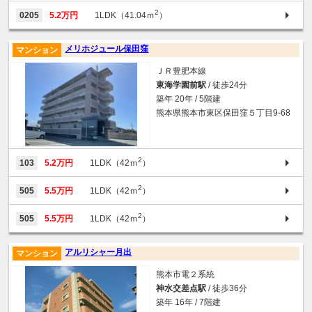
2
0205
5.2万円
1LDK（41.04ｍ
）
メリホジュール保田窪
マンション
ＪＲ豊肥本線
東海学園前駅
/ 徒歩24分
築年 20年 / 5階建
熊本県熊本市東区保田窪５丁目9-68
2
103
5.2万円
1LDK（42ｍ
）
2
505
5.5万円
1LDK（42ｍ
）
2
505
5.5万円
1LDK（42ｍ
）
アルリシャー月出
マンション
熊本市電２系統
神水交差点駅
/ 徒歩36分
築年 16年 / 7階建