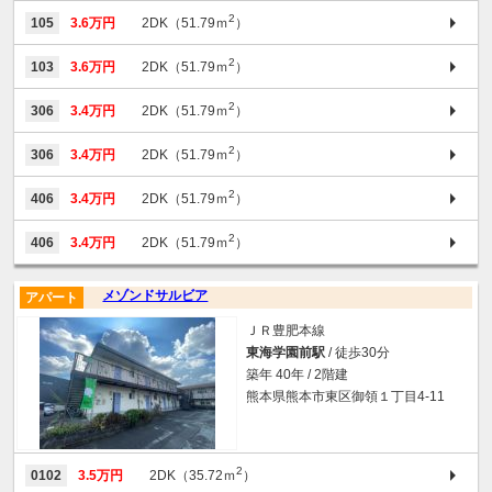
2
105
3.6万円
2DK（51.79ｍ
）
2
103
3.6万円
2DK（51.79ｍ
）
2
306
3.4万円
2DK（51.79ｍ
）
2
306
3.4万円
2DK（51.79ｍ
）
2
406
3.4万円
2DK（51.79ｍ
）
2
406
3.4万円
2DK（51.79ｍ
）
メゾンドサルビア
アパート
ＪＲ豊肥本線
東海学園前駅
/ 徒歩30分
築年 40年 / 2階建
熊本県熊本市東区御領１丁目4-11
2
0102
3.5万円
2DK（35.72ｍ
）