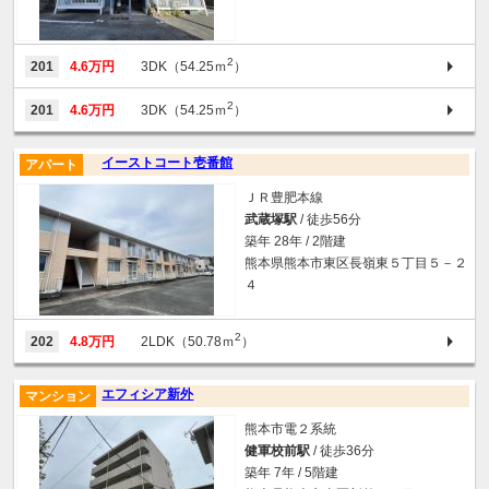
2
201
4.6万円
3DK（54.25ｍ
）
2
201
4.6万円
3DK（54.25ｍ
）
イーストコート壱番館
アパート
ＪＲ豊肥本線
武蔵塚駅
/ 徒歩56分
築年 28年 / 2階建
熊本県熊本市東区長嶺東５丁目５－２
４
2
202
4.8万円
2LDK（50.78ｍ
）
エフィシア新外
マンション
熊本市電２系統
健軍校前駅
/ 徒歩36分
築年 7年 / 5階建