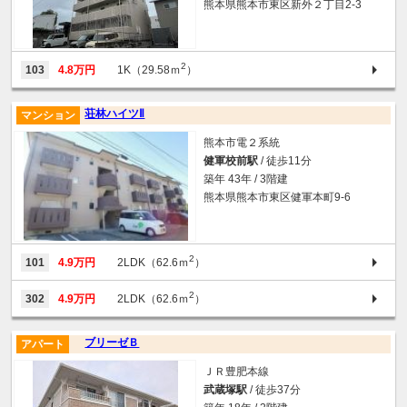
熊本県熊本市東区新外２丁目2-3
2
103
4.8万円
1K（29.58ｍ
）
荘林ハイツⅡ
マンション
熊本市電２系統
健軍校前駅
/ 徒歩11分
築年 43年 / 3階建
熊本県熊本市東区健軍本町9-6
2
101
4.9万円
2LDK（62.6ｍ
）
2
302
4.9万円
2LDK（62.6ｍ
）
ブリーゼＢ
アパート
ＪＲ豊肥本線
武蔵塚駅
/ 徒歩37分