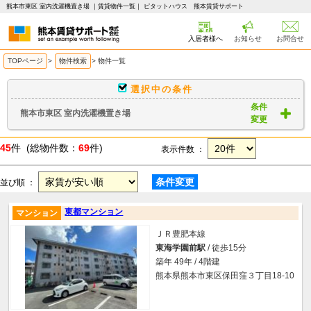
熊本市東区 室内洗濯機置き場 ｜賃貸物件一覧｜ ピタットハウス 熊本賃貸サポート
入居者様へ
お知らせ
お問合せ
TOPページ
>
物件検索
>
物件一覧
選択中の条件
条件
熊本市東区 室内洗濯機置き場
変更
45
件 (総物件数：
69
件)
表示件数 ：
条件変更
並び順 ：
東都マンション
マンション
ＪＲ豊肥本線
東海学園前駅
/ 徒歩15分
築年 49年 / 4階建
熊本県熊本市東区保田窪３丁目18-10