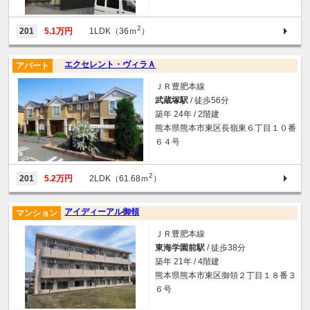
2
201
5.1万円
1LDK（36ｍ
）
エクセレント・ヴィラＡ
アパート
ＪＲ豊肥本線
武蔵塚駅
/ 徒歩56分
築年 24年 / 2階建
熊本県熊本市東区長嶺東６丁目１０番
６４号
2
201
5.2万円
2LDK（61.68ｍ
）
アイディーアル御領
マンション
ＪＲ豊肥本線
東海学園前駅
/ 徒歩38分
築年 21年 / 4階建
熊本県熊本市東区御領２丁目１８番３
６号