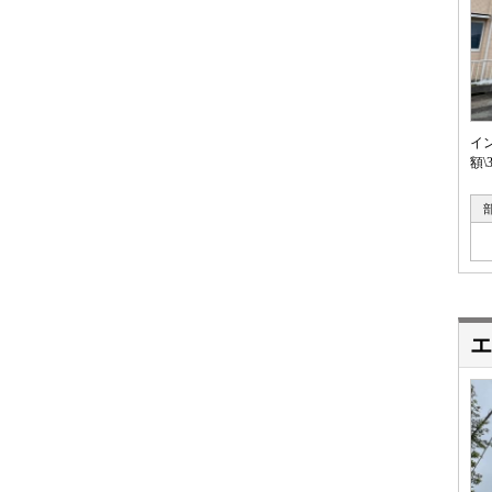
イ
額\
エ