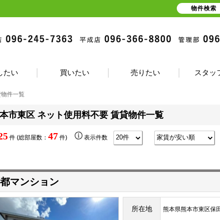
物件検索
したい
買いたい
売りたい
スタッ
貸物件一覧
本市東区 ネット使用料不要 賃貸物件一覧
25
47
件 (総部屋数：
件)
表示件数
都マンション
所在地
熊本県熊本市東区保田窪