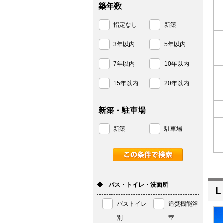
築年数
指定なし
新築
3年以内
5年以内
7年以内
10年以内
15年以内
20年以内
新築・駐車場
新築
駐車場
◆ バス・トイレ・洗面所
Ｌ
バストイレ
追焚機能浴
別
室