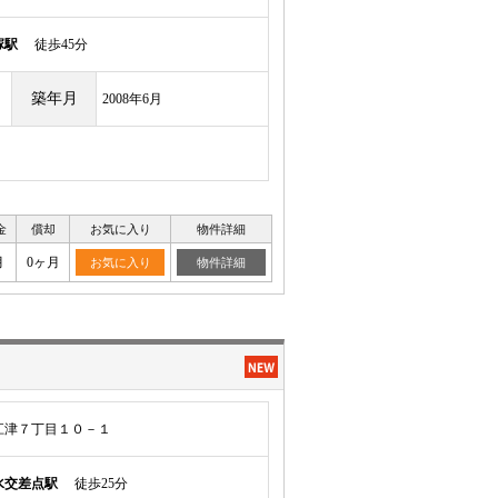
塚駅
徒歩45分
築年月
2008年6月
金
償却
お気に入り
物件詳細
月
0ヶ月
お気に入り
物件詳細
江津７丁目１０－１
水交差点駅
徒歩25分