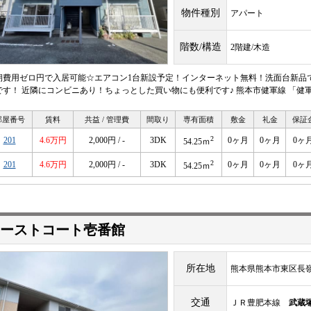
物件種別
アパート
階数/構造
2階建/木造
期費用ゼロ円で入居可能☆エアコン1台新設予定！インターネット無料！洗面台新品
です！ 近隣にコンビニあり！ちょっとした買い物にも便利です♪ 熊本市健軍線 「健
部屋番号
賃料
共益 / 管理費
間取り
専有面積
敷金
礼金
保証
2
201
4.6万円
2,000円 / -
3DK
0ヶ月
0ヶ月
0ヶ
54.25ｍ
2
201
4.6万円
2,000円 / -
3DK
0ヶ月
0ヶ月
0ヶ
54.25ｍ
ーストコート壱番館
所在地
熊本県熊本市東区長
交通
ＪＲ豊肥本線
武蔵