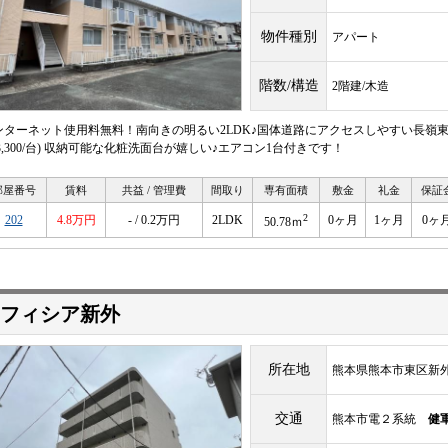
物件種別
アパート
階数/構造
2階建/木造
ンターネット使用料無料！南向きの明るい2LDK♪国体道路にアクセスしやすい長嶺東
3,300/台) 収納可能な化粧洗面台が嬉しい♪エアコン1台付きです！
部屋番号
賃料
共益 / 管理費
間取り
専有面積
敷金
礼金
保証
2
202
4.8万円
- / 0.2万円
2LDK
0ヶ月
1ヶ月
0ヶ
50.78ｍ
フィシア新外
所在地
熊本県熊本市東区新外
交通
熊本市電２系統
健