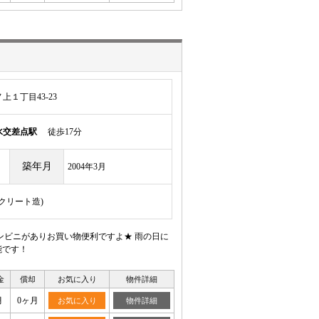
１丁目43-23
水交差点駅
徒歩17分
築年月
2004年3月
ンクリート造)
ンビニがありお買い物便利ですよ★ 雨の日に
能です！
金
償却
お気に入り
物件詳細
月
0ヶ月
お気に入り
物件詳細