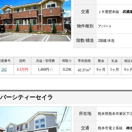
交通
ＪＲ豊肥本線
武蔵
物件種別
アパート
階数/構造
2階建/木造
部屋番号
賃料
共益 / 管理費
間取り
専有面積
敷金
礼金
保証
2
202
4.3万円
1,400円 / -
1LDK
0ヶ月
1ヶ月
0ヶ
42.37ｍ
バーシティーセイラ
所在地
熊本県熊本市東区下
交通
熊本市電２系統
神