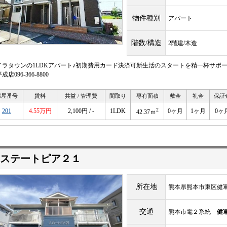
物件種別
アパート
階数/構造
2階建/木造
イラタウンの1LDKアパート♪初期費用カード決済可新生活のスタートを精一杯サポ
成店096-366-8800
部屋番号
賃料
共益 / 管理費
間取り
専有面積
敷金
礼金
保証
2
201
4.55万円
2,100円 / -
1LDK
0ヶ月
1ヶ月
0ヶ
42.37ｍ
ステートピア２１
所在地
熊本県熊本市東区健軍４
交通
熊本市電２系統
健