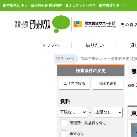
熊本市東区 ネット使用料不要 賃貸物件一覧｜ピタットハウス 熊本賃貸サポート
トップへ
借りたい
貸
TOPページ
熊本市東区 ネット使用料不要 賃
検索条件の変更
熊
エリアで絞る
沿線で絞る
棟数
賃料
東
～
管理費・共益費を含む
敷金なし