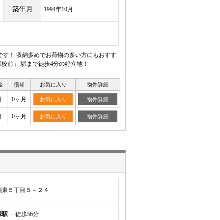
築年月
1994年10月
です！ 収納多めでお荷物の多い方にもおすす
軍校前」 駅まで徒歩4分の好立地！
金
償却
お気に入り
物件詳細
月
0ヶ月
お気に入り
物件詳細
月
0ヶ月
お気に入り
物件詳細
嶺東５丁目５－２４
塚駅
徒歩56分