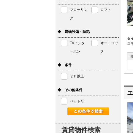
フローリン
ロフト
グ
◆ 建物設備・防犯
セ
TVインタ
オートロッ
ス平
ーホン
ク
◆ 条件
２Ｆ以上
◆ その他条件
エ
ペット可
賃貸物件検索