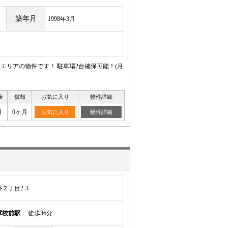
築年月
1998年3月
エリアの物件です！ 駐車場2台確保可能！(月
金
償却
お気に入り
物件詳細
月
0ヶ月
お気に入り
物件詳細
２丁目2-3
軍校前駅
徒歩36分