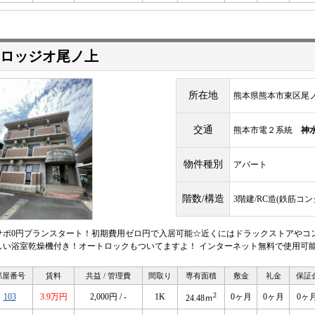
ロッジオ尾ノ上
所在地
熊本県熊本市東区尾ノ上
交通
熊本市電２系統
神
物件種別
アパート
階数/構造
3階建/RC造(鉄筋コ
サポ0円プランスタート！初期費用ゼロ円で入居可能☆近くにはドラックストアやコ
しい浴室乾燥機付き！オートロックもついてますよ！ インターネット無料で使用可
部屋番号
賃料
共益 / 管理費
間取り
専有面積
敷金
礼金
保証
2
103
3.9万円
2,000円 / -
1K
0ヶ月
0ヶ月
0ヶ
24.48ｍ