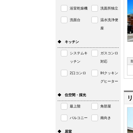
浴室乾燥機
洗面所独立
洗面台
温水洗浄便
座
◆ キッチン
システムキ
ガスコンロ
ッチン
対応
2口コンロ
IHクッキン
グヒーター
◆ 住空間・採光
リ
最上階
角部屋
バルコニー
南向き
◆ 居室