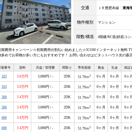
交通
ＪＲ豊肥本線
東海
物件種別
マンション
階数/構造
4階建/RC造(鉄筋コ
初期費用キャンペーン☆初期費用分割払い始めました☆JCOMインターネット無料 T
納多めでお荷物が多い方にもおすすめです！ お問い合わせはピタットハウス光の森店096-
部屋番号
賃料
共益 / 管理費
間取り
専有面積
敷金
礼金
保証
2
105
3.6万円
3,000円 / -
2DK
0ヶ月
0ヶ月
0ヶ
51.79ｍ
2
103
3.6万円
3,000円 / -
2DK
0ヶ月
0ヶ月
0ヶ
51.79ｍ
2
306
3.4万円
3,000円 / -
2DK
0ヶ月
0ヶ月
0ヶ
51.79ｍ
2
306
3.4万円
3,000円 / -
2DK
0ヶ月
0ヶ月
0ヶ
51.79ｍ
2
406
3.4万円
3,000円 / -
2DK
0ヶ月
0ヶ月
0ヶ
51.79ｍ
2
406
3.4万円
3,000円 / -
2DK
0ヶ月
0ヶ月
0ヶ
51.79ｍ