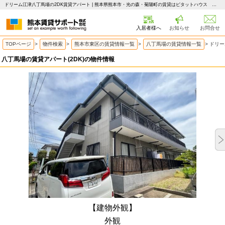
ドリーム江津八丁馬場の2DK賃貸アパート | 熊本県熊本市・光の森・菊陽町の賃貸はピタットハウス 熊本賃貸サポート
入居者様へ
お知らせ
お問合せ
TOPページ
>
物件検索
>
熊本市東区の賃貸情報一覧
>
八丁馬場の賃貸情報一覧
>
ドリー
八丁馬場の賃貸アパート(2DK)の物件情報
【建物外観】
外観