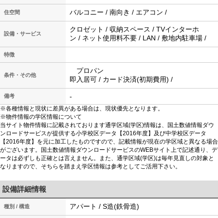
バルコニー / 南向き / エアコン /
住空間
クロゼット / 収納スペース / TVインターホ
設備・サービス
ン / ネット使用料不要 / LAN / 敷地内駐車場 /
特徴
プロパン
条件・その他
即入居可 / カード決済(初期費用) /
-
備考
※各種情報と現状に差異がある場合は、現状優先となります。
※物件情報の学区情報について
当サイト物件情報に記載されております通学区域(学区)情報は、国土数値情報ダウ
ンロードサービスが提供する小学校区データ【2016年度】及び中学校区データ
【2016年度】を元に加工したものですので、記載情報が現在の学区域と異なる場合
がございます。国土数値情報ダウンロードサービスのWEBサイト上で記述通り、デ
ータは必ずしも正確とは言えません。また、通学区域(学区)は毎年見直しの対象と
なりますので、そちらを踏まえ学区情報は参考としてご活用下さい。
設備詳細情報
アパート / S造(鉄骨造)
種別 / 構造