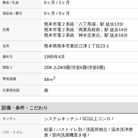
0ヶ月 / 1ヶ月
敷金 / 礼金
0ヶ月 / 0ヶ月
保証金 / 敷引
熊本市電２系統「八丁馬場」駅 徒歩13分
熊本市電２系統「商業高校前」駅 徒歩14分
交通
熊本市電２系統「神水交差点」駅 徒歩16分
熊本県熊本市東区江津１丁目23-1
住所
1995年4月
築年月
2DK (LDK9畳/洋室6畳/洋室6畳)
間取り
2
48ｍ
専有面積
南
主要採光面
設備・条件・こだわり
システムキッチン / 3口以上コンロ /
キッチン
給湯 / バストイレ別 / 洗面所独立 / 温水洗浄便
バス・トイレ
座 / 室内洗濯機置き場 /