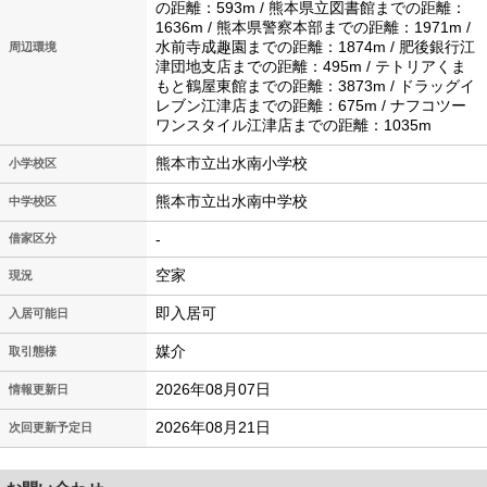
の距離：593m / 熊本県立図書館までの距離：
1636m / 熊本県警察本部までの距離：1971m /
水前寺成趣園までの距離：1874m / 肥後銀行江
周辺環境
津団地支店までの距離：495m / テトリアくま
もと鶴屋東館までの距離：3873m / ドラッグイ
レブン江津店までの距離：675m / ナフコツー
ワンスタイル江津店までの距離：1035m
熊本市立出水南小学校
小学校区
熊本市立出水南中学校
中学校区
-
借家区分
空家
現況
即入居可
入居可能日
媒介
取引態様
2026年08月07日
情報更新日
2026年08月21日
次回更新予定日