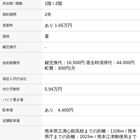
1階 / 2階
所在階 / 階数
2年
契約期間
あり 1.65万円
更新料
要
損保
-
鍵交換代
鍵交換代：16,500円 退去時清掃代：44,000円
他初期費用
町費：300円/月
保証人代行会社
5.94万円
仲介手数料
バイク置き場
あり 4,400円
駐車場
近隣駐車場
熊本県立湧心館高校までの距離：1106m / 熊本
県庁までの距離：2023m / 熊本江津郵便局まで