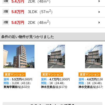
2
1階
5.4万円
2DK（48ｍ
）
2
2階
5.8万円
3LDK（57ｍ
）
2
2階
5.6万円
2DK（48ｍ
）
条件の近い物件が見つかりました
賃貸マンション
賃貸マンション
賃貸マンション
賃料：
5.5万円
/4,000円
賃料：
4.7万円
/2,000円
賃料：
4.6万円
/2,00
間取：
1LDK（43.18）
間取：
1K（24.48）
間取：
1K（24.48）
東海学園前
/徒歩32分
神水交差点
/徒歩17分
神水交差点
/徒歩17分