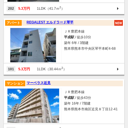
2
202
5.3万円
1LDK（41.7ｍ
）
REGALEST エルドラード琴平
アパート
ＪＲ豊肥本線
平成駅
/ 徒歩10分
築年 6年 / 3階建
熊本県熊本市中央区琴平本町4-68
2
101
5.3万円
1LDK（30.44ｍ
）
マーベラス近見
マンション
ＪＲ豊肥本線
平成駅
/ 徒歩43分
築年 16年 / 7階建
熊本県熊本市南区近見８丁目12-41