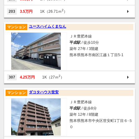
2
203
3.5万円
1K（26.71ｍ
）
ユースハイムくまなん
マンション
ＪＲ豊肥本線
平成駅
/ 徒歩10分
築年 27年 / 3階建
熊本県熊本市南区江越１丁目5-1
2
307
4.25万円
1K（27ｍ
）
ダコタハウス世安
マンション
ＪＲ豊肥本線
平成駅
/ 徒歩8分
築年 12年 / 8階建
熊本県熊本市中央区世安町1丁目６-５
０