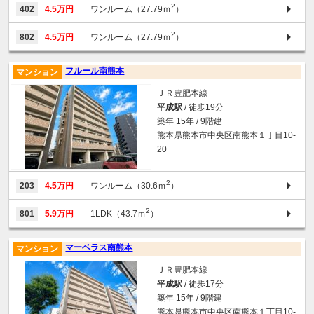
2
402
4.5万円
ワンルーム（27.79ｍ
）
2
802
4.5万円
ワンルーム（27.79ｍ
）
フルール南熊本
マンション
ＪＲ豊肥本線
平成駅
/ 徒歩19分
築年 15年 / 9階建
熊本県熊本市中央区南熊本１丁目10-
20
2
203
4.5万円
ワンルーム（30.6ｍ
）
2
801
5.9万円
1LDK（43.7ｍ
）
マーベラス南熊本
マンション
ＪＲ豊肥本線
平成駅
/ 徒歩17分
築年 15年 / 9階建
熊本県熊本市中央区南熊本１丁目10-