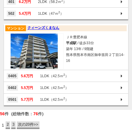
2
401
6.2万円
2LDK（58.2ｍ
）
2
502
5.4万円
1LDK（47ｍ
）
クィーンズくまなん
マンション
ＪＲ豊肥本線
平成駅
/ 徒歩33分
築年 13年 / 9階建
熊本県熊本市南区御幸笛田２丁目14-
16
2
0405
5.6万円
1LDK（42.5ｍ
）
2
0402
5.5万円
1LDK（42.5ｍ
）
2
0501
5.7万円
1LDK（42.5ｍ
）
56
件 (総物件数：
76
件)
2
3
次の20件>>
1