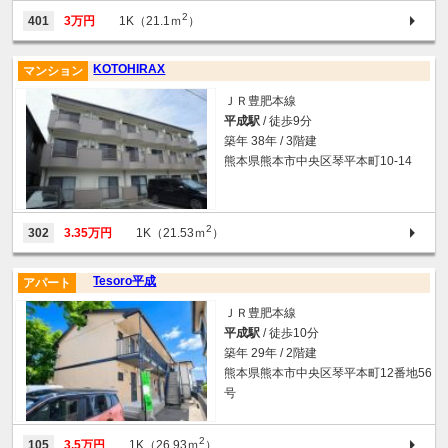
2
401
3万円
1K（21.1ｍ
）
KOTOHIRAX
マンション
ＪＲ豊肥本線
平成駅
/ 徒歩9分
築年 38年 / 3階建
熊本県熊本市中央区琴平本町10-14
2
302
3.35万円
1K（21.53ｍ
）
Tesoro平成
アパート
ＪＲ豊肥本線
平成駅
/ 徒歩10分
築年 29年 / 2階建
熊本県熊本市中央区琴平本町12番地56
号
2
105
3.5万円
1K（26.93ｍ
）