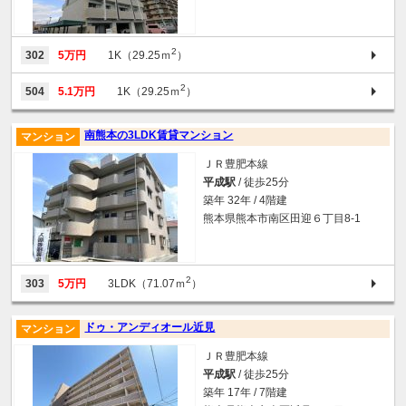
2
302
5万円
1K（29.25ｍ
）
2
504
5.1万円
1K（29.25ｍ
）
南熊本の3LDK賃貸マンション
マンション
ＪＲ豊肥本線
平成駅
/ 徒歩25分
築年 32年 / 4階建
熊本県熊本市南区田迎６丁目8-1
2
303
5万円
3LDK（71.07ｍ
）
ドゥ・アンディオール近見
マンション
ＪＲ豊肥本線
平成駅
/ 徒歩25分
築年 17年 / 7階建