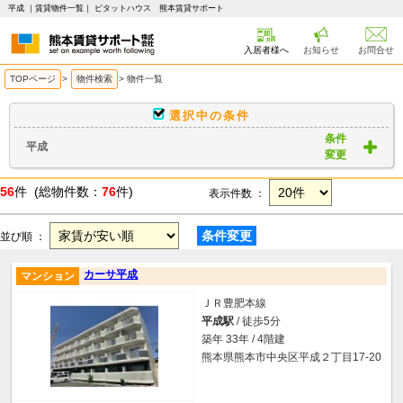
平成 ｜賃貸物件一覧｜ ピタットハウス 熊本賃貸サポート
入居者様へ
お知らせ
お問合せ
TOPページ
>
物件検索
>
物件一覧
選択中の条件
条件
平成
変更
56
件 (総物件数：
76
件)
表示件数 ：
条件変更
並び順 ：
カーサ平成
マンション
ＪＲ豊肥本線
平成駅
/ 徒歩5分
築年 33年 / 4階建
熊本県熊本市中央区平成２丁目17-20