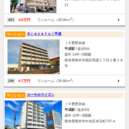
21
2
403
4.6万円
ワンルーム（30.06ｍ
）
Ｇｒａｃｅｆｕｌ平成
マンション
ＪＲ豊肥本線
平成駅
/ 徒歩9分
築年 14年 / 6階建
熊本県熊本市南区馬渡１丁目２番２８
号
2
206
4.7万円
ワンルーム（30.96ｍ
）
カーサホライズン
マンション
ＪＲ豊肥本線
平成駅
/ 徒歩5分
築年 10年 / 8階建
熊本県熊本市中央区本荘町747-4