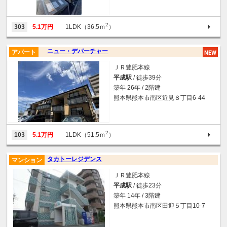
2
303
5.1万円
1LDK（36.5ｍ
）
ニュー・デパーチャー
アパート
ＪＲ豊肥本線
平成駅
/ 徒歩39分
築年 26年 / 2階建
熊本県熊本市南区近見８丁目6-44
2
103
5.1万円
1LDK（51.5ｍ
）
タカトーレジデンス
マンション
ＪＲ豊肥本線
平成駅
/ 徒歩23分
築年 14年 / 3階建
熊本県熊本市南区田迎５丁目10-7