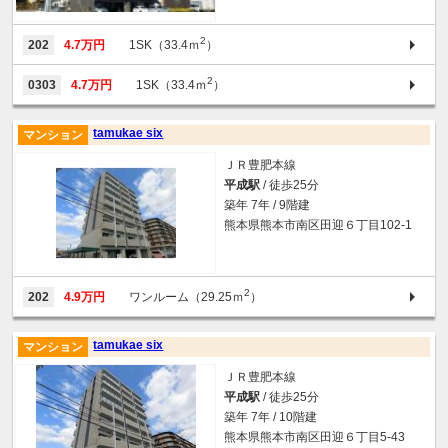
2
202
4.7万円
1SK（33.4ｍ
）
2
0303
4.7万円
1SK（33.4ｍ
）
tamukae six
マンション
ＪＲ豊肥本線
平成駅
/ 徒歩25分
築年 7年 / 9階建
熊本県熊本市南区田迎６丁目102-1
2
202
4.9万円
ワンルーム（29.25ｍ
）
tamukae six
マンション
ＪＲ豊肥本線
平成駅
/ 徒歩25分
築年 7年 / 10階建
熊本県熊本市南区田迎６丁目5-43