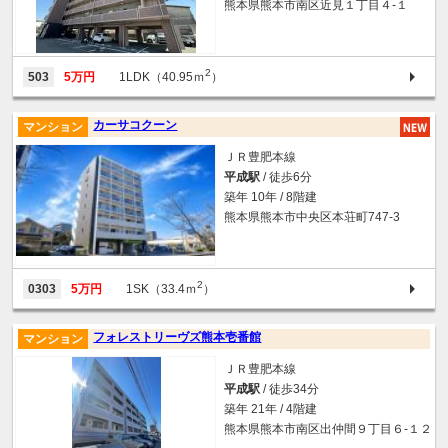
熊本県熊本市南区近見１丁目４-１
2
503
5万円
1LDK（40.95ｍ
）
カーサコクーン
マンション
ＪＲ豊肥本線
平成駅
/ 徒歩6分
築年 10年 / 8階建
熊本県熊本市中央区本荘町747-3
2
0303
5万円
1SK（33.4ｍ
）
フォレストリーヴズ熊本壱番館
マンション
ＪＲ豊肥本線
平成駅
/ 徒歩34分
築年 21年 / 4階建
熊本県熊本市南区出仲間９丁目６-１２