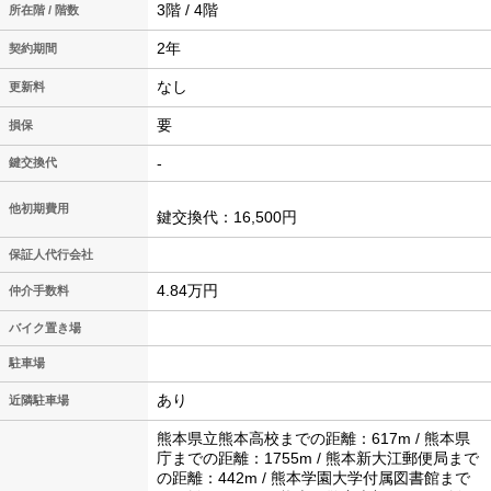
3階 / 4階
所在階 / 階数
2年
契約期間
なし
更新料
要
損保
-
鍵交換代
他初期費用
鍵交換代：16,500円
保証人代行会社
4.84万円
仲介手数料
バイク置き場
駐車場
あり
近隣駐車場
熊本県立熊本高校までの距離：617m / 熊本県
庁までの距離：1755m / 熊本新大江郵便局まで
の距離：442m / 熊本学園大学付属図書館まで