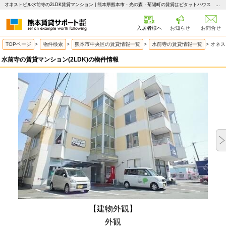
オネストビル水前寺の2LDK賃貸マンション | 熊本県熊本市・光の森・菊陽町の賃貸はピタットハウス 熊本賃貸サポート
入居者様へ
お知らせ
お問合せ
TOPページ
>
物件検索
>
熊本市中央区の賃貸情報一覧
>
水前寺の賃貸情報一覧
>
オネス
水前寺の賃貸マンション(2LDK)の物件情報
【建物外観】
外観