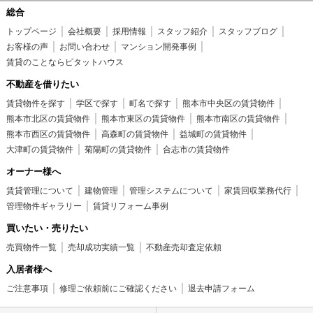
総合
トップページ
会社概要
採用情報
スタッフ紹介
スタッフブログ
お客様の声
お問い合わせ
マンション開発事例
賃貸のことならピタットハウス
不動産を借りたい
賃貸物件を探す
学区で探す
町名で探す
熊本市中央区の賃貸物件
熊本市北区の賃貸物件
熊本市東区の賃貸物件
熊本市南区の賃貸物件
熊本市西区の賃貸物件
高森町の賃貸物件
益城町の賃貸物件
大津町の賃貸物件
菊陽町の賃貸物件
合志市の賃貸物件
オーナー様へ
賃貸管理について
建物管理
管理システムについて
家賃回収業務代行
管理物件ギャラリー
賃貸リフォーム事例
買いたい・売りたい
売買物件一覧
売却成功実績一覧
不動産売却査定依頼
入居者様へ
ご注意事項
修理ご依頼前にご確認ください
退去申請フォーム