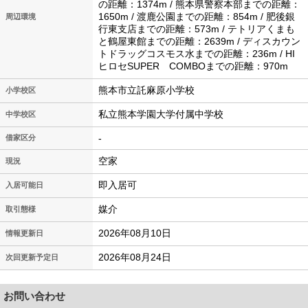
の距離：1374m / 熊本県警察本部までの距離：
1650m / 渡鹿公園までの距離：854m / 肥後銀
周辺環境
行東支店までの距離：573m / テトリアくまも
と鶴屋東館までの距離：2639m / ディスカウン
トドラッグコスモス水までの距離：236m / HI
ヒロセSUPER COMBOまでの距離：970m
熊本市立託麻原小学校
小学校区
私立熊本学園大学付属中学校
中学校区
-
借家区分
空家
現況
即入居可
入居可能日
媒介
取引態様
2026年08月10日
情報更新日
2026年08月24日
次回更新予定日
お問い合わせ