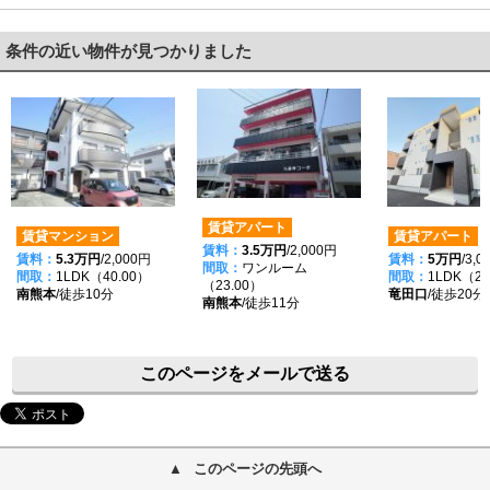
条件の近い物件が見つかりました
賃貸アパート
賃貸マンション
賃貸アパート
賃料：
3.5万円
/2,000円
賃料：
5.3万円
/2,000円
賃料：
5万円
/3,
間取：
ワンルーム
間取：
1LDK（40.00）
間取：
1LDK（28
（23.00）
南熊本
/徒歩10分
竜田口
/徒歩20分
南熊本
/徒歩11分
このページをメールで送る
このページの先頭へ