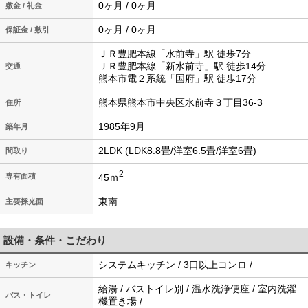
0ヶ月 / 0ヶ月
敷金 / 礼金
0ヶ月 / 0ヶ月
保証金 / 敷引
ＪＲ豊肥本線「水前寺」駅 徒歩7分
ＪＲ豊肥本線「新水前寺」駅 徒歩14分
交通
熊本市電２系統「国府」駅 徒歩17分
熊本県熊本市中央区水前寺３丁目36-3
住所
1985年9月
築年月
2LDK (LDK8.8畳/洋室6.5畳/洋室6畳)
間取り
2
45ｍ
専有面積
東南
主要採光面
設備・条件・こだわり
システムキッチン / 3口以上コンロ /
キッチン
給湯 / バストイレ別 / 温水洗浄便座 / 室内洗濯
バス・トイレ
機置き場 /