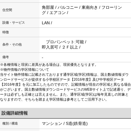
角部屋 / バルコニー / 東南向き / フローリン
住空間
グ / エアコン /
LAN /
設備・サービス
特徴
プロパンペット:可能 /
条件・その他
即入居可 / ２Ｆ以上 /
-
備考
※各種情報と現状に差異がある場合は、現状優先となります。
※物件情報の学区情報について
当サイト物件情報に記載されております通学区域(学区)情報は、国土数値情報ダウ
ンロードサービスが提供する小学校区データ【2016年度】及び中学校区データ
【2016年度】を元に加工したものですので、記載情報が現在の学区域と異なる場合
がございます。国土数値情報ダウンロードサービスのWEBサイト上で記述通り、デ
ータは必ずしも正確とは言えません。また、通学区域(学区)は毎年見直しの対象と
なりますので、そちらを踏まえ学区情報は参考としてご活用下さい。
設備詳細情報
マンション / S造(鉄骨造)
種別 / 構造