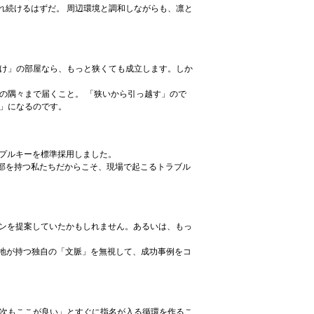
れ続けるはずだ。 周辺環境と調和しながらも、凛と
寝るだけ」の部屋なら、もっと狭くても成立します。しか
の隅々まで届くこと。 「狭いから引っ越す」ので
箋」になるのです。
ンプルキーを標準採用しました。
部を持つ私たちだからこそ、現場で起こるトラブル
ランを提案していたかもしれません。あるいは、もっ
土地が持つ独自の「文脈」を無視して、成功事例をコ
「次もここが良い」とすぐに指名が入る循環を作るこ