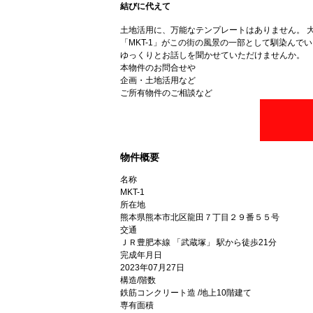
結びに代えて
土地活用に、万能なテンプレートはありません。 
「MKT-1」がこの街の風景の一部として馴染ん
ゆっくりとお話しを聞かせていただけませんか。
本物件のお問合せや
企画・土地活用など
ご所有物件のご相談など
物件概要
名称
MKT-1
所在地
熊本県熊本市北区龍田７丁目２９番５５号
交通
ＪＲ豊肥本線 「武蔵塚」 駅から徒歩21分
完成年月日
2023年07月27日
構造/階数
鉄筋コンクリート造 /地上10階建て
専有面積