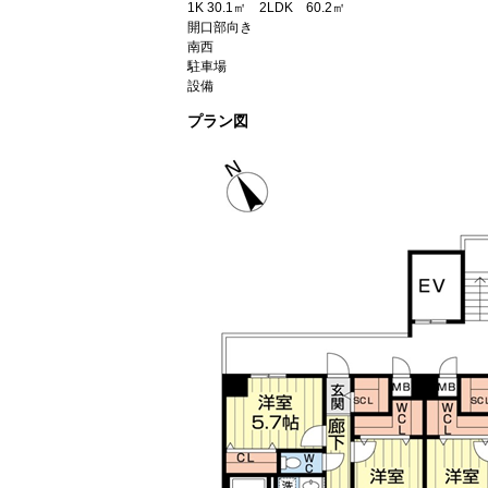
1K 30.1㎡ 2LDK 60.2㎡
開口部向き
南西
駐車場
設備
プラン図