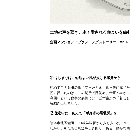
土地の声を聴き、永く愛される住まいを編
企画マンション・プランニングストーリー：MKT-1
① はじまりは、心地よい風が抜ける感覚から
初めてこの龍田の地に立ったとき、真っ先に感じた
初に行ったのは、この場所で目覚め、仕事へ向かい
利回りという数字の裏側には、必ず誰かの「暮らし」
ら動き出しました。
② 住宅街に、あえて「単身者の居場所」を
熊本市北区龍田。JR武蔵塚駅から少し歩いたこの
しかし、私たちは周辺を歩き回り、ある「静かな需