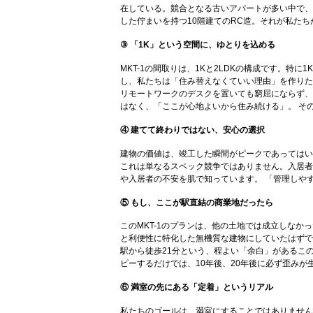
在している。競合となる古いアパートが多い中で、
した佇まいを持つ10階建てのRC造。それが私た
③ 「1K」という空間に、ゆとりを込める
MKT-1の間取りは、1Kと2LDKの構成です。特
し、私たちは「住み替えなくていい理由」を作りた
リモートワークのデスクを置いても窮屈にならず、
はなく、「ここが心地よいから住み続ける」。 そ
④ 建てて終わりではない、安心の選択
建物の価値は、竣工した瞬間がピークであってはい
これは単なるスペック競争ではありません。入居者
や入居者の不安を肌で知っています。 「管理しや
⑤ もし、ここが駅直結の商業地だったら
このMKT-1のプランは、他の土地では成立しな
と利便性に特化した無機質な建物にしていたはずで
駅から徒歩21分という、程よい「余白」があるこ
ピーするだけでは、10年後、20年後に必ず歪みが
⑥ 満室の先にある「定着」というリアル
私たちのゴールは、満室にすることではありません