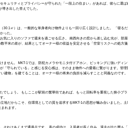
セキュリティとプライバシーが守られた「一段上の住まい」があれば、彼らに選ば
ちが導き出した答えでした。
に1K（30.1㎡）は、一般的な単身者向け物件よりも一回り広く設計しました。 「
かった。
お気に入りのソファで週末を過ごせる広さ。 南西向きの窓から差し込む光が、部屋
の数平米の差が、結果としてオーナー様の収益を安定させる「空室リスクへの処方
けません。 MKT-1では、防犯カメラやモニタ付ドアホン、ピッキングに強いディ
が「守られている」と感じる安心感は、そのまま物件への愛着に繋がります。管理
すい建物」を建てることは、オーナー様の将来の負担を減らすことと同義なのです。
かったでしょう。 もしここが駅前の繁華街であれば、もっと回転率を重視した狭小プ
す。
の立地だからこそ、住環境としての質を追求するMKT-1の思想が噛み合いました。
生まれます。
。それはあくまで通過点です。 真の成功は、入居者が長く住み、退去が出た際も