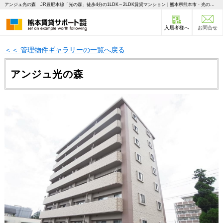
アンジュ光の森 JR豊肥本線「光の森」徒歩4分の1LDK～2LDK賃貸マンション | 熊本県熊本市・光の森・菊陽町の不動産のことならピタットハウス 熊本賃貸サポート
入居者様へ
お問合せ
＜＜ 管理物件ギャラリーの一覧へ戻る
アンジュ光の森