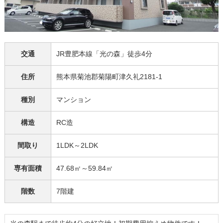
交通
JR豊肥本線「光の森」徒歩4分
住所
熊本県菊池郡菊陽町津久礼2181-1
種別
マンション
構造
RC造
間取り
1LDK～2LDK
専有面積
47.68㎡～59.84㎡
階数
7階建