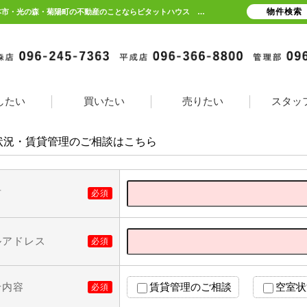
物件検索
お問合せフォーム 産交バス「八反田入口」徒歩1分の1LDK賃貸マンション | 熊本県熊本市・光の森・菊陽町の不動産のことならピタットハウス 熊本賃貸サポート
したい
買いたい
売りたい
スタッ
状況・賃貸管理のご相談はこちら
前
必須
ルアドレス
必須
せ内容
賃貸管理のご相談
空室状
必須