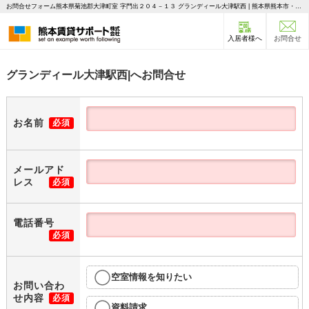
お問合せフォーム熊本県菊池郡大津町室 字門出２０４－１３ グランディール大津駅西 | 熊本県熊本市・光の森・菊陽町の不動産のことならピタットハウス 熊本賃貸サポート
入居者様へ
お問合せ
グランディール大津駅西|へお問合せ
お名前
必須
メールアド
レス
必須
電話番号
必須
空室情報を知りたい
お問い合わ
せ内容
必須
資料請求