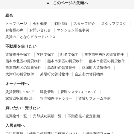
このページの先頭へ
総合
トップページ
会社概要
採用情報
スタッフ紹介
スタッフブログ
お客様の声
お問い合わせ
マンション開発事例
賃貸のことならピタットハウス
不動産を借りたい
賃貸物件を探す
学区で探す
町名で探す
熊本市中央区の賃貸物件
熊本市北区の賃貸物件
熊本市東区の賃貸物件
熊本市南区の賃貸物件
熊本市西区の賃貸物件
高森町の賃貸物件
益城町の賃貸物件
大津町の賃貸物件
菊陽町の賃貸物件
合志市の賃貸物件
オーナー様へ
賃貸管理について
建物管理
管理システムについて
家賃回収業務代行
管理物件ギャラリー
賃貸リフォーム事例
買いたい・売りたい
売買物件一覧
売却成功実績一覧
不動産売却査定依頼
入居者様へ
ご注意事項
修理ご依頼前にご確認ください
退去申請フォーム