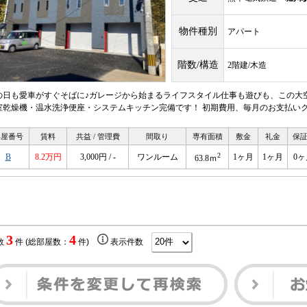
物件種別
アパート
階数/構造
2階建/木造
の日も愛車がすぐそばに♪ガレージから始まるライフスタイル仕事も遊びも、この大空
室乾燥機・温水洗浄便座・システムキッチン完備です！ 初期費用、毎月のお支払い
部屋番号
賃料
共益 / 管理費
間取り
専有面積
敷金
礼金
保
2
B
8.2万円
3,000円 / -
ワンルーム
1ヶ月
1ヶ月
0ヶ
63.8ｍ
3
4
数
件 (総部屋数：
件)
表示件数