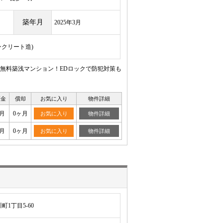
築年月
2025年3月
ンクリート造)
ト無料築浅マンション！EDロックで防犯対策も
証金
償却
お気に入り
物件詳細
月
0ヶ月
お気に入り
物件詳細
月
0ヶ月
お気に入り
物件詳細
1丁目5-60