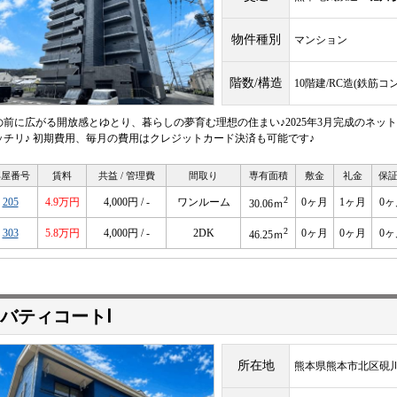
物件種別
マンション
階数/構造
10階建/RC造(鉄筋コ
の前に広がる開放感とゆとり、暮らしの夢育む理想の住まい♪2025年3月完成のネッ
ッチリ♪ 初期費用、毎月の費用はクレジットカード決済も可能です♪
部屋番号
賃料
共益 / 管理費
間取り
専有面積
敷金
礼金
保
2
205
4.9万円
4,000円 / -
ワンルーム
0ヶ月
1ヶ月
0ヶ
30.06ｍ
2
303
5.8万円
4,000円 / -
2DK
0ヶ月
0ヶ月
0ヶ
46.25ｍ
バティコートⅠ
所在地
熊本県熊本市北区硯川町