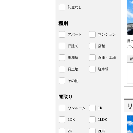
礼金なし
種別
アパート
マンション
目
戸建て
店舗
バ
事務所
倉庫・工場
貸土地
駐車場
その他
間取り
リ
ワンルーム
1K
1DK
1LDK
2K
2DK