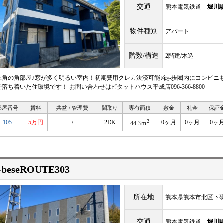
交通
熊本電気鉄道
堀川
物件種別
アパート
階数/構造
2階建/木造
上角の角部屋♪窓が多く明るい室内！初期費用クレカ決済可能♪徒-歩圏内にコンビニ
で落ち着いた住環境です！ お問い合わせはピタットハウス平成店096-366-8800
部屋番号
賃料
共益 / 管理費
間取り
専有面積
敷金
礼金
保証
2
105
5万円
- / -
2DK
0ヶ月
0ヶ月
0ヶ
44.3ｍ
-beseROUTE303
所在地
熊本県熊本市北区下硯
交通
熊本電気鉄道
堀川