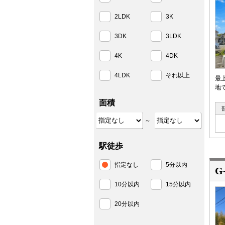
2LDK
3K
3DK
3LDK
4K
4DK
4LDK
それ以上
最
地
面積
～
駅徒歩
指定なし
5分以内
G
10分以内
15分以内
20分以内