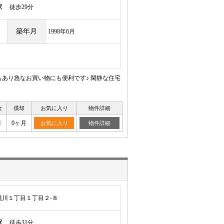
駅
徒歩29分
築年月
1998年6月
もあり急なお買い物にも便利です♪ 閑静な住宅
金
償却
お気に入り
物件詳細
月
0ヶ月
お気に入り
物件詳細
川１丁目１丁目２-８
駅
徒歩31分