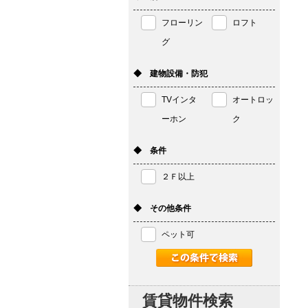
フローリン
ロフト
グ
◆ 建物設備・防犯
TVインタ
オートロッ
ーホン
ク
◆ 条件
２Ｆ以上
◆ その他条件
ペット可
賃貸物件検索