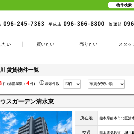
物件検索
したい
買いたい
売りたい
スタッ
川 賃貸物件一覧
3
4
件 (総部屋数：
件)
表示件数
ウスガーデン清水東
所在地
熊本県熊本市北区清水
交通
熊本電気鉄道
堀川