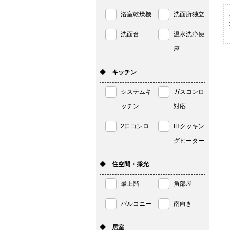
浴室乾燥機
洗面所独立
洗面台
温水洗浄便
座
◆ キッチン
システムキ
ガスコンロ
ッチン
対応
2口コンロ
IHクッキン
グヒーター
◆ 住空間・採光
最上階
角部屋
バルコニー
南向き
◆ 居室