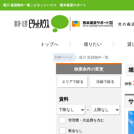
堀川 賃貸物件一覧｜ピタットハウス 熊本賃貸サポート
トップへ
借りたい
貸
TOPページ
堀川 賃貸物件一覧
検索条件の変更
堀
エリアで絞る
沿線で絞る
棟数
賃料
サ
～
管理費・共益費を含む
敷金なし